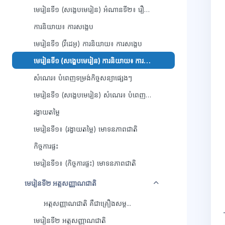
មេរៀនទី១ (សង្ខេបមេរៀន) អំណានទី២៖ រឿង ប្រាសាទអង្គរវត្ត
ការនិយាយ៖ ការសង្ខេប
មេរៀនទី១ (វីដេអូ) ការនិយាយ៖ ការសង្ខេប
មេរៀនទី១ (សង្ខេបមេរៀន) ការនិយាយ៖ ការសង្ខេប
សំណេរ៖ បំពេញទម្រង់កិច្ចសន្យាផ្សេងៗ
មេរៀនទី១ (សង្ខេបមេរៀន) សំណេរ៖ បំពេញទម្រង់កិច្ចសន្យាផ្សេងៗ
រង្វាយតម្លៃ
មេរៀនទី១៖ (រង្វាយតម្លៃ) មោទនភាពជាតិ
កិច្ចការផ្ទះ
មេរៀនទី១៖ (កិច្ចការផ្ទះ) មោទនភាពជាតិ
វេញ
មេរៀនទី២ អត្តសញ្ញាណជាតិ
​ អត្តសញ្ញាណជាតិ គឺជាគ្រឿងសម្គ...
មេរៀនទី២ អត្តសញ្ញាណជាតិ