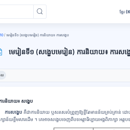
ខ្មែរ
(
ស្វែងរកវគ្គសិក្សា
ស្វែងរកវគ្គសិក្សា
10
មេរៀនទី១ (សង្ខេបមេរៀន) ការនិយាយ៖ ការសង្ខេប
មេរៀនទី១ (សង្ខេបមេរៀន) ការនិយាយ៖ ការសង្ខ
ុក
ូវការសម្រាប់ការបញ្ចប់
ើល
ការនិយាយ៖ សង្ខេប
ការសង្ខេប
គឺជាការនិយាយ ឬសរសេរបំព្រួញឱ្យខ្លីតែមានន័យគ្រប់គ្រាន់ ដោ
រក្សាន័យខ្លឹមសារដើម ។ គេអាចសង្ខេបចេញពីបទអត្ថាធិប្បាយ​ អង្គពិភាក្សា អត្ថ