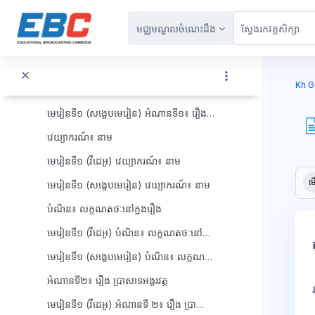
រំលងទៅកាន់មាតិកាមេ
មេរៀនទី១ (វីដេអូ) បំណិន៖ កាលអាកាស
មជ្ឈមណ្ឌលចំណេះដឹង
មេរៀនទី១ (សង្ខេបមេរៀន) បំណិន៖ កាលអាកាស
ប្លុក
អំណានទី១៖ រឿង ភ្នំបាយ៉ង់កោរនៅខេត្តតាកែវ
Kh G
មេរៀនទី១ (វីដេអូ) អំណានទី១៖ រឿង ភ្នំបាយ៉ង់កោរនៅខេត្តតាកែវ
មេរៀនទី១ (សង្ខេបមេរៀន) អំណានទី១៖ រឿង ភ្នំបាយ៉ង់កោរនៅខេត្តតាកែវ
វេយ្យាករណ៍៖ នាម
មេរៀនទី១ (វីដេអូ) វេយ្យាករណ៍៖ នាម​
ប្ល
តម្រ
ម
មេរៀនទី១ (សង្ខេបមេរៀន) វេយ្យាករណ៍៖ នាម​
បំណិន៖ លក្ខណតថៈនៅក្នុងរឿង
មេរៀនទី១ (វីដេអូ) បំណិន៖ លក្ខណតថៈនៅក្នុងរឿង
មេរៀនទី១ (សង្ខេបមេរៀន) បំណិន៖ លក្ខណតថៈនៅក្នុងរឿង
អំណានទី២៖ រឿង ប្រាសាទអង្គរវត្ត
មេរៀនទី១ (វីដេអូ) អំណានទី ២៖ រឿង ប្រាសាទអង្គរវត្ត