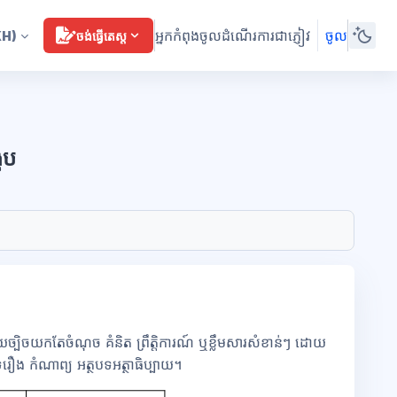
អ្នកកំពុងចូលដំណើរការជាភ្ញៀវ
ចូល
KH)
ចង់ធ្វើតេស្ត
េប
យច្បិចយកតែចំណុច គំនិត ព្រឹត្តិការណ៍ ឬខ្លឹមសារសំខាន់ៗ ដោយ
បទរឿង កំណាព្យ អត្ថបទអត្ថាធិប្បាយ។