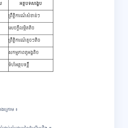
ាងក្រោម ៖