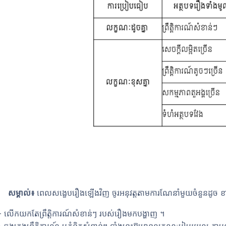
សម្គាល់៖
ពេលសង្ខេបរឿងឡើងវិញ ចូរអនុវត្តតាមការណែនាំមួយចំនួនដូច ខ
-
លើកយកតែព្រឹត្តិការណ៍សំខាន់ៗ របស់រឿងមកបង្ហាញ ។