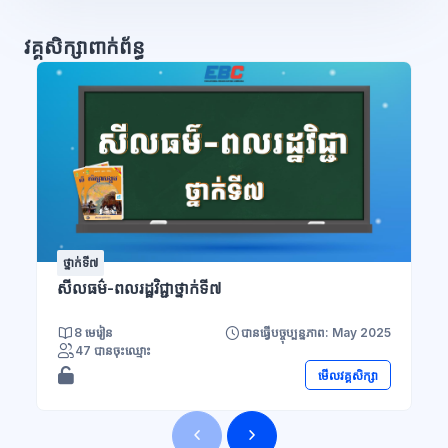
វគ្គសិក្សាពាក់ព័ន្ធ
ថ្នាក់ទី៧
សីលធម៌-ពលរដ្ឋវិជ្ជាថ្នាក់ទី៧
8 មេរៀន
បានធ្វើបច្ចុប្បន្នភាព: May 2025
47 បានចុះឈ្មោះ
មើលវគ្គសិក្សា