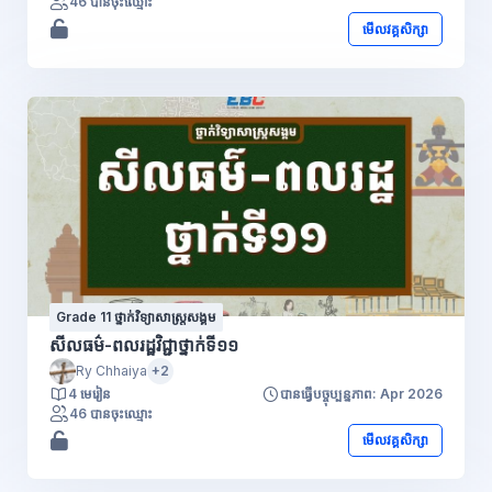
46 បានចុះឈ្មោះ
មើលវគ្គសិក្សា
Grade 11 ថ្នាក់វិទ្យាសាស្រ្តសង្គម
សីលធម៌-ពលរដ្ឋវិជ្ជាថ្នាក់ទី១១
Ry Chhaiya
+2
4 មេរៀន
បានធ្វើបច្ចុប្បន្នភាព: Apr 2026
46 បានចុះឈ្មោះ
មើលវគ្គសិក្សា