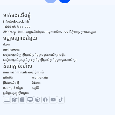
ប្លុក
ទាក់ទង​យើងខ្ញុំ
info@ebc.edu.kh
+៨៥៥ ១២ ២៩៩ ៦០០
#២៤២, ផ្លូវ. ២៧១, សង្កាតបឹងទំពុន, ខណ្ឌមានជ័យ, រាជធានីភ្នំពេញ, ប្រទេសកម្ពុជា
មជ្ឈមណ្ឌលជំនួយ
ជំនួយ
​ការគាំទ្រសំបុត្រ
មេរៀនសម្រាប់គ្រូប្រើប្រាស់ប្រព័ន្ធគ្រប់គ្រងការសិក្សាមេរៀន
មេរៀនសម្រាប់អ្នកគ្រប់គ្រងប្រព័ន្ធប្រើប្រាស់ប្រព័ន្ធគ្រប់គ្រងការសិក្សា
តំណភ្ជាប់រហ័ស
គណៈកម្មាធិការតម្រង់ទិស
ព្រឹត្តិការណ៍
អំពីយើង
អាហារូបករណ៍
អ្វីដែលយើងធ្វើ
ព័ត៌មាន
សេវាកម្ម & បរិក្ខារ
កម្មវិធី
ប្រព័ន្ធអេកូឡូស៊ីនៃថ្នាល