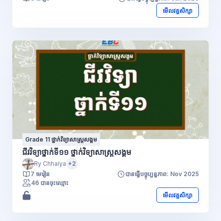
មើលវគ្គសិក្សា
Grade 11 ថ្នាក់វិទ្យាសាស្រ្តសង្គម
ជីវវិទ្យាថ្នាក់ទី១១ ថ្នាក់វិទ្យាសាស្រ្តសង្គម
Ry Chhaiya
+2
7 មេរៀន
បានធ្វើបច្ចុប្បន្នភាព: Nov 2025
46 បានចុះឈ្មោះ
មើលវគ្គសិក្សា