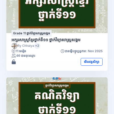
Grade 11 ថ្នាក់វិទ្យាសាស្រ្តសង្គម
អក្សរសាស្រ្ដខ្មែរថ្នាក់ទី១១ ថ្នាក់វិទ្យាសាស្រ្តសង្គម
Ry Chhaiya
+2
11 មេរៀន
បានធ្វើបច្ចុប្បន្នភាព: Nov 2025
46 បានចុះឈ្មោះ
មើលវគ្គសិក្សា