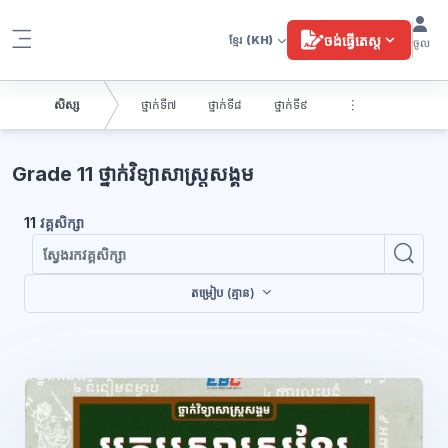
រំលងទៅកាន់មាតិកាមេ
ចង់ធ្វើតេស្ត
ខ្មែរ
(KH)
ចូល
Side panel
សិស្ស
ថ្នាក់ទី៧
ថ្នាក់ទី៨
ថ្នាក់ទី៩
ប្លុក
Grade 11 ថ្នាក់វិទ្យាសាស្រ្តសង្គម
11
វគ្គសិក្សា
ស្វែ
ស្វែងរកវគ
តម្រៀប (គ្មាន)