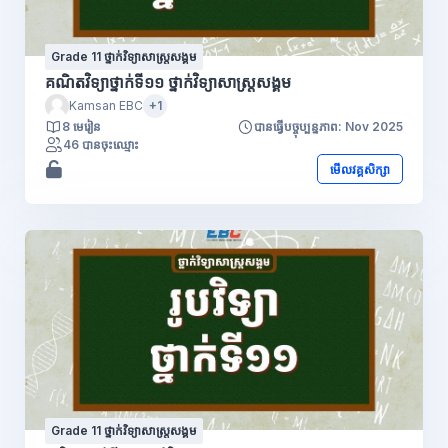
Grade 11 ថ្នាក់វិទ្យាសាស្រ្តសង្គម
គណិតវិទ្យាថ្នាក់ទី១១ ថ្នាក់វិទ្យាសាស្រ្តសង្គម
Kamsan EBC
+1
8 មេរៀន
បានធ្វើបច្ចុប្បន្នភាព: Nov 2025
46 បានចុះឈ្មោះ
មើលវគ្គសិក្សា
Grade 11 ថ្នាក់វិទ្យាសាស្រ្តសង្គម