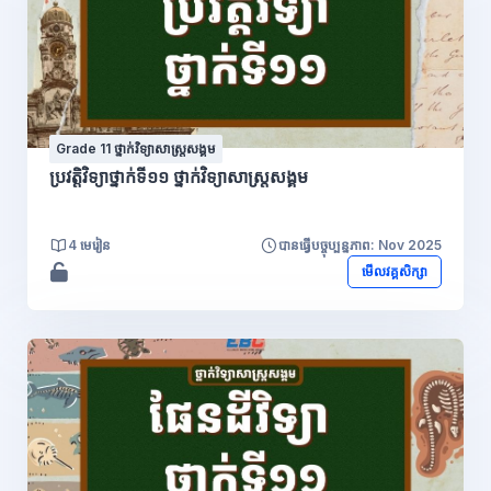
Grade 11 ថ្នាក់វិទ្យាសាស្រ្តសង្គម
ប្រវត្តិវិទ្យាថ្នាក់ទី១១ ថ្នាក់វិទ្យាសាស្រ្តសង្គម
4 មេរៀន
បានធ្វើបច្ចុប្បន្នភាព: Nov 2025
មើលវគ្គសិក្សា