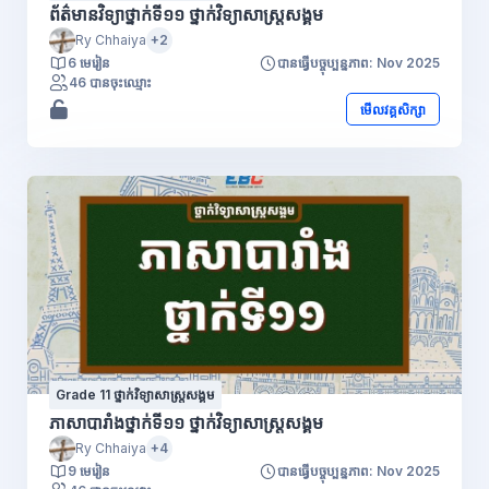
ព័ត៌មានវិទ្យាថ្នាក់ទី១១ ថ្នាក់វិទ្យាសាស្រ្តសង្គម
Ry Chhaiya
+2
6 មេរៀន
បានធ្វើបច្ចុប្បន្នភាព: Nov 2025
46 បានចុះឈ្មោះ
មើលវគ្គសិក្សា
Grade 11 ថ្នាក់វិទ្យាសាស្រ្តសង្គម
ភាសាបារាំងថ្នាក់ទី១១ ថ្នាក់វិទ្យាសាស្រ្តសង្គម
Ry Chhaiya
+4
9 មេរៀន
បានធ្វើបច្ចុប្បន្នភាព: Nov 2025