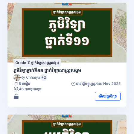
Grade 11 ថ្នាក់វិទ្យាសាស្រ្តសង្គម
ភូមិវិទ្យាថ្នាក់ទី១១ ថ្នាក់វិទ្យាសាស្រ្តសង្គម
Ry Chhaiya
+2
8 មេរៀន
បានធ្វើបច្ចុប្បន្នភាព: Nov 2025
46 បានចុះឈ្មោះ
មើលវគ្គសិក្សា