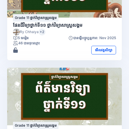
Grade 11 ថ្នាក់វិទ្យាសាស្រ្តសង្គម
ផែនដីវិទ្យាថ្នាក់ទី១១ ថ្នាក់វិទ្យាសាស្រ្តសង្គម
Ry Chhaiya
+2
5 មេរៀន
បានធ្វើបច្ចុប្បន្នភាព: Nov 2025
46 បានចុះឈ្មោះ
មើលវគ្គសិក្សា
Grade 11 ថ្នាក់វិទ្យាសាស្រ្តសង្គម