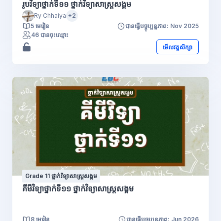
រូបវិទ្យាថ្នាក់ទី១១ ថ្នាក់វិទ្យាសាស្រ្តសង្គម
Ry Chhaiya
+2
5 មេរៀន
បានធ្វើបច្ចុប្បន្នភាព: Nov 2025
46 បានចុះឈ្មោះ
មើលវគ្គសិក្សា
Grade 11 ថ្នាក់វិទ្យាសាស្រ្តសង្គម
គីមីវិទ្យាថ្នាក់ទី១១ ថ្នាក់វិទ្យាសាស្រ្តសង្គម
8 មេរៀន
បានធ្វើបច្ចុប្បន្នភាព: Jun 2026