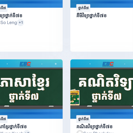
ក់ទី៧
ថ្នាក់ទី៧
ិទ្យាថ្នាក់ទី៧ខ
គីមីវិទ្យាថ្នាក់ទី៧ខ
So Leng
+1
ក់ទី៧
ថ្នាក់ទី៧
ាខ្មែរថ្នាក់ទី៧ខ
គណិតវិទ្យាថ្នាក់ទី៧ខ