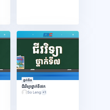
ថ្នាក់ទី៧
ជីវវិទ្យាថ្នាក់ទី៧ក
So Leng
+1