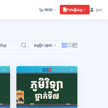
ចូល
ខ្មែរ
(KH)
ចង់ធ្វើតេស្ត
តម្រៀប (គ្មាន)
ស្វែងរកវគ្គសិក្សា
ស្វែងរកវគ្គសិក្សា