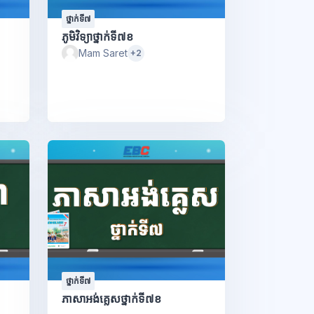
ថ្នាក់ទី៧
ភូមិវិទ្យាថ្នាក់ទី៧ខ
Mam Saret
+2
ថ្នាក់ទី៧
ភាសាអង់គ្លេសថ្នាក់ទី៧ខ