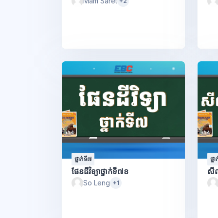
Mam Saret
+2
ថ្នាក់ទី៧
ថ្នា
ផែនដីវិទ្យាថ្នាក់ទី៧ខ
សីល
So Leng
+1