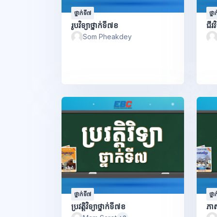
ថ្នាក់ទី៧
ថ្នា
រូបវិទ្យាថ្នាក់ទី៧ខ
ជីវវ
Som Pheakdey
ថ្នាក់ទី៧
ថ្នា
ប្រវត្តិវិទ្យាថ្នាក់ទី៧ខ
ភាស