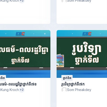
Kung Kroch
Som Pheakdey
+2
ក់ទី៧
ថ្នាក់ទី៧
ធម៌-ពលរដ្ឋវិជ្ជាថ្នាក់ទី៧ខ
រូបវិទ្យាថ្នាក់ទី៧ក
Kung Kroch
Som Pheakdey
+2