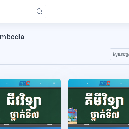
ស្វែងរកវគ្គសិក្សា
ស្វែងរកវគ្គសិក្សា
ambodia