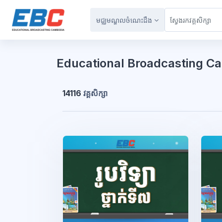
រំលងទៅកាន់មាតិកាមេ
មជ្ឈមណ្ឌលចំណេះដឹង
ប្លុក
Educational Broadcasting C
14116
វគ្គសិក្សា