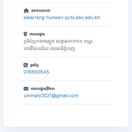
ផតថលសាលា
elearning-hunsen-pcts.ebc.edu.kh
អាសយដ្ឋាន
ភូមិប៉ប្រកខាងត្បូង សង្កាត់កាកាប១ ខណ្ឌ
ពោធិ៍សែនជ័យ រាជធានីភ្នំពេញ
ទូរស័ព្ទ
016600645
អាសយដ្ឋានអ៊ីមែល
ummaly2021@gmail.com