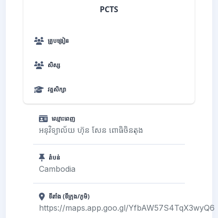
PCTS
គ្រូបង្រៀន
សិស្ស
វគ្គសិក្សា
ឈ្មោះពេញ
អនុវិទ្យាល័យ ហ៊ុន សែន ពោធិចិនតុង
តំបន់
Cambodia
ទីតាំង (ទីក្រុង/ភូមិ)
https://maps.app.goo.gl/YfbAW57S4TqX3wyQ6