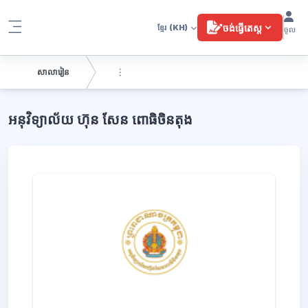
រំលងទៅកាន់មាតិកាមេ
ចង់ធ្វើតេស្ត
ខ្មែរ
(KH)
ចូល
Side panel
សាលារៀន
ប្លុក
អនុវិទ្យាល័យ ហ៊ុន សែន ពោធិចិនតុង