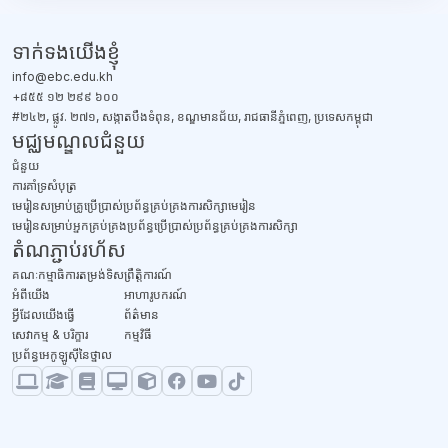
ប្លុក
ទាក់ទង​យើងខ្ញុំ
info@ebc.edu.kh
+៨៥៥ ១២ ២៩៩ ៦០០
#២៤២, ផ្លូវ. ២៧១, សង្កាតបឹងទំពុន, ខណ្ឌមានជ័យ, រាជធានីភ្នំពេញ, ប្រទេសកម្ពុជា
មជ្ឈមណ្ឌលជំនួយ
ជំនួយ
​ការគាំទ្រសំបុត្រ
មេរៀនសម្រាប់គ្រូប្រើប្រាស់ប្រព័ន្ធគ្រប់គ្រងការសិក្សាមេរៀន
មេរៀនសម្រាប់អ្នកគ្រប់គ្រងប្រព័ន្ធប្រើប្រាស់ប្រព័ន្ធគ្រប់គ្រងការសិក្សា
តំណភ្ជាប់រហ័ស
គណៈកម្មាធិការតម្រង់ទិស
ព្រឹត្តិការណ៍
អំពីយើង
អាហារូបករណ៍
អ្វីដែលយើងធ្វើ
ព័ត៌មាន
សេវាកម្ម & បរិក្ខារ
កម្មវិធី
ប្រព័ន្ធអេកូឡូស៊ីនៃថ្នាល