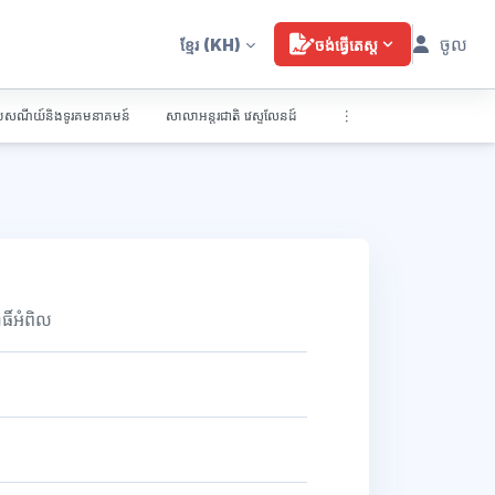
ចូល
ខ្មែរ
(KH)
ចង់ធ្វើតេស្ត
្រៃសណីយ៍និងទូរគមនាគមន៍
សាលាអន្តរជាតិ វេស្ទលែនដ៍
ធិ៍អំពិល