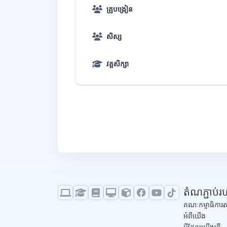
គ្រូបង្រៀន
សិស្ស
វគ្គសិក្សា
ប្លុក
តំណភ្ជាប់
គណៈកម្មាធិការត
អំពីយើង
អ្វីដែលយើងធ្វើ