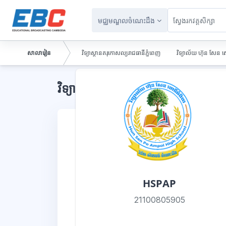
រំលងទៅកាន់មាតិកាមេ
មជ្ឈមណ្ឌលចំណេះដឹង
សាលារៀន
វិទ្យាស្ថានគរុកោសល្យរាជធានីភ្នំពេញ
វិទ្យាល័យ ហ៊ុន សែន ស
ប្លុក
វិទ្យាល័យ ហ៊ុន សែន ពោធិ៍អំពិល
HSPAP
21100805905