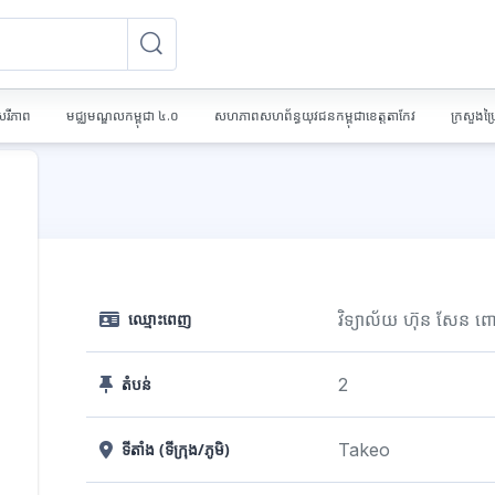
ស្វែងរកវគ្គសិក្សា
ស្វែងរកវគ្គសិក្សា
េរីភាព
មជ្ឈមណ្ឌលកម្ពុជា ៤.០
សហភាពសហព័ន្ធយុវជនកម្ពុជាខេត្តតាកែវ
ក្រសួងប
វិទ្យាល័យ ហ៊ុន សែន ពោ
ឈ្មោះពេញ
2
តំបន់
Takeo
ទីតាំង (ទីក្រុង/ភូមិ)