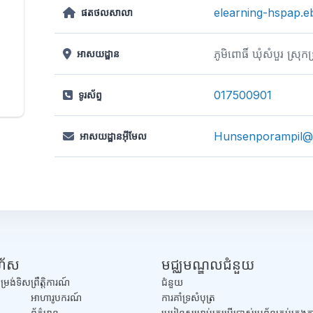
elearning-hspap.e
ផតថលសាលា
ភូមិពោធិ៍ ឃុំសំបួរ ស្រុកទ
អាសយដ្ឋាន
017500901
ទូរស័ព្ទ
Hunsenporampil@
អាសយដ្ឋានអ៊ីមែល
រហ័ស
មជ្ឈមណ្ឌលជំនួយ
ម្រង់ទិស
ព្រឹត្តិការណ៍
ជំនួយ
អាហារូបករណ៍
​ការគាំទ្រសំបុត្រ
ព័ត៌មាន
មេរៀនសម្រាប់គ្រូប្រើប្រាស់ប្រព័ន្ធគ្រប់គ្រ