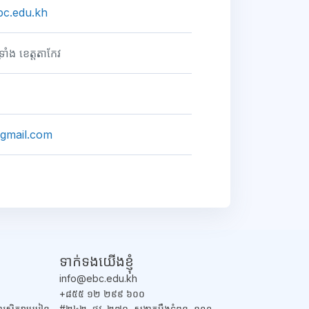
bc.edu.kh
្រាំង ខេត្តតាកែវ
gmail.com
ទាក់ទង​យើងខ្ញុំ
info@ebc.edu.kh
+៨៥៥ ១២ ២៩៩ ៦០០
ងការសិក្សាមេរៀន
#២៤២, ផ្លូវ. ២៧១, សង្កាតបឹងទំពុន, ខណ្ឌ