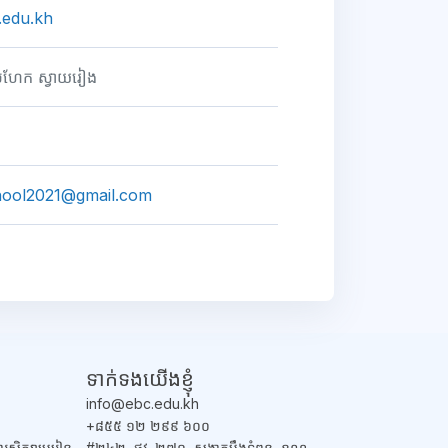
.edu.kh
មាសហែក ស្វាយរៀង
hool2021@gmail.com
ទាក់ទង​យើងខ្ញុំ
info@ebc.edu.kh
+៨៥៥ ១២ ២៩៩ ៦០០
ងការសិក្សាមេរៀន
#២៤២, ផ្លូវ. ២៧១, សង្កាតបឹងទំពុន, ខណ្ឌ