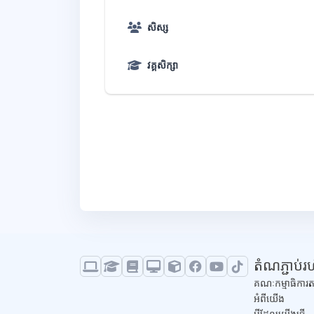
សិស្ស
វគ្គសិក្សា
ប្លុក
តំណភ្ជាប់
គណៈកម្មាធិការត
អំពីយើង
អ្វីដែលយើងធ្វើ