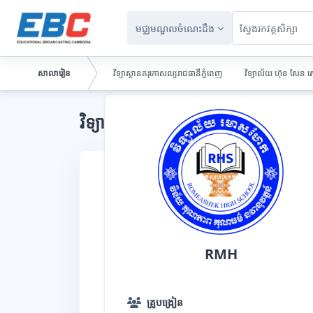
រំលងទៅកាន់មាតិកាមេ
មជ្ឈមណ្ឌលចំណេះដឹង
សាលារៀន
វិទ្យាស្ថានគរុកោសល្យរាជធានីភ្នំពេញ
វិទ្យាល័យ ហ៊ុន សែន ស
ប្លុក
វិទ្យាល័យ រមាសហែក
RMH
គ្រូបង្រៀន