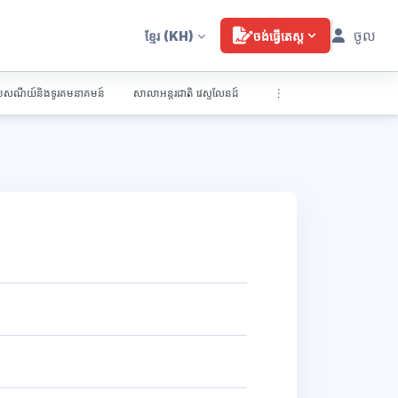
ចូល
ខ្មែរ
(KH)
ចង់ធ្វើតេស្ត
្រៃសណីយ៍និងទូរគមនាគមន៍
សាលាអន្តរជាតិ វេស្ទលែនដ៍