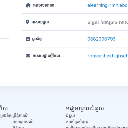
elearning-rmh.ebc
ផតថលសាលា
តាត្រាវ កំពង់ត្រាច រ
អាសយដ្ឋាន
0882908793
ទូរស័ព្ទ
romeashekhighsc
អាសយដ្ឋានអ៊ីមែល
រហ័ស
មជ្ឈមណ្ឌលជំនួយ
ម្រង់ទិស
ព្រឹត្តិការណ៍
ជំនួយ
អាហារូបករណ៍
​ការគាំទ្រសំបុត្រ
ព័ត៌មាន
មេរៀនសម្រាប់គ្រូប្រើប្រាស់ប្រព័ន្ធគ្រប់គ្រ