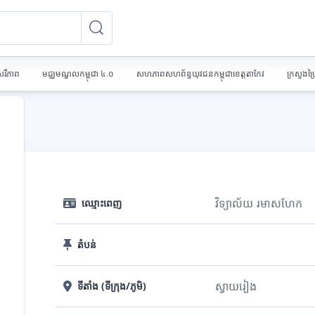
ស្វែងរកវគ្គសិក្សា
ស្វែងរកវគ្គសិក្សា
េរីភាព
មជ្ឈមណ្ឌលកម្ពុជា ៤.០
សហភាពសហព័ន្ធយុវជនកម្ពុជាខេត្តតាកែវ
ក្រសួងប
វិទ្យាល័យ រមាសហែក
ឈ្មោះពេញ
តំបន់
ស្វាយរៀង
ទីតាំង (ទីក្រុង/ភូមិ)