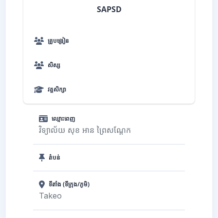
SAPSD
គ្រូបង្រៀន
សិស្ស
វគ្គសិក្សា
ឈ្មោះពេញ
វិទ្យាល័យ សុខ អាន ព្រៃសណ្តែក
តំបន់
ទីតាំង (ទីក្រុង/ភូមិ)
Takeo