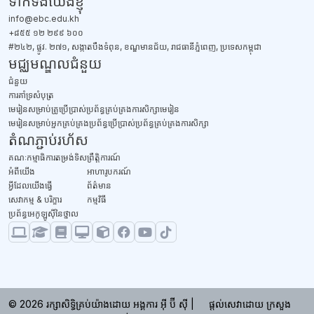
ទាក់ទង​យើងខ្ញុំ
info@ebc.edu.kh
+៨៥៥ ១២ ២៩៩ ៦០០
#២៤២, ផ្លូវ. ២៧១, សង្កាតបឹងទំពុន, ខណ្ឌមានជ័យ, រាជធានីភ្នំពេញ, ប្រទេសកម្ពុជា
មជ្ឈមណ្ឌលជំនួយ
ជំនួយ
​ការគាំទ្រសំបុត្រ
មេរៀនសម្រាប់គ្រូប្រើប្រាស់ប្រព័ន្ធគ្រប់គ្រងការសិក្សាមេរៀន
មេរៀនសម្រាប់អ្នកគ្រប់គ្រងប្រព័ន្ធប្រើប្រាស់ប្រព័ន្ធគ្រប់គ្រងការសិក្សា
តំណភ្ជាប់រហ័ស
គណៈកម្មាធិការតម្រង់ទិស
ព្រឹត្តិការណ៍
អំពីយើង
អាហារូបករណ៍
អ្វីដែលយើងធ្វើ
ព័ត៌មាន
សេវាកម្ម & បរិក្ខារ
កម្មវិធី
ប្រព័ន្ធអេកូឡូស៊ីនៃថ្នាល
© 2026 រក្សា​សិទ្ធិ​គ្រប់​យ៉ាង​ដោយ អង្គការ អ៊ី ប៊ី ស៊ី |
ផ្តល់សេវាដោយ ក្រសួង