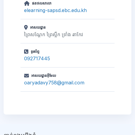
ផតថលសាលា
elearning-sapsd.ebc.edu.kh
អាសយដ្ឋាន
ព្រៃសណ្តែក ព្រៃស្លឹក ទ្រាំង តាកែវ
ទូរស័ព្ទ
092717445
អាសយដ្ឋានអ៊ីមែល
oaryadavy758@gmail.com
ប្លុក