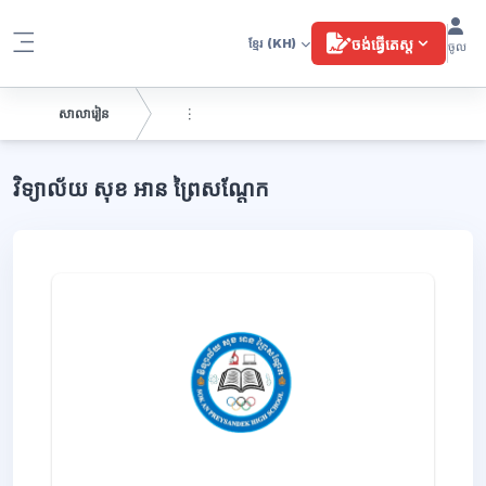
រំលងទៅកាន់មាតិកាមេ
ចង់ធ្វើតេស្ត
ខ្មែរ
(KH)
ចូល
Side panel
សាលារៀន
ប្លុក
វិទ្យាល័យ សុខ អាន ព្រៃសណ្តែក