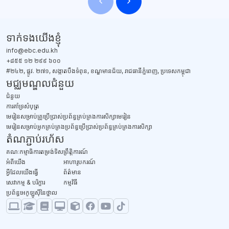
ប្លុក
ទាក់ទង​យើងខ្ញុំ
info@ebc.edu.kh
+៨៥៥ ១២ ២៩៩ ៦០០
#២៤២, ផ្លូវ. ២៧១, សង្កាតបឹងទំពុន, ខណ្ឌមានជ័យ, រាជធានីភ្នំពេញ, ប្រទេសកម្ពុជា
មជ្ឈមណ្ឌលជំនួយ
ជំនួយ
​ការគាំទ្រសំបុត្រ
មេរៀនសម្រាប់គ្រូប្រើប្រាស់ប្រព័ន្ធគ្រប់គ្រងការសិក្សាមេរៀន
មេរៀនសម្រាប់អ្នកគ្រប់គ្រងប្រព័ន្ធប្រើប្រាស់ប្រព័ន្ធគ្រប់គ្រងការសិក្សា
តំណភ្ជាប់រហ័ស
គណៈកម្មាធិការតម្រង់ទិស
ព្រឹត្តិការណ៍
អំពីយើង
អាហារូបករណ៍
អ្វីដែលយើងធ្វើ
ព័ត៌មាន
សេវាកម្ម & បរិក្ខារ
កម្មវិធី
ប្រព័ន្ធអេកូឡូស៊ីនៃថ្នាល