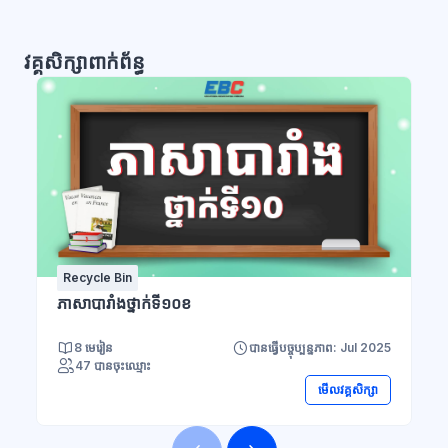
វគ្គសិក្សាពាក់ព័ន្ធ
Recycle Bin
ភាសាបារាំងថ្នាក់ទី១០ខ
8 មេរៀន
បានធ្វើបច្ចុប្បន្នភាព: Jul 2025
47 បានចុះឈ្មោះ
មើលវគ្គសិក្សា