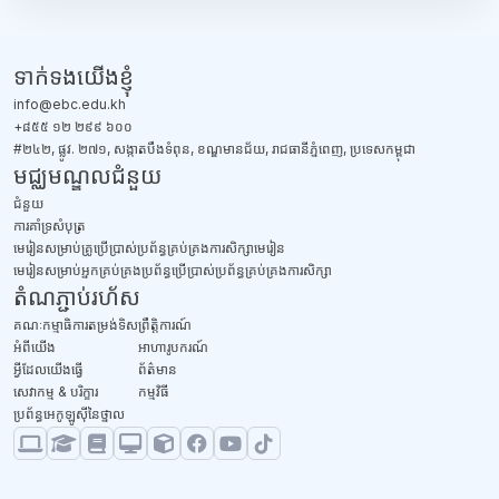
ប្លុក
ទាក់ទង​យើងខ្ញុំ
info@ebc.edu.kh
+៨៥៥ ១២ ២៩៩ ៦០០
#២៤២, ផ្លូវ. ២៧១, សង្កាតបឹងទំពុន, ខណ្ឌមានជ័យ, រាជធានីភ្នំពេញ, ប្រទេសកម្ពុជា
មជ្ឈមណ្ឌលជំនួយ
ជំនួយ
​ការគាំទ្រសំបុត្រ
មេរៀនសម្រាប់គ្រូប្រើប្រាស់ប្រព័ន្ធគ្រប់គ្រងការសិក្សាមេរៀន
មេរៀនសម្រាប់អ្នកគ្រប់គ្រងប្រព័ន្ធប្រើប្រាស់ប្រព័ន្ធគ្រប់គ្រងការសិក្សា
តំណភ្ជាប់រហ័ស
គណៈកម្មាធិការតម្រង់ទិស
ព្រឹត្តិការណ៍
អំពីយើង
អាហារូបករណ៍
អ្វីដែលយើងធ្វើ
ព័ត៌មាន
សេវាកម្ម & បរិក្ខារ
កម្មវិធី
ប្រព័ន្ធអេកូឡូស៊ីនៃថ្នាល