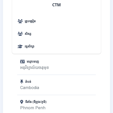
CTM
គ្រូបង្រៀន
សិស្ស
វគ្គសិក្សា
ឈ្មោះពេញ
អនុវិទ្យាល័យចតុមុខ
តំបន់
Cambodia
ទីតាំង (ទីក្រុង/ភូមិ)
Phnom Penh