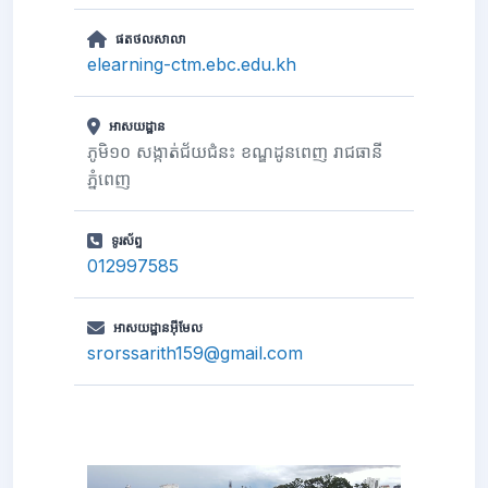
ផតថលសាលា
elearning-ctm.ebc.edu.kh
អាសយដ្ឋាន
ភូមិ១០ សង្កាត់ជ័យជំនះ ខណ្ឌដូនពេញ រាជធានី
ភ្នំពេញ
ទូរស័ព្ទ
012997585
អាសយដ្ឋានអ៊ីមែល
srorssarith159@gmail.com