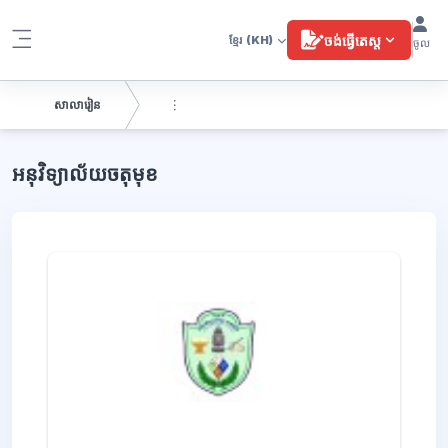
រំលងទៅកាន់មាតិកាមេ
ចង់ធ្វើតេស្ត
ខ្មែរ
(KH)
ចូល
Side panel
សាលារៀន
ប្លុក
អនុវិទ្យាល័យចតុមុខ