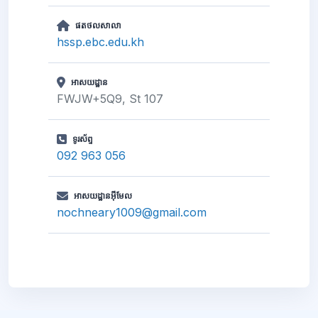
ផតថលសាលា
hssp.ebc.edu.kh
អាសយដ្ឋាន
FWJW+5Q9, St 107
ទូរស័ព្ទ
092 963 056
អាសយដ្ឋានអ៊ីមែល
nochneary1009@gmail.com