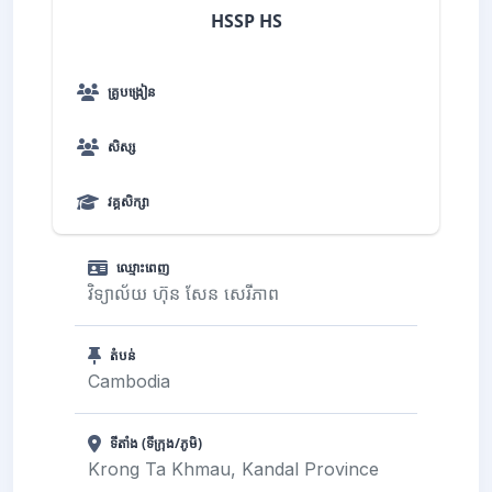
HSSP HS
គ្រូបង្រៀន
សិស្ស
វគ្គសិក្សា
ឈ្មោះពេញ
វិទ្យាល័យ ហ៊ុន សែន សេរីភាព
តំបន់
Cambodia
ទីតាំង (ទីក្រុង/ភូមិ)
Krong Ta Khmau, Kandal Province