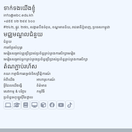
ប្លុក
ទាក់ទង​យើងខ្ញុំ
info@ebc.edu.kh
+៨៥៥ ១២ ២៩៩ ៦០០
#២៤២, ផ្លូវ. ២៧១, សង្កាតបឹងទំពុន, ខណ្ឌមានជ័យ, រាជធានីភ្នំពេញ, ប្រទេសកម្ពុជា
មជ្ឈមណ្ឌលជំនួយ
ជំនួយ
​ការគាំទ្រសំបុត្រ
មេរៀនសម្រាប់គ្រូប្រើប្រាស់ប្រព័ន្ធគ្រប់គ្រងការសិក្សាមេរៀន
មេរៀនសម្រាប់អ្នកគ្រប់គ្រងប្រព័ន្ធប្រើប្រាស់ប្រព័ន្ធគ្រប់គ្រងការសិក្សា
តំណភ្ជាប់រហ័ស
គណៈកម្មាធិការតម្រង់ទិស
ព្រឹត្តិការណ៍
អំពីយើង
អាហារូបករណ៍
អ្វីដែលយើងធ្វើ
ព័ត៌មាន
សេវាកម្ម & បរិក្ខារ
កម្មវិធី
ប្រព័ន្ធអេកូឡូស៊ីនៃថ្នាល