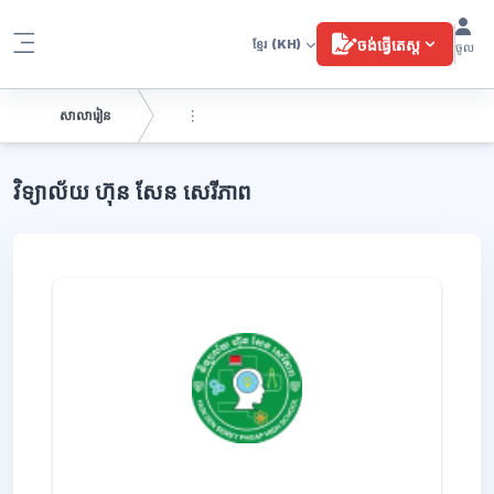
រំលងទៅកាន់មាតិកាមេ
ចង់ធ្វើតេស្ត
ខ្មែរ
(KH)
ចូល
Side panel
សាលារៀន
ប្លុក
វិទ្យាល័យ ហ៊ុន សែន សេរីភាព