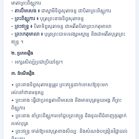
មាតាព្រះពិស្ណុការ
-
តាលឹមសេង ៖
ជាស្វាមីទិព្វសុតាចន្ទ ជាបិតាព្រះពិស្ណុការ
-
ព្រះពិស្ណុការ ៖
បុត្រព្រះនាងទិព្វសុតាចន្ទ
-
ព្រះឥន្រ្ទ ៖
បិតាទិព្វសុតាចន្ទ ជាអតីតបិតាព្រះកេតុមាលា
-
ព្រះកេតុមាលា ៖
បុត្រព្រះបាទទេវង្សអស្ចារ្យ និងជាអតីតបុត្រព្រះ
ឥន្ទ្រ ។
២. ប្រភពរឿង
-
អក្សរសិល្ប៍ប្រជាប្រិយខ្មែរ។
៣. ដំណើររឿង
•
ព្រះនាងទិព្វសុតាចន្ទត្រូវ ព្រះឥន្រ្ទដាក់ទោសឱ្យចុះមក
រស់នៅឋានមនុស្ស
•
ព្រះនាង ធ្វើជាប្រពន្ធតាលឹមសេង និងមានបុត្រមួយអង្គ គឺព្រះ
ពិស្ណុការ
•
ព្រះនាង នាំព្រះពិស្ណុការទៅជួបព្រះឥន្រ្ទ និងទូលពីជំនាញគូរឆ្លាក់
របស់បុត្រ
•
ព្រះឥន្រ្ទ ចាត់ឱ្យទេវបុត្រខាងសិល្បៈ និងសំណង់បង្រៀនវិជ្ជាដល់
ពិស្ណុការ