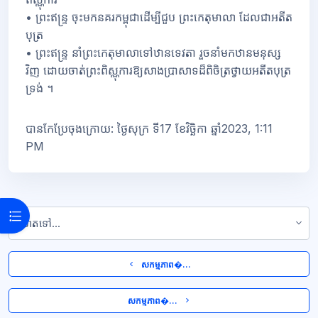
•
ព្រះឥន្រ្ទ ចុះមកនគរកម្ពុជាដើម្បីជួប ព្រះកេតុមាលា ដែលជាអតីត
បុត្រ
•
ព្រះឥន្ទ្រ នាំព្រះកេតុមាលាទៅឋានទេវតា រួចនាំមកឋានមនុស្ស
វិញ ដោយចាត់ព្រះពិស្ណុការឱ្យសាងប្រាសាទដ៏ពិចិត្រថ្វាយអតីតបុត្រ
ទ្រង់ ។
បានកែប្រែចុងក្រោយ: ថ្ងៃសុក្រ ទី17 ខែវិច្ឆិកា ឆ្នាំ2023, 1:11
PM
Open course index
លោតទៅ...
  សកម្មភាព�... 
 សកម្មភាព�...  