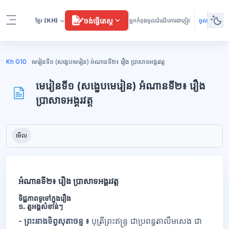
រំលងទៅកាន់មាតិកាមេ
ចង់ធ្វើតេស្ត
ខ្មែរ
(KH)
អ្នកកំពុងចូលដំណើរការជាភ្ញៀវ
ចូល
Side panel
ប្លុក
Kh G10
មេរៀនទី១ (សង្ខេបមេរៀន) អំណានទី២៖ រឿង ប្រាសាទអង្គរវត្ត
មេរៀនទី១ (សង្ខេបមេរៀន) អំណានទី២៖ រឿង
ប្រាសាទអង្គរវត្ត
ប្លុក
តម្រូវការសម្រាប់ការបញ្ចប់
មើល
អំណានទី២៖ រឿង ប្រាសាទអង្គរវត្ត
ទិដ្ឋភាពទូទៅក្នុងរឿង
១. តួអង្គសំខាន់ៗ
- ព្រះនាងទិព្វសុតាចន្ទ ៖
បុត្រីព្រះឥន្រ្ទ ជាប្រពន្ធតាលឹមសេង ជា