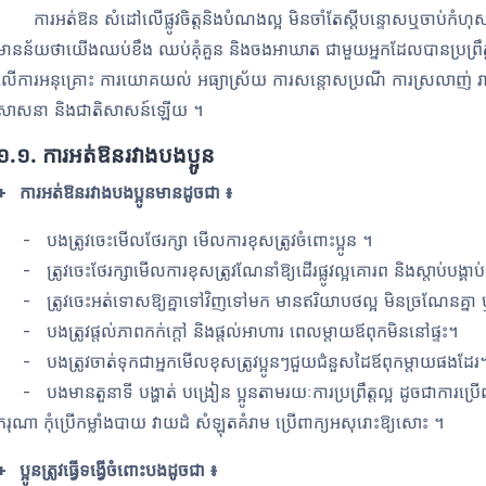
ការអត់ឱន សំដៅលើផ្លូវចិត្តនិងបំណងល្អ មិនចាំតែស្ដីបន្ទោសឬចាប់កំហុស
មានន័យថាយើងឈប់ខឹង ឈប់គុំគួន និងចងអាឃាត ជាមួយអ្នកដែលបានប្រព្
លើ
ការអនុគ្រោះ ការយោគយល់ អធ្យាស្រ័យ ការសន្តោសប្រណី ការស្រលាញ់ រា
សាសនា និងជាតិសាសន៍ឡើយ ។
១.១.​ ការអត់ឱនរវាងបងប្អូន
+ ការអត់ឱនរវាងបងប្អូនមានដូចជា ៖
- បងត្រូវចេះមើលថែរក្សា មើលការខុសត្រូវចំពោះប្អូន ។
- ត្រូវចេះថែរក្សាមើលការខុសត្រូវណែនាំឱ្យដើរផ្លូវល្អគោរព និងស្តាប់បង្គាប
- ត្រូវចេះអត់ទោសឱ្យគ្នាទៅវិញទៅមក មានឥរិយាបថល្អ មិនច្រណែនគ្នា ឬគិ
- បងត្រូវផ្តល់ភាពកក់ក្ដៅ និងផ្តល់អាហារ ពេលម្ដាយឪពុកមិននៅផ្ទះ។
- បងត្រូវចាត់ទុកជាអ្នកមើលខុសត្រូវប្អូនៗជួយជំនួសដៃឪពុកម្ដាយផងដែរ
- បងមានតួនាទី បង្ហាត់ បង្រៀន ប្អូនតាមរយៈការប្រព្រឹត្តល្អ ដូចជាការប្រើពាក្
ករុណា កុំប្រើកម្លាំងបាយ វាយដំ សំឡុតគំរាម ប្រើពាក្យអសុរោះឱ្យសោះ ។
+ ប្អូនត្រូវធ្វើទង្វើចំពោះបងដូចជា ៖