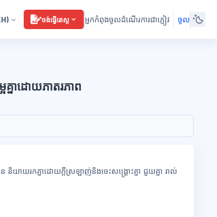
អ្នកកំពុងចូលដំណើរការជាភ្ញៀវ
ចូល
KH)
ចង់ធ្វើតេស្ត
្អគ្នាដោយភាតរភាព
ិយាយរកគ្នាដោយក្ដីស្រឡាញ់និងចេះសង្គ្រោះគ្នា ជួយគ្នា រាល់