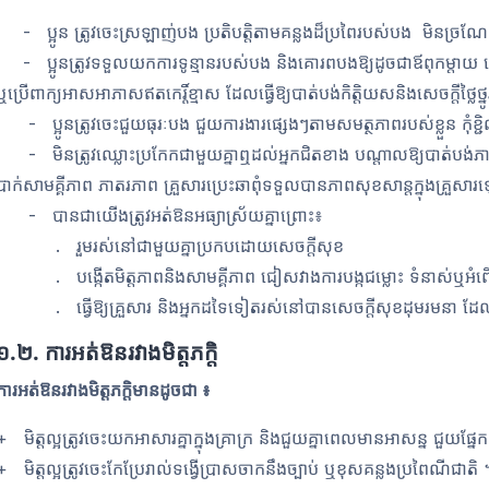
- ប្អូន ត្រូវចេះស្រឡាញ់បង ប្រតិបត្តិតាមគន្លងដ៏ប្រពៃរបស់បង មិនច្រណ
- ប្អូនត្រូវទទួលយកការទូន្មានរបស់បង និងគោរពបងឱ្យដូចជាឪពុកម្ដា
ឬប្រើពាក្យអាសអាភាសឥតកេរ្តិ៍ខ្មាស ដែលធ្វើឱ្យបាត់បង់កិត្តិយសនិងសេចក្ដីថ្លៃថ្នូរ
​ - ប្អូនត្រូវចេះជួយធុរៈបង ជួយការងារផ្សេងៗតាមសមត្ថភាពរបស់ខ្លួន កុំខ្ជ
- មិនត្រូវឈ្លោះប្រកែកជាមួយគ្នាឮដល់អ្នកជិតខាង បណ្ដាលឱ្យបាត់បង់ភាពថ្លៃថ្
បាក់សាមគ្គីភាព ភាតរភាព គ្រួសារប្រេះឆា
ពុំទទួលបានភាពសុខសាន្ដក្នុងគ្រួសា
- បានជាយើងត្រូវអត់ឱនអធ្យាស្រ័យគ្នាព្រោះ៖
. រួមរស់នៅជាមួយគ្នាប្រកបដោយសេចក្តីសុខ
. បង្កើតមិត្តភាពនិងសាមគ្គីភាព ជៀសវាងការបង្កជម្លោះ ទំនាស់ឬអំពើហិ
. ធ្វើឱ្យគ្រួសារ និងអ្នកដទៃទៀតរស់នៅបានសេចក្តីសុខដុមរមនា ដែលអា
១
.
២. ការអត់ឱនរវាងមិត្តភក្តិ
ការអត់ឱនរវាងមិត្តភក្ដិមានដូចជា ៖
+ មិត្តល្អត្រូវចេះយកអាសារគ្នាក្នុងគ្រាក្រ និងជួយគ្នាពេលមានអាសន្ន ជួយផ្នែក
+ មិត្តល្អត្រូវចេះកែប្រែរាល់ទង្វើប្រាសចាកនឹងច្បាប់ ឬខុសគន្លងប្រពៃណីជាតិ 