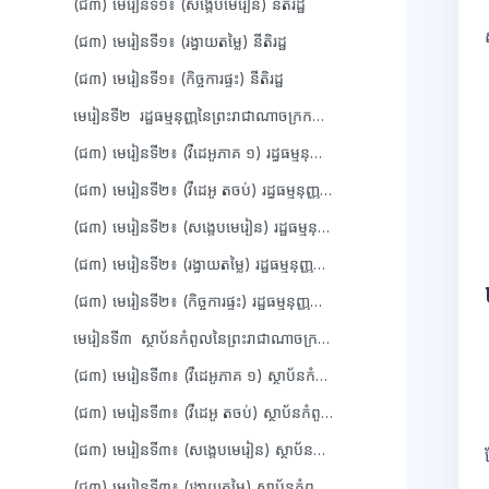
(ជ៣) មេរៀនទី១៖ (សង្ខេបមេរៀន) នីតិរដ្ឋ
(ជ៣) មេរៀនទី១៖ (រង្វាយតម្លៃ) នីតិរដ្ឋ
(ជ៣) មេរៀនទី១៖ (កិច្ចការផ្ទះ) នីតិរដ្ឋ
មេរៀនទី២ រដ្ឋធម្មនុញ្ញនៃព្រះរាជាណាចក្រកម្ពុជ...
(ជ៣) មេរៀនទី២៖ (វីដេអូភាគ ១) រដ្ធធម្មនុញ្ញនៃព្រះរាជាណាចក្រកម្ពុជា
(ជ៣) មេរៀនទី២៖ (វីដេអូ តចប់) រដ្ធធម្មនុញ្ញនៃព្រះរាជាណាចក្រកម្ពុជា
(ជ៣) មេរៀនទី២៖ (សង្ខេបមេរៀន) រដ្ឋធម្មនុញ្ញនៃព្រះរាជាណាចក្រកម្ពុជា
(ជ៣) មេរៀនទី២៖ (រង្វាយតម្លៃ) រដ្ឋធម្មនុញ្ញនៃព្រះរាជាណាចក្រកម្ពុជា
(ជ៣) មេរៀនទី២៖ (កិច្ចការផ្ទះ) រដ្ឋធម្មនុញ្ញនៃព្រះរាជាណាចក្រកម្ពុជា
មេរៀនទី៣ ស្ថាប័នកំពូលនៃព្រះរាជាណាចក្រកម...
(ជ៣) មេរៀនទី៣៖ (វីដេអូភាគ ១) ស្ថាប័នកំពូលនៃព្រះរាជាណាចក្រកម្ពុជា
(ជ៣) មេរៀនទី៣៖ (វីដេអូ តចប់) ស្ថាប័នកំពូលនៃព្រះរាជាណាចក្រកម្ពុជា
(ជ៣) មេរៀនទី៣៖ (សង្ខេបមេរៀន) ស្ថាប័នកំពូលនៃព្រះរាជាណាចក្រកម្ពុជា
(ជ៣) មេរៀនទី៣៖ (រង្វាយតម្លៃ) ស្ថាប័នកំពូលនៃព្រះរាជាណាចក្រកម្ពុជា