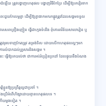
វាយដំឡើយ
ត្រូវបង្ហាញហេតុផល បង្ហាញវិធីកែប្រែ ដើម្បីឱ្យគេវៀរចាក
ះជួយកែលម្អគ្នា ដើម្បីឱ្យគ្នាងាកមករកផ្លូវត្រូវដែលសង្គមទទួល
ជា ការសេពគ្រឿងញៀន ធ្វើជាក្មេងទំនើង ពុំគោរពវិន័យសាលារៀន
ឬ
ត្រូវអូសទាញ
កែតម្រូវ តម្រង់ទិស ដោយលើកហេតុផលល្អៗមក
បង្កការលំបាកដល់គ្រួសារនិងសង្គម ។
េះ ធ្វើឱ្យគេយល់ថា ជាការអប់រំប្រៀនប្រដៅ ដែលផ្ទុយនឹងបំណង
ខ្លួនឱ្យ
ប្រព្រឹត្តល្អជាប្រចាំ ។
ប្រើអំពើហិង្សា
ដោយគ្មានហេតុផលទេ ។
ដងហើយម្ដងទៀត ។