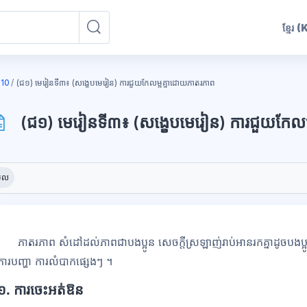
ខ្មែរ
(
ស្វែងរកវគ្គសិក្សា
ស្វែងរកវគ្គសិក្សា
10
(ជ១) មេរៀនទី៣៖ (សង្ខេបមេរៀន) ការជួយកែលម្អគ្នាដោយភាតរភាព
(ជ១) មេរៀនទី៣៖ (សង្ខេបមេរៀន) ការជួយកែលម
ុក
ូវការសម្រាប់ការបញ្ចប់
ើល
ភាតរភាព សំដៅដល់ភាពជាបងប្អូន សេចក្ដីស្រឡាញ់រាប់អានរកគ្នាដូចបងប្អូន ន
ការបញ្ហា ការលំបាកផ្សេងៗ ។
១. ការចេះអត់ឱន