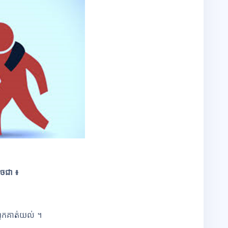
ូចជា ៖
យពួកគាត់យល់ ។