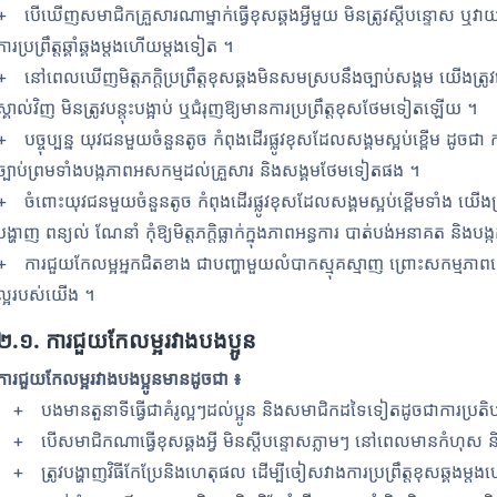
+ បើឃើញសមាជិកគ្រួសារណាម្នាក់ធ្វើខុសឆ្គងអ្វីមួយ មិនត្រូវស្ដីបន្ទោស ឬ
ការប្រព្រឹត្តឆ្គាំឆ្គងម្ដងហើយម្ដងទៀត ។
+ នៅពេលឃើញមិត្តភក្ដិប្រព្រឹត្តខុសឆ្គងមិនសមស្របនឹងច្បាប់សង្គម យើងត្រូវចេ
ស្គាល់វិញ មិនត្រូវបន្តុះបង្អាប់​ ឬជំរុញឱ្យមានការប្រព្រឹត្តខុសថែមទៀតឡើយ ។
+ បច្ចុប្បន្ន យុវជនមួយចំនួនតូច កំពុងដើរផ្លូវខុសដែលសង្គមស្អប់ខ្ពើម ដូច
ច្បាប់ព្រមទាំងបង្កភាពអសកម្មដល់គ្រួសារ និងសង្គមថែមទៀតផង ។
+ ចំពោះយុវជនមួយចំនួនតូច កំពុងដើរផ្លូវខុសដែលសង្គមស្អប់ខ្ពើមទាំង យើង
បង្ហាញ ពន្យល់ ណែនាំ កុំឱ្យមិត្តភក្ដិធ្លាក់ក្នុងភាពអន្ធការ បាត់បង់អនាគត និង
+ ការជួយកែលម្អអ្នកជិតខាង ជាបញ្ហាមួយលំបាកស្មុគស្មាញ ព្រោះសកម្មភាពន
ល្អរបស់យើង ។
២
.
១
.
ការជួយកែលម្អរវាងបងប្អូន
ការជួយកែលម្អរវាងបងប្អូនមានដូចជា ៖
+ បងមានតួនាទីធ្វើជាគំរូល្អៗដល់ប្អូន និងសមាជិកដទៃទៀតដូចជាការប្រតិបត្តិ
+ បើសមាជិកណាធ្វើខុសឆ្គងអ្វី មិនស្តីបន្ទោសភ្លាមៗ នៅពេលមានកំហុស និង
+ ត្រូវបង្ហាញវិធីកែប្រែនិងហេតុផល ដើម្បីចៀសវាងការប្រព្រឹត្តខុសឆ្គងម្