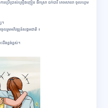
ការប្រើប្រាស់
គ្រឿងញៀន ផឹកស្រា ជក់បារី គេចសាលា ចូលហ្គេម
្ស។
ចូលរួមអភិវឌ្ឍន៍សង្គមជាតិ ៖
ឹងខ្ពង់ខ្ពស់។