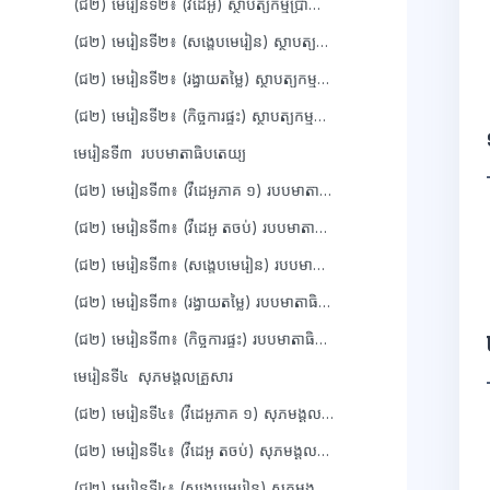
(ជ២) មេរៀនទី២៖ (វីដេអូ) ស្ថាបត្យកម្មប្រាសាទបុរាណខ្មែរ
(ជ២) មេរៀនទី២៖ (សង្ខេបមេរៀន) ស្ថាបត្យកម្មប្រាសាទបុរាណខ្មែរ
(ជ២) មេរៀនទី២៖ (រង្វាយតម្លៃ) ស្ថាបត្យកម្មប្រាសាទបុរាណខ្មែរ
(ជ២) មេរៀនទី២៖ (កិច្ចការផ្ទះ) ស្ថាបត្យកម្មប្រាសាទបុរាណខ្មែរ
មេរៀនទី៣ របបមាតាធិបតេយ្យ
(ជ២) មេរៀនទី៣៖ (វីដេអូភាគ ១) របបមាតាធិបតេយ្យ
(ជ២) មេរៀនទី៣៖ (វីដេអូ តចប់) របបមាតាធិបតេយ្យ
(ជ២) មេរៀនទី៣៖ (សង្ខេបមេរៀន) របបមាតាធិបតេយ្យ
(ជ២) មេរៀនទី៣៖ (រង្វាយតម្លៃ) របបមាតាធិបតេយ្យ
(ជ២) មេរៀនទី៣៖ (កិច្ចការផ្ទះ) របបមាតាធិបតេយ្យ
មេរៀនទី៤ សុភមង្គលគ្រួសារ
(ជ២) មេរៀនទី៤៖ (វីដេអូភាគ ១) សុភមង្គលគ្រួសារ
(ជ២) មេរៀនទី៤៖ (វីដេអូ តចប់) សុភមង្គលគ្រួសារ
(ជ២) មេរៀនទី៤៖ (សង្ខេបមេរៀន) សុភមង្គលគ្រួសារ