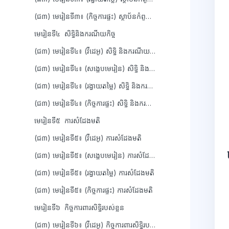
(ជ៣) មេរៀនទី៣៖ (កិច្ចការផ្ទះ) ស្ថាប័នកំពូលនៃព្រះរាជាណាចក្រកម្ពុជា
មេរៀនទី៤ សិទ្ធិនិងករណីយកិច្ច
(ជ៣) មេរៀនទី៤៖ (វីដេអូ) សិទ្ធិ និងករណីយកិច្ច
(ជ៣) មេរៀនទី៤៖ (សង្ខេបមេរៀន) សិទ្ធិ និងករណីយកិច្ច
(ជ៣) មេរៀនទី៤៖ (រង្វាយតម្លៃ) សិទ្ធិ និងករណីយកិច្ច
(ជ៣) មេរៀនទី៤៖ (កិច្ចការផ្ទះ) សិទ្ធិ និងករណីយកិច្ច
មេរៀនទី៥ ការសំដែងមតិ
(ជ៣) មេរៀនទី៥៖ (វីដេអូ) ការសំដែងមតិ
(ជ៣) មេរៀនទី៥៖ (សង្ខេបមេរៀន) ការសំដែងមតិ
(ជ៣) មេរៀនទី៥៖ (រង្វាយតម្លៃ) ការសំដែងមតិ
(ជ៣) មេរៀនទី៥៖ (កិច្ចការផ្ទះ) ការសំដែងមតិ
មេរៀនទី៦ កិច្ចការពារសិទ្ធិរបស់ខ្លួន
(ជ៣) មេរៀនទី៦៖ (វីដេអូ) កិច្ចការពារសិទ្ធិរបស់ខ្លួន