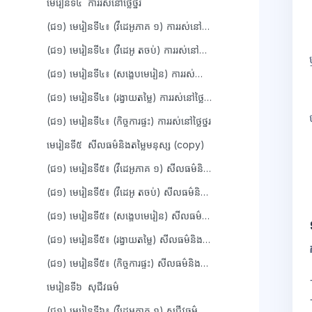
មេរៀនទី៤ ការរស់នៅថ្លៃថ្នូរ
(ជ១) មេរៀនទី៤៖ (វីដេអូភាគ ១) ការរស់នៅថ្លៃថ្នូរ
(ជ១) មេរៀនទី៤៖ (វីដេអូ តចប់) ការរស់នៅថ្លៃថ្នូរ
(ជ១) មេរៀនទី៤៖ (សង្ខេបមេរៀន) ការរស់នៅថ្លៃថ្នូរ
(ជ១) មេរៀនទី៤៖ (រង្វាយតម្លៃ) ការរស់នៅថ្លៃថ្នូរ
(ជ១) មេរៀនទី៤៖ (កិច្ចការផ្ទះ) ការរស់នៅថ្លៃថ្នូរ
មេរៀនទី៥ សីលធម៌និងតម្លៃមនុស្ស (copy)
(ជ១) មេរៀនទី៥៖ (វីដេអូភាគ ១) សីលធម៌និងតម្លៃមនុស្ស
(ជ១) មេរៀនទី៥៖ (វីដេអូ តចប់) សីលធម៌និងតម្លៃមនុស្ស
(ជ១) មេរៀនទី៥៖ (សង្ខេបមេរៀន) សីលធម៌និងតម្លៃមនុស្ស
(ជ១) មេរៀនទី៥៖ (រង្វាយតម្លៃ) សីលធម៌និងតម្លៃមនុស្ស
(ជ១) មេរៀនទី៥៖ (កិច្ចការផ្ទះ) សីលធម៌និងតម្លៃមនុស្ស
មេរៀនទី៦ សុជីវធម៌
(ជ១) មេរៀនទី៦៖ (វីដេអូភាគ ១) សុជីវធម៌