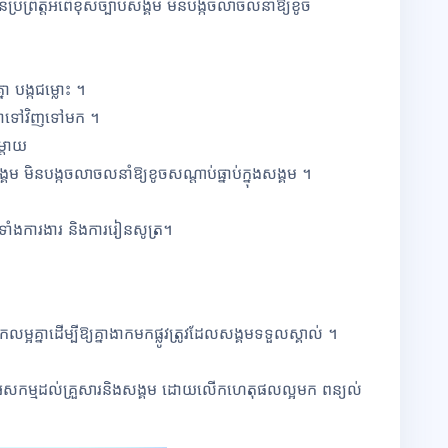
ិនប្រព្រឹត្តអំពើខុសច្បាប់សង្គម មិនបង្កចលាចលនាំឱ្យខូច
 បង្កជម្លោះ ។
នាទៅវិញទៅមក ។
្ដាយ
ង្គម មិនបង្កចលាចលនាំឱ្យខូចសណ្ដាប់ធ្នាប់ក្នុងសង្គម ។
ំងការងារ និងការរៀនសូត្រ។
នាដើម្បីឱ្យគ្នាងាកមកផ្លូវត្រូវដែលសង្គមទទួលស្គាល់ ។
្កអសកម្មដល់គ្រួសារនិងសង្គម ដោយលើកហេតុផលល្អមក ពន្យល់