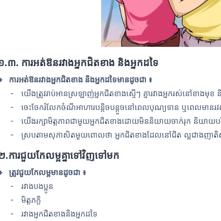
១
.
៣. ការអត់ឱនរវាងអ្នកជិតខាង និងអ្នកដទៃ
+ ការអត់ឱនរវាងអ្នកជិតខាង និងអ្នកដទៃមានដូចជា ៖
- យើងត្រូវរាប់អានស្រឡាញ់អ្នកជិតខាងស្មើៗ គ្នារវាងអ្នករស់នៅខាងមុខ
- ចេះចែករំលែកចំណីអាហារបន្តិចបន្ដួចនៅពេលបុណ្យទាន ឬពេលមានរវល់ ត
- យើងរក្សាមិត្តភាពជាមួយអ្នកជិតខាងដោយមិននិយាយចាក់រុក និយាយបរិហារ
- ស្របតាមសុភាសិតមួយពោលថា អ្នកជិតខាងដែលនៅជិត ល្អជាងញាតិស
២.ការជួយកែលម្អគ្នាទៅវិញទៅមក
+ ត្រូវជួយកែលម្អមានដូចជា ៖
- រវាងបងប្អូន
- មិត្តភក្ដិ
- រវាងអ្នកជិតខាងនិងអ្នកដទៃ