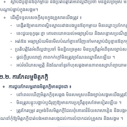
+ ស្ដាប់ដំបូន្មានឪពុកម្ដាយ និងប្រតិបត្តិតែអំពើល្អជាប្រចាំ មិនខ្ជិលច្រអូស ម
សណ្ដាប់ធ្នាប់ក្នុងសង្គម។
+ ដើម្បីទទួលសេចក្ដីសុខក្នុងគ្រួសារយើងត្រូវ ៖
- បង្កើតឱ្យមានភាពស្និទស្នាលរវាងបងប្អូនឪពុកម្ដាយ មិនឈ្លោះប្រកែកគ្នា
- ចេះជួយទុក្ខធុរៈគ្នា គោរពយោគយល់អធ្យាស្រ័យ និងសន្ដោសប្រណីគ្
- អត់ឱន អធ្យាស្រ័យមិនមើលបំណាំគ្នាទៅវិញទៅមកស្ដាប់ដំបូន្មានឪពុកម
- ប្រតិបត្តិតែអំពើល្អជាប្រចាំ មិនខ្ជិលច្រអូស មិនប្រព្រឹត្តអំពើខុសច្បាប់ស
- ផ្តល់ក្ដីស្រលាញ់ ភាពកក់ក្ដៅមិនត្រូវច្រណែនឈ្នានីសឡើយ ។
- អប់រំចរិយាសម្បត្តិ និងណែនាំនូវកំហុសឆ្គងមានភាពឧស្សាហ៍ព្យាយាមទា
២
.
២
.
ការកែលម្អមិត្តភក្តិ
+ ការជួយកែលម្អរវាងមិត្តភក្តិមានដូចជា
៖
- នៅពេលឃើញមិត្តភក្តិខុសឆ្គង មិនសមស្របនឹងច្បាប់សង្គមយើងត្រូវកែលម្អគ្
- មិនត្រូវបន្តុះបង្អាប់ឬជំរុញឱ្យមានការប្រព្រឹត្តខុសថែមទៀតឡើយ ។
- ត្រូវកែតម្រូវ តម្រង់ទិសមិត្តភក្តិដែលពុំគោរពវិន័យសាសារៀន និងបង
ណែនាំកុំឱ្យមិត្តភក្តិបាត់បង់អនាគតបង្កដល់ការលំបាកដល់គ្រួសារ និងសង្គម ។