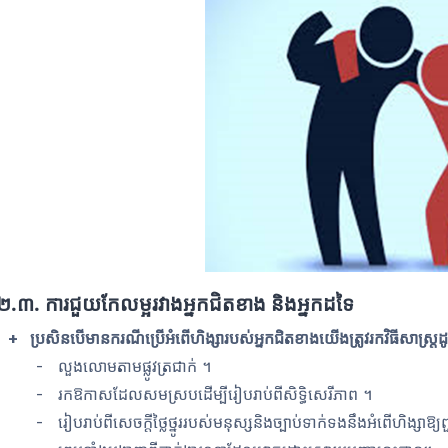
២
.
៣. ការជួយកែលម្អរវាងអ្នកជិតខាង និងអ្នកដទៃ
+ ប្រសិនបើមានករណីប្រើអំពើហិង្សារបស់អ្នកជិតខាងយើងត្រូវរកវិធីសាស្រ្តដ
- លួងលោមតាមផ្លូវត្រជាក់ ។
- រកឱកាសដែលសមស្របដើម្បីរៀបរាប់ព
សិទ្ធិសេរីភាព ។
- រៀបរាប់ពីសេចក្ដីថ្លៃថ្នូររបស់មនុស្សនិងច្បាប់ទាក់ទងនឹងអំពើហិង្សាឱ្