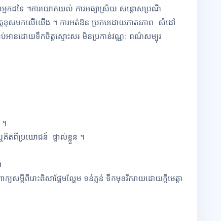
អ្នកដទៃ
។
ការយោគយល់ ការអធ្យាស្រ័យ សន្ដោសប្រណី
រឹត្តខុសមកលើយើង ។ ការអត់ឱន ប្រកបដោយភាតរភាព
សំដៅ
ប់អានដោយទឹកចិត្ត
ស្មោះសរ មិនប្រកាន់វណ្ណៈ ពណ៌សម្បុរ
់ ។
តពីប្រយោជន៍ ផ្ទាល់ខ្លួន ។
។
យសម្តីពីរោះពិសាផ្អែមល្ហែម ទន់ភ្លន់ ទឹកមុខរីករាយដោយក្ដីមេត្តា