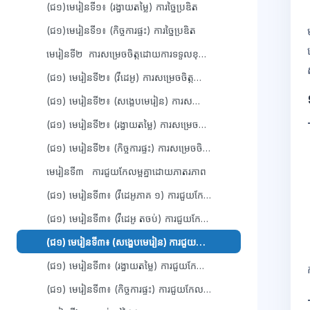
(ជ១)មេរៀនទី១៖ (រង្វាយតម្លៃ) ការច្នៃប្រឌិត
(ជ១)មេរៀនទី១៖ (កិច្ចការផ្ទះ) ការច្នៃប្រឌិត
មេរៀនទី២ ការសម្រេចចិត្តដោយការទទួលខុសត្រ...
(ជ១) មេរៀនទី២៖ (វីដេអូ) ការសម្រេចចិត្តដោយការទទួលខុសត្រូវ
(ជ១) មេរៀនទី២៖ (សង្ខេបមេរៀន) ការសម្រេចចិត្តដោយការទទួលខុសត្រូវ
(ជ១) មេរៀនទី២៖ (រង្វាយតម្លៃ) ការសម្រេចចិត្តដោយការទទួលខុសត្រូវ
(ជ១) មេរៀនទី២៖ (កិច្ចការផ្ទះ) ការសម្រេចចិត្តដោយការទទួលខុសត្រូវ
មេរៀនទី៣ ការជួយកែលម្អគ្នាដោយភាតរភាព
(ជ១) មេរៀនទី៣៖ (វីដេអូភាគ ១) ការជួយកែលម្អគ្នាដោយភាតរភាព
(ជ១) មេរៀនទី៣៖ (វីដេអូ តចប់) ការជួយកែលម្អគ្នាដោយភាតរភាព
(ជ១) មេរៀនទី៣៖ (សង្ខេបមេរៀន) ការជួយកែលម្អគ្នាដោយភាតរភាព
(ជ១) មេរៀនទី៣៖ (រង្វាយតម្លៃ) ការជួយកែលម្អគ្នាដោយភាតរភាព
(ជ១) មេរៀនទី៣៖ (កិច្ចការផ្ទះ) ការជួយកែលម្អគ្នាដោយភាតរភាព