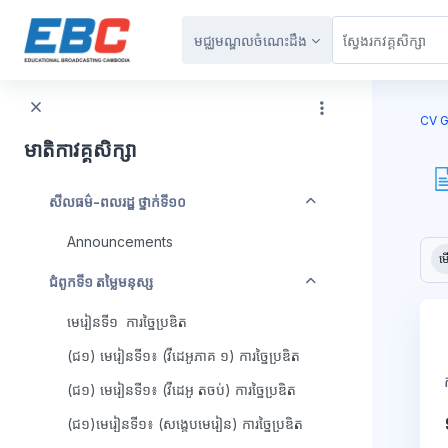
រំលងទៅកាន់មាតិកាមេ
មជ្ឈមណ្ឌលចំណេះដឹង
ប្លុក
CV G
មាតិកាវគ្គសិក្សា
វេញ
សីលធម៌-ពលរដ្ឋ ថ្នាក់ទី១០
ប្ល
Announcements
តម្រ
ម
វេញ
ជំពូកទី១ តម្លៃមនុស្ស
មេរៀនទី១ ការច្នៃប្រឌិត
(ជ១) មេរៀនទី១៖ (វីដេអូភាគ ១) ការច្នៃប្រឌិត
(ជ១) មេរៀនទី១៖ (វីដេអូ តចប់) ការច្នៃប្រឌិត
(ជ១)មេរៀនទី១៖ (សង្ខេបមេរៀន) ការច្នៃប្រឌិត