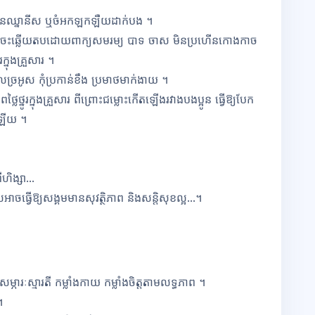
ែនឈ្នានីស ឬ
ចំអកឡកឡឺយដាក់បង ។
យ ចេះឆ្លើយតបដោយពាក្យសមរម្យ បាទ ចាស មិនប្រហើនកោងកាច
ក្នុងគ្រួសារ ។
ិលច្រអូស កុំប្រកាន់ខឹង ប្រមាថមាក់ងាយ ។
នូរក្នុងគ្រួសារ ពីព្រោះជម្លោះកើតឡើងរវាងបងប្អូន ធ្វើឱ្យបែក
រឡើយ ។
ង្សា...
ចធ្វើឱ្យសង្គម
មានសុវត្ថិភាព និងសន្តិសុខល្អ...។
សម្ភារៈ
ស្មារតី កម្លាំងកាយ កម្លាំងចិត្តតាមលទ្ធភាព ។
។