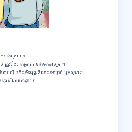
 និងខាងក្រោយ។
្រូវពឹងពាក់អ្នកជិតខាងមកចូលរួម ។
កេរ្តិ៍​ ហើយមិនត្រូវនិយាយអាក្រក់ ឬអសុរោះ។
ន្ដាន
ដែលនៅឆ្ងាយ។