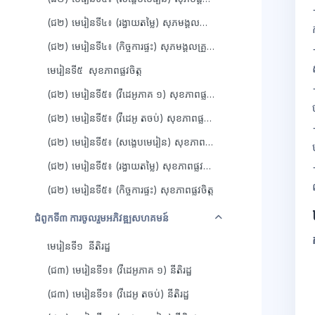
(ជ២) មេរៀនទី៤៖ (រង្វាយតម្លៃ) សុភមង្គលគ្រួសារ
(ជ២) មេរៀនទី៤៖ (កិច្ចការផ្ទះ) សុភមង្គលគ្រួសារ
មេរៀនទី៥ សុខភាពផ្លូវចិត្ត
(ជ២) មេរៀនទី៥៖ (វីដេអូភាគ ១) សុខភាពផ្លូវចិត្ត
(ជ២) មេរៀនទី៥៖ (វីដេអូ តចប់) សុខភាពផ្លូវចិត្ត
(ជ២) មេរៀនទី៥៖ (សង្ខេបមេរៀន) សុខភាពផ្លូវចិត្ត
(ជ២) មេរៀនទី៥៖ (រង្វាយតម្លៃ) សុខភាពផ្លូវចិត្ត
(ជ២) មេរៀនទី៥៖ (កិច្ចការផ្ទះ) សុខភាពផ្លូវចិត្ត
វេញ
ជំពូកទី៣ ការចូលរួមអភិវឌ្ឍសហគមន៍
មេរៀនទី១ នីតិរដ្ឋ
(ជ៣) មេរៀនទី១៖ (វីដេអូភាគ ១) នីតិរដ្ឋ
(ជ៣) មេរៀនទី១៖ (វីដេអូ តចប់) នីតិរដ្ឋ