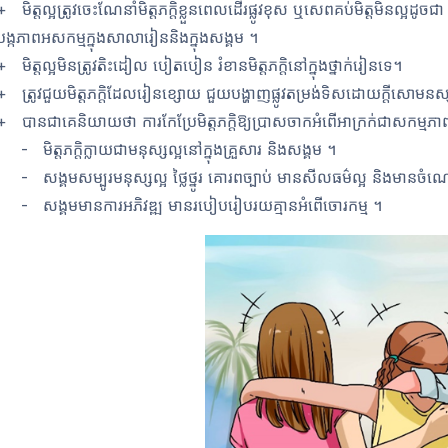
+ មិត្តល្អត្រូវចេះណែនាំមិត្តភក្តិខ្លួនពេលដើរផ្លូវខុស ឬសេពគប់មិត្តមិនល្អដូចជា 
បង្កភាពអសកម្មក្នុងសាលារៀន
និងក្នុងសង្គម ។
+ មិត្តល្អមិនត្រូវតិះដៀល បៀតបៀន រំខានមិត្តភក្តិនៅក្នុងថ្នាក់រៀនទេ។
+ ត្រូវជួយមិត្តភក្តិដែលរៀនខ្សោយ ជួយបង្ហាញផ្លូវតម្រង់ទិសដោយក្ដីសោមនស
+ បានជាគេនិយាយថា ការកែប្រែមិត្តភក្តិឱ្យប្រាសចាកអំពើអាក្រក់ជាសកម្មភាព
- មិត្តភក្តិក្លាយជាមនុស្សល្អនៅក្នុងគ្រួសារ និងសង្គម ។
- សង្គមសម្បូរមនុស្សល្អ ថ្លៃថ្នូរ គោរពច្បាប់ មានសីលធម៌ល្អ និងមានចំណេះដ
- សង្គមមានការអភិវឌ្ឍ មានរបៀបរៀបរយគ្មានអំពើចោរកម្ម
។