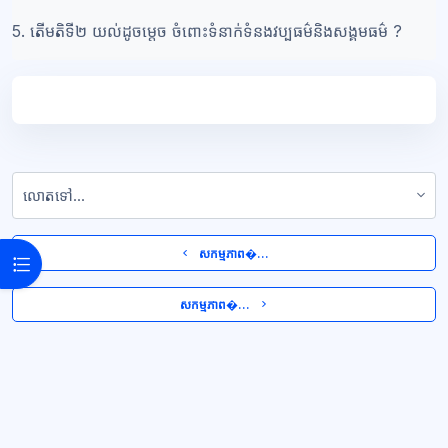
5.
តើមតិទី២ យល់ដូចម្ដេច ចំពោះទំនាក់ទំនងវប្បធម៌និងសង្គមធម៌ ?
លោតទៅ...
  សកម្មភាព�... 
Open course index
 សកម្មភាព�...  
ប្លុក