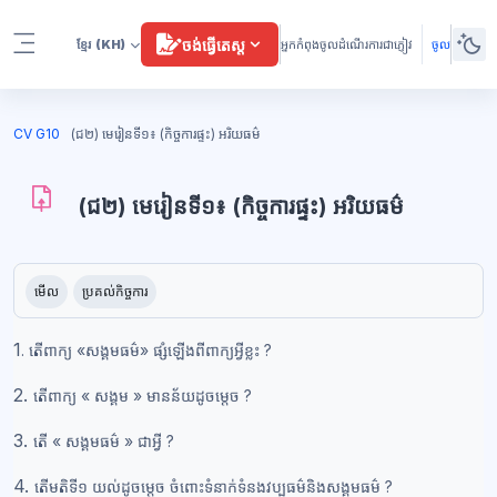
រំលងទៅកាន់មាតិកាមេ
ចង់ធ្វើតេស្ត
ខ្មែរ
(KH)
អ្នកកំពុងចូលដំណើរការជាភ្ញៀវ
ចូល
Side panel
ប្លុក
CV G10
(ជ២) មេរៀនទី១៖ (កិច្ចការផ្ទះ) អរិយធម៌
(ជ២) មេរៀនទី១៖ (កិច្ចការផ្ទះ) អរិយធម៌
ប្លុក
តម្រូវការសម្រាប់ការបញ្ចប់
មើល
ប្រគល់កិច្ចការ
1
. តើពាក្យ
«
សង្គមធម៌
»
ផ្សំឡើងពីពាក្យអ្វីខ្លះ ?
2.
តើពាក្យ
«
សង្គម
»
មានន័យដូចម្ដេច ?
3.
តើ
«
សង្គមធម៌
»
ជាអ្វី ?
4.
តើមតិទី១ យល់ដូចម្ដេច ចំពោះទំនាក់ទំនងវប្បធម៌និងសង្គមធម៌ ?