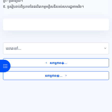
គ្នា? ​ចូរពន្យល់។
៥.​ ចូររៀបរាប់ពីប្រភពនៃផលិតកម្មអគ្គិសនីរបស់សហរដ្ឋអាមេរិច។
លោតទៅ...
  សកម្មភាព�... 
Open course index
 សកម្មភាព�...  
ប្លុក