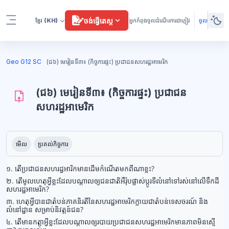
រំលងទៅកាន់មាតិកាមេ
ចង់ធ្វើតេស្ត
ខ្មែរ
(KH)
អ្នកកំពុងចូលដំណើរការជាភ្ញៀវ
ចូល
Side panel
ប្លុក
Geo G12 SC
(ជ៦) មេរៀនទី៣៖ (កិច្ចការផ្ទះ) ប្រជាជនសហរដ្ឋអាមេរិក
(ជ៦) មេរៀនទី៣៖ (កិច្ចការផ្ទះ) ប្រជាជន
សហរដ្ឋអាមេរិក
ប្លុក
តម្រូវការសម្រាប់ការបញ្ចប់
មើល
ប្រគល់កិច្ចការ
១. តើប្រជាជនសហរដ្ធអារិកមានដើមកំណើតមកពីណាខ្លះ?
២. តើមូលហេតុអ្វីខ្លះដែលបណ្តាលឲ្យជនជាតិអឺរ៉ុបផ្លាស់ប្តូរទីលំនៅទៅរស់នៅលើទឹកដី
សហរដ្ឋអាមេរិក?
៣.​ ហេតុអ្វី
បានជាតំបន់ភាគនិរតីនៃសហរដ្ឋអាមេរិកក្លាយជាតំបន់ទេសចរណ៍ និង
លំនៅដ្ឋាន សម្រាប់និវត្តន៍ជន?
៤.​ តើមានកត្តាអ្វីខ្លះដែលបណ្តាលឲ្យរបាយប្រជាជនសហរដ្ឋអាមេរិកមានភាពមិនស្មើ