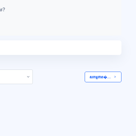
ឹម?
 សកម្មភាព�...  