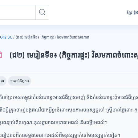
ខ្មែរ
(
ស្វែងរកវគ្គសិក្សា
ស្វែងរកវគ្គសិក្សា
G12 SC
(ជ២) មេរៀនទី១៖ (កិច្ចការផ្ទះ) វិសមភាពចំពោះសុខភាព
(ជ២) មេរៀនទី១៖ (កិច្ចការផ្ទះ) វិសមភាពចំពោះ
ុក
ូវការសម្រាប់ការបញ្ចប់
ើល
ប្រគល់កិច្ចការ
ើនៅប្រទេសកម្ពុជាតំបន់ណាខ្លះមានជំងឺគ្រុនចាញ់ និងតំបន់ណាខ្លះពុំមានជំងឺគ្រ
ើជម្ងឺគ្រុនចាញ់បង្កផលវិបាកអ្វីខ្លះចំពោះសុខភាពមនុស្សទូទៅ ស្រ្តីមានផ្ទៃពោះ កុ
ូរពន្យល់ពីលក្ខ​ណៈខុសគ្នារវាងមេរោគអេដស៍ និងជម្ងឺអេដស៍។
ូររៀបរាប់ពីការចម្លងមេរោគអេដស៍ពីមនុស្សម្នាក់ទៅមនុស្សម្នាក់ទៀត។