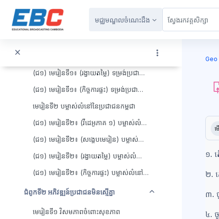
វេញ
ជំពូកទី១ លក្ខខណ្ឌសង្គមកម្ពុជា
រំលងទៅកាន់មាតិកាមេ
មជ្ឈមណ្ឌលចំណេះដឹង
មេរៀនទី១ ទម្រង់ប្រជាសាស្រ្តកម្ពុជា
(ជ១) មេរៀនទី១៖ (វីដេអូភាគ ១) ទម្រង់ប្រជាសាស្រ្តកម្ពុជា
ប្លុក
(ជ១) មេរៀនទី១៖ (សង្ខេបមេរៀន) ទម្រង់ប្រជាសាស្រ្តកម្ពុជា
Geo 
(ជ១) មេរៀនទី១៖ (រង្វាយតម្លៃ) ទម្រង់ប្រជាសាស្រ្តកម្ពុជា
(ជ១) មេរៀនទី១៖ (កិច្ចការផ្ទះ) ទម្រង់ប្រជាសាស្រ្តកម្ពុជា
មេរៀនទី២ បម្លាស់លំនៅនៃប្រជាជនកម្ពុជា
ប្ល
តម្រ
(ជ១) មេរៀនទី២៖ (វីដេអូភាគ ១) បម្លាស់លំនៅនៃប្រជាជនកម្ពុជា
ម
(ជ១) មេរៀនទី២៖ (សង្ខេបមេរៀន) បម្លាស់លំនៅនៃប្រជាជនកម្ពុជា
១. ត
(ជ១) មេរៀនទី២៖ (រង្វាយតម្លៃ) បម្លាស់លំនៅនៃប្រជាជនកម្ពុជា
(ជ១) មេរៀនទី២៖ (កិច្ចការផ្ទះ) បម្លាស់លំនៅនៃប្រជាជនកម្ពុជា
២. ត
វេញ
ជំពូកទី២ អភិវឌ្ឍន៍ប្រជាជនមិនស្មើគ្នា
៣. ច
មេរៀនទី១ វិសមភាពចំពោះសុខភាព
៤. ច