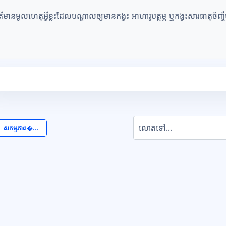
ើមានមូលហេតុអ្វីខ្លះដែលបណ្តាលឲ្យមានកង្វះ អាហារូបត្ថម្ភ ឬកង្វះសារធាតុចិញ្ច
លោតទៅ...
  សកម្មភាព�... 
ុក