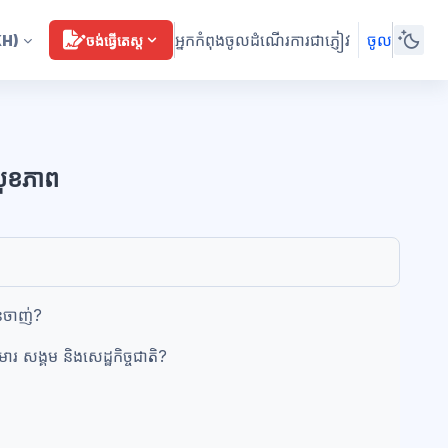
អ្នកកំពុងចូលដំណើរការជាភ្ញៀវ
ចូល
KH)
ចង់ធ្វើតេស្ត
សុខភាព
ុនចាញ់?
មារ សង្គម និងសេដ្ឋកិច្ចជាតិ?