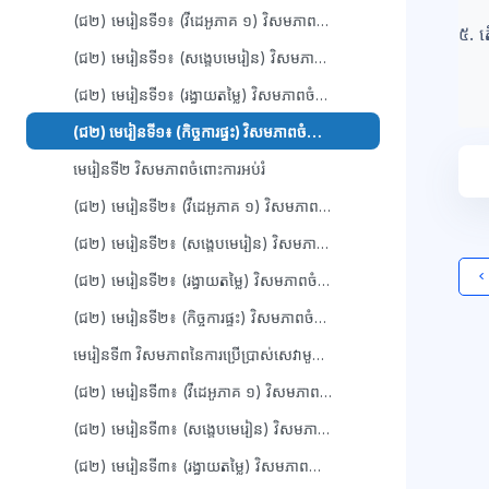
(ជ២) មេរៀនទី១៖ (វីដេអូភាគ ១) វិសមភាពចំពោះសុខភាព
៥. ត
(ជ២) មេរៀនទី១៖ (សង្ខេបមេរៀន) វិសមភាពចំពោះសុខភាព
(ជ២) មេរៀនទី១៖ (រង្វាយតម្លៃ) វិសមភាពចំពោះសុខភាព
(ជ២) មេរៀនទី១៖ (កិច្ចការផ្ទះ) វិសមភាពចំពោះសុខភាព
មេរៀនទី២ វិសមភាពចំពោះការអប់រំ
(ជ២) មេរៀនទី២៖ (វីដេអូភាគ ១) វិសមភាពចំពោះការអប់រំ
(ជ២) មេរៀនទី២៖ (សង្ខេបមេរៀន) វិសមភាពចំពោះការអប់រំ
(ជ២) មេរៀនទី២៖ (រង្វាយតម្លៃ) វិសមភាពចំពោះការអប់រំ
(ជ២) មេរៀនទី២៖ (កិច្ចការផ្ទះ) វិសមភាពចំពោះការអប់រំ
មេរៀនទី៣ វិសមភាពនៃការប្រើប្រាស់សេវាមូលដ្ឋាន
ប្ល
(ជ២) មេរៀនទី៣៖ (វីដេអូភាគ ១) វិសមភាពនៃការប្រើប្រាស់សេវាមូលដ្ឋាន
(ជ២) មេរៀនទី៣៖ (សង្ខេបមេរៀន) វិសមភាពនៃការប្រើប្រាស់សេវាមូលដ្ឋាន
(ជ២) មេរៀនទី៣៖ (រង្វាយតម្លៃ) វិសមភាពនៃការប្រើប្រាស់សេវាមូលដ្ឋាន