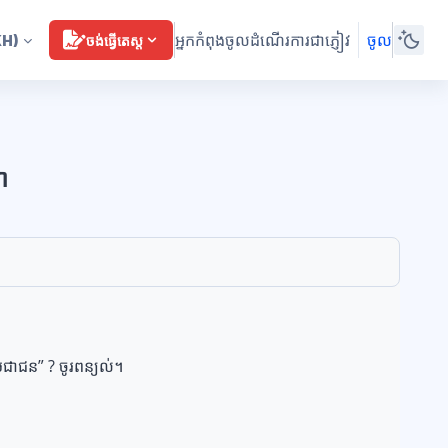
អ្នកកំពុងចូលដំណើរការជាភ្ញៀវ
ចូល
KH)
ចង់ធ្វើតេស្ត
ា
ប្រជាជន
” ?
ចូរពន្យល់។