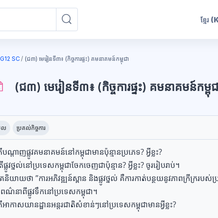
ខ្មែរ
(
ស្វែងរកវគ្គសិក្សា
ស្វែងរកវគ្គសិក្សា
G12 SC
(ជ៣) មេរៀនទី៣៖ (កិច្ចការផ្ទះ) គមនាគមន៍កម្ពុជា
(ជ៣) មេរៀនទី៣៖ (កិច្ចការផ្ទះ) គមនាគមន៍កម្ពុជ
ុក
ូវការសម្រាប់ការបញ្ចប់
ើល
ប្រគល់កិច្ចការ
ើបណ្តាញផ្លូវគមនាគមន៍នៅកម្ពុជាមានប៉ុន្មានប្រភេទ? អ្វីខ្លះ​?
ផ្លូវថ្នល់នៅប្រទេសកម្ពុជាចែកចេញជាប៉ុន្មាន? ​អ្វីខ្លះ?​ ចូររៀបរាប់។
គេនិយាយថា
”
ការអភិវឌ្ឍន៍ស្ពាន និងផ្លូវថ្នល់ គឺការកាត់បន្ថយនូវភាពក្រីក្ររបស់
ូរពណ៌នាពីផ្លូវទឹកនៅប្រទេសកម្ពុជា។
ើអាកាសយានដ្ឋានអន្តរជាតិសំខាន់ៗនៅប្រទេសកម្ពុជាមានអ្វីខ្លះ?