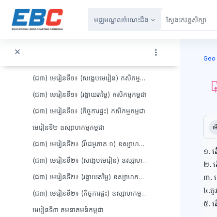
រំលងទៅកាន់មាតិកាមេ
(ជ២) មេរៀនទី៣៖ (កិច្ចការផ្ទះ) វិសមភាពនៃការប្រើប្រាស់សេវាមូលដ្ឋាន
មជ្ឈមណ្ឌលចំណេះដឹង
វេញ
ជំពូកទី៣ សេដ្ឋកិច្ចកម្ពុជា
ប្លុក
មេរៀនទី១ កសិកម្មកម្ពុជា
Geo 
(ជ៣) មេរៀនទី១៖ (វីដេអូភាគ ១) កសិកម្មកម្ពុជា
(ជ៣) មេរៀនទី១៖ (សង្ខេបមេរៀន) កសិកម្មកម្ពុជា
(ជ៣) មេរៀនទី១៖ (រង្វាយតម្លៃ) កសិកម្មកម្ពុជា
(ជ៣) មេរៀនទី១៖ (កិច្ចការផ្ទះ) កសិកម្មកម្ពុជា
ប្ល
តម្រ
មេរៀនទី២ ឧស្សាហកម្មកម្ពុជា
ម
(ជ៣) មេរៀនទី២៖ (វីដេអូភាគ ១) ឧស្សាហកម្មកម្ពុជា
១. ត
(ជ៣) មេរៀនទី២៖ (សង្ខេបមេរៀន) ឧស្សាហកម្មកម្ពុជា
២. តើ
៣. 
(ជ៣) មេរៀនទី២៖ (រង្វាយតម្លៃ) ឧស្សាហកម្មកម្ពុជា
៤.​ច
(ជ៣) មេរៀនទី២៖ (កិច្ចការផ្ទះ) ឧស្សាហកម្មកម្ពុជា
៥. ត
មេរៀនទី៣ គមនាគមន៍កម្ពុជា