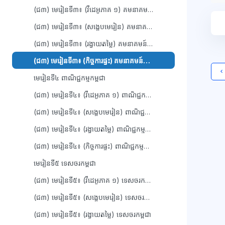
(ជ៣) មេរៀនទី៣៖ (វីដេអូភាគ ១) គមនាគមន៍កម្ពុជា
(ជ៣) មេរៀនទី៣៖ (សង្ខេបមេរៀន) គមនាគមន៍កម្ពុជា
(ជ៣) មេរៀនទី៣៖ (រង្វាយតម្លៃ) គមនាគមន៍កម្ពុជា
(ជ៣) មេរៀនទី៣៖ (កិច្ចការផ្ទះ) គមនាគមន៍កម្ពុជា
មេរៀនទី៤ ពាណិជ្ជកម្មកម្ពុជា
(ជ៣) មេរៀនទី៤៖ (វីដេអូភាគ ១) ពាណិជ្ជកម្មកម្ពុជា
ប្ល
(ជ៣) មេរៀនទី៤៖ (សង្ខេបមេរៀន) ពាណិជ្ជកម្មកម្ពុជា
(ជ៣) មេរៀនទី៤៖ (រង្វាយតម្លៃ) ពាណិជ្ជកម្មកម្ពុជា
(ជ៣) មេរៀនទី៤៖ (កិច្ចការផ្ទះ) ពាណិជ្ជកម្មកម្ពុជា
មេរៀនទី៥ ទេសចរកម្ពុជា
(ជ៣) មេរៀនទី៥៖ (វីដេអូភាគ ១) ទេសចរកម្ពុជា
(ជ៣) មេរៀនទី៥៖ (សង្ខេបមេរៀន) ទេសចរកម្ពុជា
(ជ៣) មេរៀនទី៥៖ (រង្វាយតម្លៃ) ទេសចរកម្ពុជា