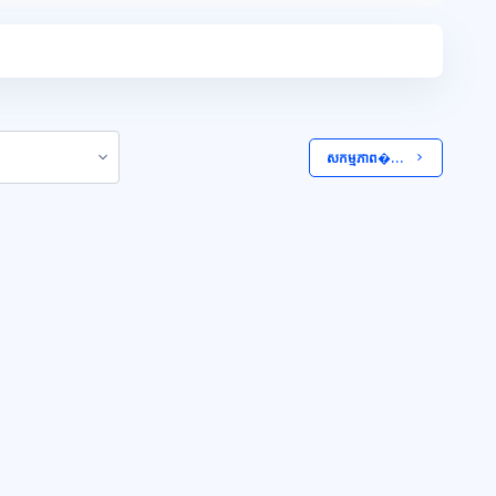
 សកម្មភាព�...  