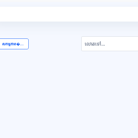
លោតទៅ...
  សកម្មភាព�... 
ុក