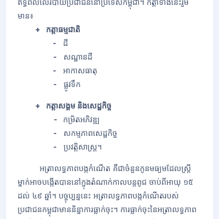
ឥទ្ធិពលលើរបាយប្រជាជននៅប្រទេសកម្ពុជា។ កត្តាទាំងនេះរួម
មាន៖
+ កត្តាធម្មជាតិ
-
ដី
-
សណ្ឋានដី
-
អាកាសធាតុ
-
ផ្លូវទឹក
+ កត្តាសង្គម និងសេដ្ឋកិច្ច
-
កម្រិតអភិវឌ្ឍ
-
សកម្មភាពសេដ្ឋកិច្ច
-
ប្រវត្តិសាស្រ្ត។
អត្រាលទ្ធភាពបង្កកំណើត គឺជាចំនួនកូនមធ្យមដែលស្រ្តី
ម្នាក់អាចបង្កើតបាននៅក្នុងតំណាក់កាលបន្តពូជ ចាប់ពីអាយុ ១៥
ដល់ ៤៩ ឆ្នាំ។ បច្ចុប្បន្ននេះ អត្រាលទ្ធភាពបង្កកំណើតរបស់
ប្រជាជនកម្ពុជាមាននិន្នាការធ្លាក់ចុះ។ ការធ្លាក់ចុះនៃអត្រាលទ្ធភាព