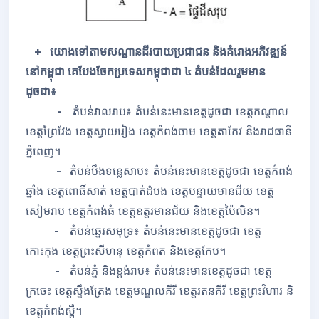
+ យោងទៅតាមសណ្ឋានដីរបាយប្រជាជន និងគំរោងអភិវឌ្ឍន៍
នៅកម្ពុជា គេបែងចែកប្រទេសកម្ពុជាជា ៤ តំបន់ដែល
រួមមាន
ដូចជា៖
-
តំបន់វាលរាប៖ តំបន់នេះមានខេត្តដូចជា ខេត្តកណ្តាល
ខេត្តព្រៃវែង ខេត្តស្វាយរៀង ខេត្តកំពង់ចាម ខេត្តតាកែវ និងរាជធានី
ភ្នំពេញ។
-
តំបន់បឹងទន្លេសាប៖ តំបន់នេះមានខេត្តដូចជា
ខេត្តកំពង់
ឆ្នាំង
ខេត្តពោធិ៍សាត់
ខេត្តបាត់ដំបង
ខេត្តបន្ទាយមានជ័យ ខេត្ត
សៀមរាប ខេត្តកំពង់ធំ ខេត្តឧត្តរមានជ័យ និងខេត្តប៉ៃលិន។
-
តំបន់ឆ្នេរសមុទ្រ៖ តំបន់នេះមានខេត្តដូចជា ខេត្ត
កោះកុង ខេត្តព្រះសីហនុ ខេត្តកំពត និងខេត្តកែប។
-
តំបន់ភ្នំ និងខ្ពង់រាប៖ តំបន់នេះមានខេត្តដូចជា ខេត្ត
ក្រចេះ ខេត្តស្ទឹងត្រែង ខេត្តមណ្ឌលគីរី ខេត្តរតនគីរី ខេត្តព្រះវិហារ និ
ខេត្តកំពង់ស្ពឺ។