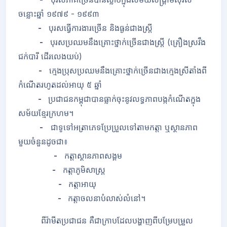
ចន្លោះឆ្នាំ ១៩៧៩
-
១៩៩៣
-
បុរសធ្វើការងារច្រើន និងធ្ងន់ជាងស្រ្តី
-
បុរសប្រឈមនឹងគ្រោះថ្នាក់ច្រើនជាងស្រ្តី (គ្រឿងស្រវឹង
ជក់បារី ដើរលេងយប់)
-
ក្មេងប្រុសប្រឈមនឹងគ្រោះថ្នាក់ច្រើនជាងក្មេងស្រីតាំងពី
កំណើតរហូតដល់អាយុ ៥ ឆ្នាំ
-
ប្រជាជនកម្ពុជាបានធ្លាក់ចុះនូវលទ្ធភាពបង្កកំណើតក្នុង
សម័យខ្មែរក្រហម។
-
ជាទូទៅអត្រាភេទប្រែប្រួលទៅតាមកត្តា ឬស្ថានភាព
មួយចំនួនដូចជា៖
-
កត្តាស្ថានភាពសង្គម
-
កត្តាភូមិសាស្រ្ត
-
កត្តាអាយុ
-
កត្តាចលនាបំលាស់លំនៅ។
ពីរ៉ាមីតប្រជាជន គឺជាក្រាបដែលបង្ហាញពីបម្រែបម្រួល