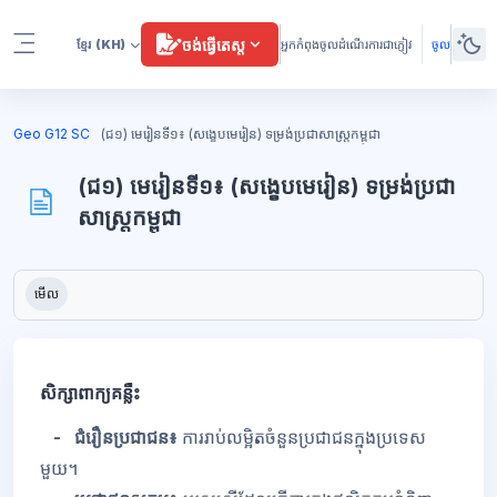
រំលងទៅកាន់មាតិកាមេ
ចង់ធ្វើតេស្ត
ខ្មែរ
(KH)
អ្នកកំពុងចូលដំណើរការជាភ្ញៀវ
ចូល
Side panel
ប្លុក
Geo G12 SC
(ជ១) មេរៀនទី១៖ (សង្ខេបមេរៀន) ទម្រង់ប្រជាសាស្រ្តកម្ពុជា
(ជ១) មេរៀនទី១៖ (សង្ខេបមេរៀន) ទម្រង់ប្រជា
សាស្រ្តកម្ពុជា
ប្លុក
តម្រូវការសម្រាប់ការបញ្ចប់
មើល
សិក្សាពាក្យគន្លឹះ
- ជំរឿនប្រជាជន៖
ការរាប់លម្អិតចំនួនប្រជាជនក្នុងប្រទេស
មួយ។