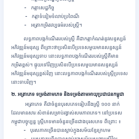
-
កត្តាសេដ្ឋកិច្ច
-
កត្តាទំនៀមទំលាប់ប្រពៃណី
-
អត្រាកម្រិតវប្បធម៌របស់ស្រ្តី។
លទ្ធភាពបង្កកំណើតរបស់ស្រ្តី គឺជាកត្តាកំណត់នូវសន្ទស្សន៍
អភិវឌ្ឍន៍មនុស្ស ពីព្រោះថាប្រសិនបើប្រទេសមួយមានសន្ទស្សន៍
អភិវឌ្ឍន៍មនុស្សទាប នោះលទ្ធភាពបង្កកំណើតរបស់ស្រ្តីគឺមាន
កម្រិតខ្ពស់។ ផ្ទុយទៅវិញប្រសិនបើប្រទេសមួយមានសន្ទស្សន៍
អភិវឌ្ឍន៍មនុស្សខ្ពស់វិញ នោះលទ្ធភាពបង្កកំណើតរបស់ស្រ្តីប្រទេស
នោះទាបវិញ។
២. អត្រាភេទ ទម្រង់តាមភេទ និងទម្រង់តាមអាយុប្រជាជនកម្ពុជា
អត្រាភេទ គឺជាចំនួនបុរសភេទធៀបនឹងស្រ្តី ១០០ នាក់
ដែលមានសារៈសំខាន់សម្រាប់រង្វាស់សមភាពភេទ។ នៅប្រទេស
កម្ពុជាបច្ចុប្បន្ន ស្រ្តីភេទមានចំនួនច្រើនជាងបុរសភេទ ពីព្រោះ ៖
-
បុរសភាគច្រើនបានស្លាប់ក្នុងសម័យខ្មែរក្រហម
-
បុរសភាគច្រើនបានស្លាប់ក្នុងសម័យសង្រ្គាមស៊ីវិល