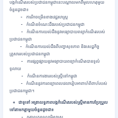
បង្កកំណើតរបស់ប្រជាជនកម្ពុជានេះបណ្តាលមកពីមូលហេតុមួយ
ចំនួនដូចជា៖
-
ការរីកចម្រើនខាងវេជ្ជសាស្រ្ត
-
កំណើនចំណេះដឹងរបស់ប្រជាជនកម្ពុជា
-
កំណើនការយល់ដឹងនូវមធ្យោបាយពន្យាកំណើតរបស់
ប្រជាជនកម្ពុជា
-
កំណើនការយល់ដឹងពីបញ្ហាសុខភាព និងសេដ្ឋកិច្ច
គ្រួសាររបស់ប្រជាជនកម្ពុជា
-
ការផ្សព្វផ្សាយនូវមធ្យាបាយពន្យាកំណើតបានទូលំ
ទូលាយ
-
កំណើនការងាររបស់ស្ត្រីនៅកម្ពុជា
-
កំណើននូវការពន្យាពេលវេលារៀបអាពាហ៍ពិពាហ៍របស់
ប្រជាជនកម្ពុជា។
+ ជាទូទៅ អត្រាលទ្ធភាពបង្កកំណើតរបស់ស្រ្តីមានការប្រែប្រួល
ទៅតាមកត្តាមួយចំនួនដូចជា៖
-
កត្តាលក្ខខណ្ឌភូមិសាស្រ្ត