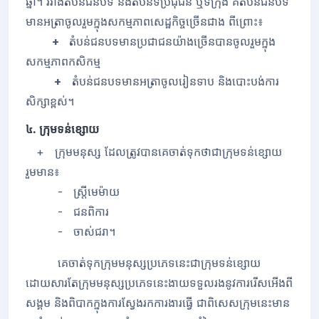
ឆ្នាំ។ រវាងតំបន់ជនបទ និងតំបន់ទីប្រជុំជន ឬទីក្រុង គឺតំបន់ជនបទ
មានអត្រាចូលរួមក្នុងសកម្មភាពសេដ្ឋកិច្ចច្រើនជាង ពីព្រោះ៖
+
តំបន់ជនបទមានប្រជាជនយ៉ាងច្រើនបានចូលរួមក្នុង
សកម្មភាពកសិកម្ម
+
តំបន់ជនបទមានអត្រាចូលរៀនទាប និងបោះបង់ការ
សិក្សាខ្ពស់។
៤. ក្រុមទន់ខ្សោយ
+ ក្រុមមនុស្ស ដែលត្រូវបានគេចាត់ទុកថាជាក្រុមទន់ខ្សោយ
រួមមាន៖
- ស្រ្តីមេម៉ាយ
- ជនពិការ
- ចាស់ជរា។
គេចាត់ទុកក្រុមមនុស្សប្រភេទនេះជាក្រុមទន់ខ្សោយ
ដោយសារតែក្រុមមនុស្សប្រភេទនេះងាយទទួលរងនូវការរើសអើងពី
សង្គម និងពិបាកក្នុងការស្វែងរកការងារធ្វើ ជាពិសេសក្រុមនេះមាន