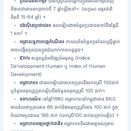
- ប្រជាជនសកម្ម៖
បុរសស្ត្រីដែលធ្វើការក្នុងផលិតកម្មទំនិញ ​
និងសេវាមានអាយុចាប់ពី
7
ឆ្នាំឡើងទៅ។
(លក្ខណៈអន្តរជាតិ
គិតពី
15-64
ឆ្នាំ) ។
- ដង់ស៊ីតេប្រជាជន៖
ផលធៀបរវាងចំនួនប្រជាជនទៅនឹងផ្ទៃដី
2
1 km
។
- អត្រាលទ្ធភាពបង្កកំណើត៖
ភាគរយនៃចំនួនកូនដែលស្ត្រីម្នាក់
អាចបង្កើតកូនបានក្នុងដំណាក់កាលបន្តពូជ។
- IDH៖
សន្ទស្សន៍អភិវឌ្ឍន៍មនុស្ស
(Indice
De’veloppment Humain
ឬ
Index of Human
Development)
- អត្រាភេទ៖
ជាផលធៀបរវាងភេទប្រុសនឹងភេទស្រី
100
​នាក់
ឬចំនួនមនុស្សប្រុសធៀបនឹងចំនួនមនុស្សស្រី
100
នាក់។
- ឧទាហរណ៍៖
នៅឆ្នាំ
1980
អត្រាភេទនៅកម្ពុជាមាន
86.0
មានន័យថាប្រុសមាន
86
នាក់​​និងមនុស្សស្រីមាន
100
នាក់ ក្នុង
ចំណោមប្រជាជន
186
នាក់ (យកស្រី
100
នាក់សម្រាប់ធៀប) ។
- អត្រាភេទមធ្យមថ្នាក់ជាតិ៖
អត្រាភេទគិតជាមធ្យមសម្រាប់