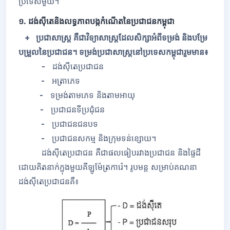
ប្រទេស​មួយ។
១. ដង់ស៊ីតេនិងលទ្ធភាពបង្កកំណើតនៃប្រជាជនកម្ពុជា
+ ប្រជាសាស្រ្ត គឺជាវិទ្យាសាស្រ្តដែលសិក្សាអំពីទម្រង់ និងបម្រែ
បម្រួល​នៃប្រជាជន។ ទម្រង់ប្រជាសាស្រ្តនៅប្រទេសកម្ពុជារួមមាន៖
-
ដង់ស៊ីតេប្រជាជន
-
អត្រាភេទ
-
ទម្រង់តាមភេទ និងតាមអាយុ
-
ប្រជាជនទីប្រជុំជន
-
ប្រជាជនជនបទ
-
ប្រជាជនសកម្ម និងក្រុមទន់ខ្សោយ។
ដង់ស៊ីតេប្រជាជ​ន គឺជាផលធៀបរវាងប្រជាជន និងផ្ទៃដី
ដោយគិតនាក់ក្នុងមួយគីឡូម៉ែត្រការ៉េ។ រូបមន្ត សម្រាប់គណនា
ដង់ស៊ីតេប្រជាជនគឺ៖