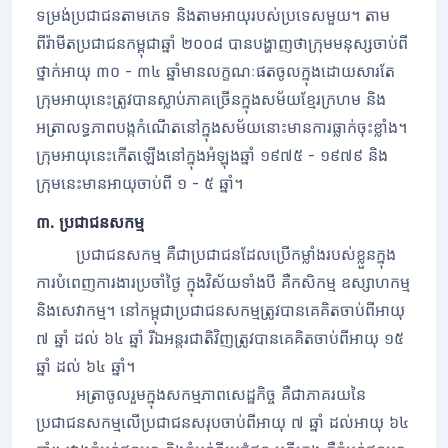
ទម្រង់ប្រជាជនតាមភេទ និងតាមអាយុរបស់ប្រទេសមួយ។ តាម
ពីរ៉ាមីតប្រជាជនកម្ពុជាឆ្នាំ ២០០៨ បានបង្ហាញថា
ក្រុមមនុស្ស
ចាប់ពី
ថ្នាក់អាយុ ៣០
-
៣៤ ឆ្នាំមានលក្ខ
ណៈផតចូលក្នុងដោយសារតែ
ក្រុមអាយុនេះត្រូវបានស្លាប់ភាគច្រើនក្នុងសម័យខ្មែរក្រហម និង
អត្រាលទ្ធភាពបង្កកំណើតនៅក្នុងសម័យនោះមានការធ្លាក់ចុះខ្លាំង។
ក្រុមអាយុនេះកើតឡើងនៅក្នុងអំឡុងឆ្នាំ ១៩៧៥
-
១៩៧៩ និង
ក្រុមនេះមានអាយុចាប់ពី ១
-
៥ ឆ្នាំ។
៣. ប្រជាជនសកម្ម
ប្រជាជនសកម្ម គឺជាប្រជាជនដែលប្រើកម្លាំងរបស់ខ្លួនក្នុង
ការបំពេញការងារប្រចាំថ្ងៃ ក្នុងវិស័យទាំងបី គឺកសិកម្ម ឧស្សាហកម្ម
និងសេវាកម្ម។ នៅកម្ពុជាប្រជាជនសកម្មត្រូវបានគេគិតចាប់ពីអាយុ
៧ ឆ្នាំ ដល់ ៦៤ ឆ្នាំ រីឯអន្តរជាតិវិញត្រូវបានគេគិតចាប់ពីអាយុ ១៥
ឆ្នាំ ដល់ ៦៤ ឆ្នាំ។
អត្រាចូលរួមក្នុងសកម្មភាពសេដ្ឋកិច្ច គឺជាភាគរយនៃ
ប្រជាជនសកម្មលើប្រជាជនសរុបចាប់ពីអាយុ ៧ ឆ្នាំ ដល់អាយុ
៦៤