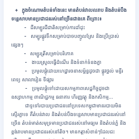
+ ក្នុងចំណោមតំបន់ទាំងនេះ មានតំបន់វាលលរាប និងតំបន់បឹង
ទន្លេសាបមានប្រជាជនរស់នៅច្រើនជាងគេ ពីព្រោះ៖
-
ដីសម្បូរជីជាតិសម្រាប់ការដាំដុះ
-
សម្បូរផ្លូវទឹកសម្រាប់បាចបញ្ចូលស្រែ និងប្រើប្រាស់
ផ្សេងៗ
-
សម្បូរត្រីសម្រាប់បរិភោគ
-
ងាយស្រួលធ្វើដំណើរ និងទំនាក់ទំនងគ្នា
-
ប្រមូលផ្តុំដោយហេដ្ឋារចនាសម្ព័ន្ធដូចជា ផ្លូវថ្នល់ មន្ទីរ
ពេទ្យ សាលារៀន ទីផ្សារ
-
ប្រមូលផ្តុំទៅដោយសកម្មភាពសេដ្ឋកិច្ចដូចជា
ឧស្សាហកម្ម ពាណិជ្ជកម្ម ធនាគារ ហិរញ្ញវត្ថុ និងកសិកម្ម
…
ជាទូទៅរបាយប្រជាជននៅប្រទេសកម្ពុជាមានរបាយមិន
ស្មើរគ្នាទេ គឺតំបន់វាល និងតំបន់បឹងទន្លេសាបមានប្រជាជនរស់នៅ
ច្រើន តំបន់មាត់សមុទ្រមានប្រជាជនរស់នៅមធ្យម និងតំបន់ភ្នំ និង
ខ្ពង់រាបមានប្រជាជនរស់នៅតិច។ មានកត្តាសំខាន់ៗដែលជះ