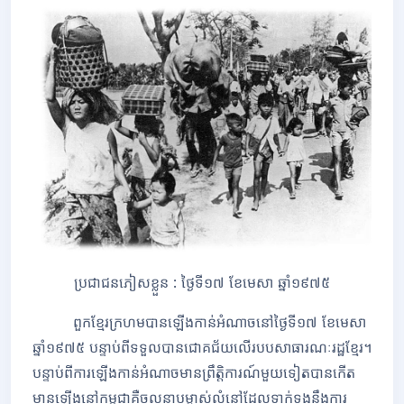
ប្រជាជនភៀសខ្លួន
:
ថ្ងៃទី១៧ ខែមេសា ឆ្នាំ១៩៧៥
ពួកខ្មែរក្រហមបានឡើងកាន់អំណាចនៅថ្ងៃទី១៧ ខែមេសា
ឆ្នាំ១៩៧៥ បន្ទាប់ពីទទួលបានជោគជ័យលើរបបសាធារណៈរដ្ឋខ្មែរ។
បន្ទាប់ពីការឡើងកាន់អំណាចមានព្រឹត្តិការណ៍មួយទៀតបានកើត
មានឡើងនៅកម្ពុជាគឺចលនាបម្លាស់លំនៅដែលទាក់ទងនឹងការ