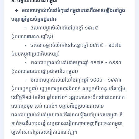
១. បម្លាស់លំនៅនៅកម្ពុជា
+ ចលនាបម្លាស់លំនៅធំៗនៅកម្ពុជាបានកើតមានឡើងនៅក្នុង
បណ្តាឆ្នាំមួយចំនួនដូចជា៖
-
ចលនាបម្លាស់លំនៅនៅមុនឆ្នាំ ១៩៧៥
(របបសាធារណៈរដ្ឋខ្មែរ)
-
ចលនាបម្លាស់លំនៅនៅចន្លោះឆ្នាំ ១៩៧៥ - ១៩៧៩
(របបកម្ពុជាប្រជាធិបតេយ្យ)
-
ចលនាបម្លាស់លំនៅនៅចន្លោះឆ្នាំ ១៩៧៩ - ១៩៩០
(របបសាធារណៈរដ្ឋប្រជាមានិតកម្ពុជា)
-
ចលនាបម្លាស់លំនៅនៅចន្លោះឆ្នាំ ១៩៩១ - ១៩៩៣
(របបរដ្ឋកម្ពុជា)
រដ្ឋប្រហារប្រហារទំលាក់ សម្តេចសីហនុ កើតឡើង
នៅថ្ងៃទី១៨ ខែមីនា ឆ្នាំ១៩៧០។ រដ្ឋប្រហារនេះដឹកនាំដោយលោក
សេនាប្រមុខ លន់ ណល់។ បន្ទាប់ពីរដ្ឋប្រហារនេះមាន
ចលនាបម្លាស់លំនៅមួយបានកើតមានឡើងនៅប្រទេសកម្ពុជា គឺ
ទាក់ទងនឹងការជន្លៀសប្រជាជនវៀតណាមចេញពីប្រទេសកម្ពុជា
ឲ្យទៅរស់នៅប្រទេសវៀតណាម
វិញ។