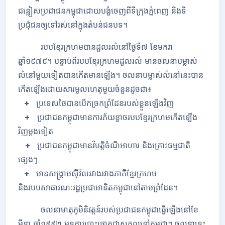
ជន្លៀសប្រជាជនកម្ពុជាដោយបង្ខំចេញពីទីក្រុងភ្នំពេញ និងទី
ប្រជុំជនឲ្យទៅរស់នៅក្នុងតំបន់ជនបទ។
របបខ្មែរក្រហមបានដួលរលំនៅថ្ងៃទី៧ ខែមករា
ឆ្នាំ១៩៧៩។ បន្ទាប់ពីរបបខ្មែរក្រហមដួលរលំ
មានចលនាបម្លាស់
លំនៅមួយទៀតបានកើតមានឡើង។ ចលនាបម្លាស់លំនៅនេះបាន
កើតឡើងដោយសារមូលហេតុមួយចំនួនដូចជា៖
+
ប្រទេសថៃបានបើកច្រកព្រំដែនរបស់ខ្លួនឡើងវិញ
+
ប្រជាជនកម្ពុជាមានការភ័យខ្លាចរបបខ្មែរក្រហមកើតឡើង
វិញម្តងទៀត
+
ប្រជាជនកម្ពុជាមានវិបត្តិចំណីអាហារ និងគ្រោះធម្មជាតិ
ផ្សេងៗ
+
មានសង្រ្គាមស៊ីវិលរវាងរវាងភាគីខ្មែរក្រហម
និងរបបសាធារណៈរដ្ឋប្រជាមានិតកម្ពុជានៅតាមព្រំដែន។
ចលនាមាតុភូមិនិវត្តន៍របស់ប្រជាជនកម្ពុជាធ្វើឡើងនៅខែ
មីនា ឆ្នាំ១៩៩២ មុនការបោះឆ្នោតជាសកលនៅកម្ពុជា។ ចលនានេះ