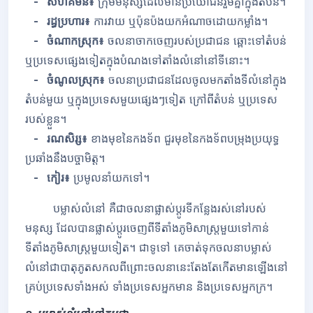
- សហគមន៍៖
ក្រុមមនុស្សដែលមានប្រយោជន៍រួមគ្នាក្នុងតំបន់។
- រដ្ធប្រហារ៖
ការវាយ ឬប៉ុនប៉ងយកអំណាចដោយកម្លាំង។
- ចំណាកស្រុក៖
ចលនាចាកចេញរបស់ប្រជាជន ឆ្ពោះទៅតំបន់
ឬប្រទេសផ្សេងទៀតក្នុងបំណងទៅតាំងលំនៅនៅទីនោះ។
- ចំណូលស្រុក៖
ចលនាប្រជាជនដែលចូលមកតាំងទីលំនៅក្នុង
តំបន់មួយ ឬក្នុងប្រទេសមួយផ្សេងៗទៀត​ ក្រៅពីតំបន់ ឬប្រទេស
របស់ខ្លួន។
- រណសិរ្ស៖
ខាងមុខនៃកងទ័ព ជួរមុខនៃកងទ័ពបម្រុងប្រយុទ្ធ
ប្រឆាំងនឹងបច្ចាមិត្ត។​
- កៀរ៖
ប្រមូលនាំយកទៅ។
បម្លាស់លំនៅ គឺជាចលនាផ្លាស់ប្តូរទីកន្លែងរស់នៅរបស់
មនុស្ស ដែលបានផ្លាស់ប្តូរចេញពីទីតាំងភូមិសាស្រ្តមួយទៅកាន់
ទីតាំងភូមិសាស្រ្តមួយទៀត។ ជាទូទៅ គេចាត់ទុកចលនាបម្លាស់
លំនៅជាបាតុភូតសកលពីព្រោះចលនានេះតែងតែកើតមានឡើងនៅ
គ្រប់ប្រទេសទាំងអស់ ទាំងប្រទេសអ្នកមាន និងប្រទេសអ្នកក្រ។