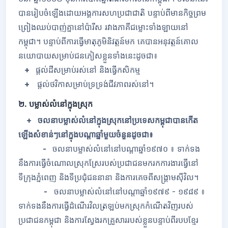
បានរៀបចំឡើងដោយអង្គការសហប្រជាជាតិ បន្ទាប់ពីមានកិច្ចព្រម
ព្រៀងឈប់បាញ់គ្នានៅប៉ារីស រវាងភាគីជម្លោះទាំងឡាយនៅ
កម្ពុជា។ បន្ទាប់ពីការធ្វើមាតុភូមិនិវត្តន៍មក គេបានអនុវត្តន៍គោល
នយោបាយសម្រាប់ជនភៀសខ្លួនទាំងនេះដូចជា៖
+
ផ្តល់ដីសម្រាប់រស់នៅ និងធ្វើកសិកម្ម
+
ផ្តល់ថវិកាសម្រាប់ទ្រទ្រង់ជីវភាពរស់នៅ។
២. បម្លាស់លំនៅក្នុងស្រុក
+ ចលនាបម្លាស់លំនៅក្នុងស្រុកនៅប្រទេសកម្ពុជាបានកើត
ឡើងសំខាន់ៗនៅក្នុងបណ្តាឆ្នាំមួយចំនួនដូចជា៖
-
ចលនាបម្លាស់លំនៅនៅបណ្តាឆ្នាំ១៩៧០ ៖ ទាក់ទង
នឹងការធ្វើចំណោលស្រុកស្រែរបស់ប្រជាជនមករកការងារធ្វើនៅ
ទីក្រុងភ្នំពេញ និងទីប្រជុំជននានា និងការគេចពីសង្រ្គាមស៊ីវិល។
-
ចលនាបម្លាស់លំនៅនៅបណ្តាឆ្នាំ១៩៧៩ - ១៩៨៩ ៖
ទាក់ទងនឹងការធ្វើដំណើរវិលត្រឡប់មកស្រុកកំណើតវិញរបស់
ប្រជាជនកម្ពុជា និងការស្វែងរកគ្រួសាររបស់ខ្លួនបន្ទាប់ពីរបបខ្មែរ