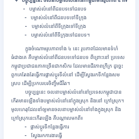
+ បច្ចុប្បន្ននេះ ចលនាបម្លាស់លំនៅនៅកម្ពុជាមានរូបភាព ៤ គឺ៖
-
បម្លាស់លំនៅពីជនបទទៅជនបទ
-
បម្លាស់លំនៅពីជនបទទៅទីក្រុង
-
បម្លាស់លំនៅពីទីក្រុងទៅទីក្រុង
-
បម្លាស់លំនៅពីទីក្រុងទៅជនបទ។
ក្នុងចំណោមរូបភាពទាំង ៤ នេះ រូបភាពដែលមានទំហំ
ធំជាងគេ គឺបម្លាស់លំនៅពីជនបទទៅជនបទ ពីព្រោះនៅ ប្រទេស
កម្ពុជាប្រជាជនភាគច្រើនជាកសិករ ដែលមានជីវភាពក្រីក្រ ដូច្នេះ
ពួកគេតែងតែធ្វើការផ្លាស់ប្តូរទីលំនៅ ដើម្បីស្វែងរកទីកន្លែងសម
ស្រប ដើម្បីប្រកបរបរចិញ្ចឹមជីវិត។
បច្ចុប្បន្ននេះ ចលនាបម្លាស់លំនៅនៅប្រទេសកម្ពុជាបាន
កើតមានឡើងទាំងបម្លាស់លំនៅនៅក្នុងស្រុក និងនៅ ក្រៅស្រុក។
មូលហេតុដែលនាំឲ្យមានចលនាបម្លាស់លំនៅទាំងក្នុងស្រុក និង
ក្រៅស្រុកនេះកើតឡើង គឺបណ្តាលមកពី៖
-
ផ្លាស់ប្តូរទីកន្លែងធ្វើការ
-
ស្វែងរកការងារធ្វើ