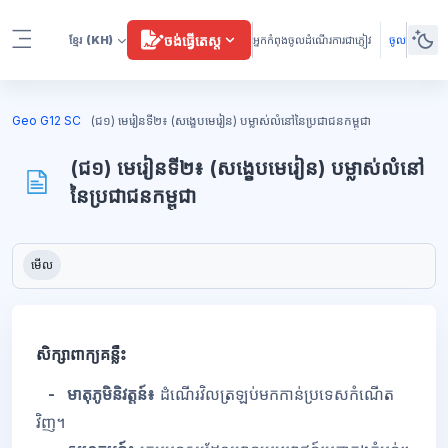
រំលងទៅកាន់មាតិកាមេ
ចង់ធ្វើតេស្ត
ខ្មែរ
(KH)
អ្នកកំពុងចូលដំណើរការជាភ្ញៀវ
ចូល
Side panel
ប្លុក
Geo G12 SC
(ជ១) មេរៀនទី២៖ (សង្ខេបមេរៀន) បម្លាស់លំនៅនៃប្រជាជនកម្ពុជា
(ជ១) មេរៀនទី២៖ (សង្ខេបមេរៀន) បម្លាស់លំនៅ
នៃប្រជាជនកម្ពុជា
ប្លុក
តម្រូវការសម្រាប់ការបញ្ចប់
មើល
សិក្សាពាក្យគន្លឹះ
- មាតុភូមិនិវត្តន៍៖
ដំណើរវិលត្រឡប់មកកាន់ប្រទេសកំណើត
វិញ។