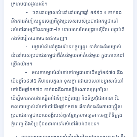
ក្រហមបានដួលរលំ។
-
ចលនាបម្លាស់លំនៅនៅបណ្តាឆ្នាំ ១៩៩០ ៖ ទាក់ទង
នឹងការរត់ភៀសខ្លួនចេញពីក្នុងប្រទេសរបស់ប្រជាជនកម្ពុជាទៅ
រស់នៅតាមព្រំដែនកម្ពុជា-ថៃ ដោយសារតែសង្រ្គាមស៊ីវិល បន្ទាប់ពី
កងទ័ពវៀតណាមបានដកចេញ។
-
បម្លាស់លំនៅក្នុងបរិបទបច្ចុប្បន្ន៖ ទាក់ទងនឹងបម្លាស់
លំនៅរបស់ប្រជាជនកម្ពុជាពីតំបន់មួយទៅតំបន់មួយ ក្នុងគោលដៅ
ច្រើនយ៉ាង។
-
ចលនាបម្លាស់លំនៅនៅកម្ពុជានៅដើមឆ្នាំ១៩៧០ និង
ដើមឆ្នាំ១៩៧៥ គឺមានលក្ខណៈខុសគ្នា ដោយចលនាបម្លាស់លំនៅ
នៅដើមឆ្នាំ១៩៧០ ទាក់ទងនឹងការធ្វើចំណោលស្រុកស្រែ
ដើម្បីមករកការងារធ្វើនៅឯទីក្រុងភ្នំពេញ និងទីប្រជុំជននានា រីឯ
ចលនាបម្លាស់លំនៅនៅដើមឆ្នាំ១៩៧៥ គឺទាក់ទងនឹងការជន្លៀស
ប្រជាជនកម្ពុជាដោយបង្ខំរបស់ពួកខ្មែរក្រហមឲ្យចាកចេញពីទីក្រុង
ភ្នំពេញ និងទីប្រជុំជននានាទៅរស់នៅតំបន់ជនបទ។