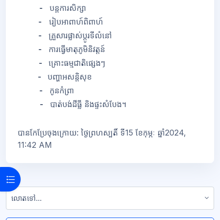
-
បន្តការសិក្សា
-
រៀបអាពាហ៍ពិពាហ៍
-
គ្រួសារផ្លាស់ប្តូរទីលំនៅ
-
ការធ្វើមាតុភូមិនិវត្តន៍
-
គ្រោះធម្មជាតិផ្សេងៗ
-
បញ្ហាអសន្តិសុខ
-
កូនកំព្រា
-
បាត់បង់ដីធ្លី និងផ្ទះសំបែង។
បានកែប្រែចុងក្រោយ: ថ្ងៃព្រហស្បតិ៍ ទី15 ខែកុម្ភៈ ឆ្នាំ2024,
11:42 AM
Open course index
លោតទៅ...