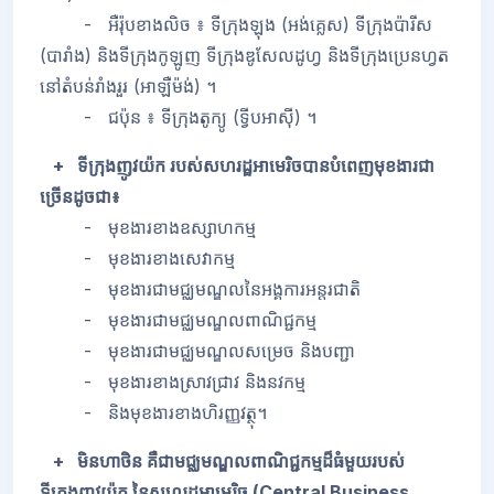
- អឺរ៉ុបខាងលិច ៖ ទីក្រុងឡុង (អង់គ្លេស) ទីក្រុងប៉ារីស
(បារាំង) និងទីក្រុងកូឡូញ ទីក្រុងឌូសែលដូហ្វ និងទីក្រុងប្រេនហ្វត
នៅតំបន់រាំងរួរ (អាឡឺម៉ង់) ។
- ជប៉ុន ៖ ទីក្រុងតូក្យូ (ទ្វីបអាស៊ី) ។
+ ទីក្រុងញូវយ៉ក របស់សហរដ្ឋអាមេរិចបានបំពេញមុខងារជា
ច្រើនដូចជា៖
- មុខងារខាងឧស្សាហកម្ម
- មុខងារខាងសេវាកម្ម
- មុខងារជាមជ្ឈមណ្ឌលនៃអង្គការអន្តរជាតិ
- មុខងារជាមជ្ឈមណ្ឌលពាណិជ្ជកម្ម
- មុខងារជាមជ្ឈមណ្ឌលសម្រេច និងបញ្ជា
- មុខងារខាងស្រាវជ្រាវ និងនវកម្ម
- និងមុខងារខាងហិរញ្ញវត្ថុ។
+ មិនហាថិន គឺជាមជ្ឈមណ្ឌលពាណិជ្ជកម្មដ៏ធំមួយរបស់
ទីក្រុងញូវយ៉ក នៃសហរដ្ឋអាមេរិច (Central Business