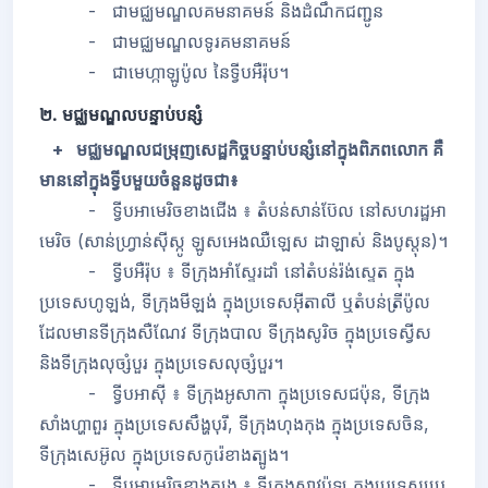
- ជាមជ្ឈមណ្ឌលគមនាគមន៍ និងដំណឹកជញ្ជូន
- ជាមជ្ឈមណ្ឌលទូរគមនាគមន៍
- ជាមេហ្កាឡូប៉ូល នៃទ្វីបអឺរ៉ុប។
២. មជ្ឈមណ្ឌលបន្ទាប់បន្សំ
+ មជ្ឈមណ្ឌលជម្រុញសេដ្ឋកិច្ចបន្ទាប់បន្សំនៅក្នុងពិភពលោក គឺ
មាននៅក្នុងទ្វីបមួយចំនួនដូចជា៖
- ទ្វីបអាមេរិចខាងជើង ៖ តំបន់សាន់ប៊ែល នៅសហរដ្ឋអា
មេរិច (សាន់ហ្វ្រាន់ស៊ីស្កូ ឡូសអេងឈឺឡេស ដាឡាស់ និងបូស្តុន)។
- ទ្វីបអឺរ៉ុប ៖ ទីក្រុងអាំស្ទែរដាំ នៅតំបន់រ៉ង់ស្ទេត ក្នុង
ប្រទេសហូឡង់, ទីក្រុងមីឡង់ ក្នុងប្រទេសអ៊ីតាលី ឬតំបន់ត្រីប៉ូល
ដែលមានទីក្រុងសឺណែវ ទីក្រុងបាល ទីក្រុងសូរិច ក្នុងប្រទេស្វីស
និងទីក្រុងលុច្សំបួរ ក្នុងប្រទេសលុច្សំបួរ។
- ទ្វីបអាស៊ី ៖ ទីក្រុងអូសាកា ក្នុងប្រទេសជប៉ុន, ទីក្រុង
សាំងហ្ហាពួរ ក្នុងប្រទេសសឹង្ហបុរី, ទីក្រុងហុងកុង ក្នុងប្រទេសចិន,
ទីក្រុងសេអ៊ូល ក្នុងប្រទេសកូរ៉េខាងត្បូង។
- ទ្វីបអាមេរិចខាងត្បូង ៖ ទីក្រុងសាវប៉ូឡូ ក្នុងប្រទេសប្រេ