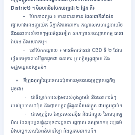
District) ។ មិនហាថិនចែកចេញជា ២ ផ្នែក គឺ៖
- ប៉ែកខាងត្បូង ៖ មានដោនថោន ដែលជាទីតាំងនៃ
ផ្សារហាងឆេងញូវយ៉ក ទីភ្នាក់ងារធនាគារ កណ្តាលសហរដ្ឋអាមេរិច
និងធនាគារសំខាន់ៗមួយចំនួនទៀត សហគ្រាសឧស្សាហកម្ម ធានា
រ៉ាប់រង និងសេវាកម្ម។
- នៅប៉ែកកណ្តាល ៖ មានមីតថោនជា CBD ទី ២ ដែល
ធ្វើសកម្មភាពលើផ្នែកដូចជា ធនាគារ ប្រពន្ធ័ផ្សព្វផ្សាយ និង
មជ្ឈមណ្ឌលវប្បធម៌។
+ ទីក្រុងតូក្យូនៃប្រទេសជប៉ុនមានមុខងារជម្រុញសេដ្ឋកិច្ច
ដូចជា៖
- ជាទីស្នាក់ការសង្គមរបស់កុងក្លូមេរ៉ា និងធនាគារធំៗ
របស់ប្រទេសជប៉ុន និងបានបន្តពង្រីតួនាទីរបស់ខ្លួន ជាបន្តបន្ទាប់។
- ជាមេត្រូប៉ូល នៃប្រទេសជប៉ុន និងជាស្នូល នៃមេហ្កាឡូ
ប៉ូល ដែលប្រមូលផ្តុំនូវមុខងារដូចជា រដ្ឋបាល ឧស្សាហកម្ម វប្បធម៌
និងបច្ចេកទេសនៃពត៌មានវិទ្យា និងទូរគមនាគមន៍។