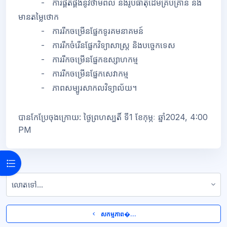
- ការផ្គត់ផ្គង់នូវថាមពល និងរូបធាតុដើមគ្រប់គ្រាន់ និង
មានតម្លៃថោក
- ការរីកចម្រើនផ្នែកទូរគមនាគមន៍
- ការរីកចំរើនផ្នែកវិទ្យាសាស្រ្ត និងបច្ចេកទេស
- ការរីកចម្រើនផ្នែកឧស្សាហកម្ម
- ការរីកចម្រើនផ្នែកសេវាកម្ម
- ភាពសម្បូរសាកលវិទ្យាល័យ។
បានកែប្រែចុងក្រោយ: ថ្ងៃព្រហស្បតិ៍ ទី1 ខែកុម្ភៈ ឆ្នាំ2024, 4:00
PM
Open course index
លោតទៅ...
  សកម្មភាព�... 