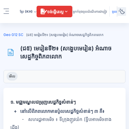
រំលងទៅកាន់មាតិកាមេ
ចង់ធ្វើតេស្ត
ខ្មែរ
(KH)
អ្នកកំពុងចូលដំណើរការជាភ្ញៀវ
ចូល
Side panel
ប្លុក
Geo G12 SC
(ជ៥) មេរៀនទី២៖ (សង្ខេបមេរៀន) អំណាចសេដ្ឋកិច្ចពិភពលោក
(ជ៥) មេរៀនទី២៖ (សង្ខេបមេរៀន) អំណាច
សេដ្ឋកិច្ចពិភពលោក
ប្លុក
តម្រូវការសម្រាប់ការបញ្ចប់
មើល
១. មជ្ឈមណ្ឌលជម្រុញសេដ្ឋកិច្ខសំខាន់ៗ
+ នៅលើពិភពលោកមានប៉ូលសេដ្ឋកិច្ចសំខាន់ៗ ៣ គឺ៖
- សហរដ្ឋអាមេរិច ៖ ទីក្រុងញូវយ៉ក (ទ្វីបអាមេរិចខាង
ជើង)