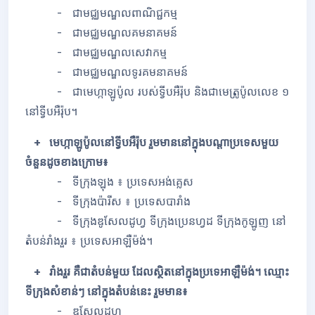
- ជាមជ្ឈមណ្ឌលពាណិជ្ជកម្ម
- ជាមជ្ឈមណ្ឌលគមនាគមន៍
- ជាមជ្ឈមណ្ឌលសេវាកម្ម
- ជាមជ្ឈមណ្ឌលទូរគមនាគមន៍
- ជាមេហ្កាឡូប៉ូល របស់ទ្វីបអឺរ៉ុប និងជាមេត្រូប៉ូលលេខ ១
នៅទ្វីបអឺរ៉ុប។
+ មេហ្កាឡូប៉ូលនៅទ្វីបអឺរ៉ុប រួមមាននៅក្នុងបណ្តាប្រទេសមួយ
ចំនួនដូចខាងក្រោម៖
- ទីក្រុងឡុង ៖ ប្រទេសអង់គ្លេស
- ទីក្រុងប៉ារីស ៖ ប្រទេសបារាំង
- ទីក្រុងឌូសែលដូហ្វ ទីក្រុងប្រេនហ្វដ ទីក្រុងកូឡូញ នៅ
តំបន់រាំងរួរ ៖ ប្រទេសអាឡឺម៉ង់។
+ រាំងរួរ គឺជាតំបន់មួយ ដែលស្ថិតនៅក្នុងប្រទេអាឡឺម៉ង់។ ឈ្មោះ
ទីក្រុងសំខាន់ៗ នៅក្នុងតំបន់នេះ រួមមាន៖
- ឌូសែលដូហ្វ