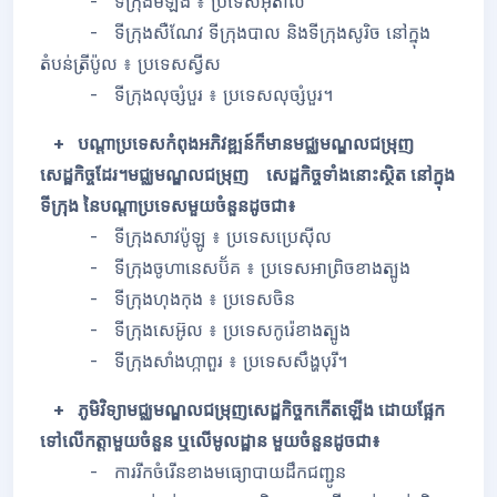
- ទីក្រុងមីឡង់ ៖ ប្រទេសអ៊ីតាលី
- ទីក្រុងសឺណែវ ទីក្រុងបាល និងទីក្រុងសូរិច នៅក្នុង
តំបន់ត្រីប៉ូល ៖ ប្រទេសស្វីស
- ទីក្រុងលុច្សំបួរ ៖ ប្រទេសលុច្សំបួរ។
+ បណ្តាប្រទេសកំពុងអភិវឌ្ឍន៍ក៏មានមជ្ឈមណ្ឌលជម្រុញ
សេដ្ឋកិច្ចដែរ។មជ្ឈមណ្ឌលជម្រុញ សេដ្ឋកិច្ចទាំងនោះស្ថិត នៅក្នុង
ទីក្រុង នៃបណ្តាប្រទេសមួយចំនួនដូចជា៖
- ទីក្រុងសាវប៉ូឡូ ៖ ប្រទេសប្រេស៊ីល
- ទីក្រុងចូហានេសប៊័គ ៖ ប្រទេសអាព្រិចខាងត្បូង
- ទីក្រុងហុងកុង ៖ ប្រទេសចិន
- ទីក្រុងសេអ៊ូល ៖ ប្រទេសកូរ៉េខាងត្បូង
- ទីក្រុងសាំងហ្កាពួរ ៖ ប្រទេសសឹង្ហបុរី។
+ ភូមិវិទ្យាមជ្ឈមណ្ឌលជម្រុញសេដ្ឋកិច្ចកកើតឡើង ដោយផ្អែក
ទៅលើកត្តាមួយចំនួន ឬលើមូលដ្ឋាន មួយចំនួនដូចជា៖
- ការរីកចំរើនខាងមធ្យោបាយដឹកជញ្ជូន