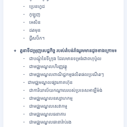
- ប្រេនហ្វដ
- កូឡូញ
- អេសិន
- ដតមុន
- ដ្វីសប៊័ក។
+ តួនាទីជម្រុញសេដ្ឋកិច្ច របស់តំបន់រាំងរួរមមានដូចខាងក្រោម៖
- ជាបណ្តុំនៃទីក្រុង ដែលមានទម្រង់ជាពហុប៉ូល
- ជាមជ្ឈមណ្ឌលហិរញ្ញវត្ថុ
- ជាមជ្ឈមណ្ឌលពាណិជ្ជកម្មផលិតផលប្រណីតៗ
- ជាមជ្ឈមណ្ឌលផ្សារភាគហ៊ុន
- ជាការិយាល័យកណ្តាលរបស់ប្រទេសអាឡឺម៉ង់
- ជាមជ្ឈមណ្ឌលឧស្សាហកម្ម
- ជាមជ្ឈមណ្ឌលសេវាកម្ម
- ជាមជ្ឈមណ្ឌលធនាគារ
- ជាមជ្ឈមណ្ឌលធានារ៉ាប់រង