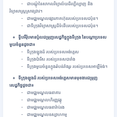
- ជាបណ្តុំនៃសាកលវិទ្យាល័យដ៏ល្បីល្បាញ និង
វិទ្យាសាស្រ្តស្រាវជ្រាវ។
- ជាមជ្ឈមណ្ឌលផ្សារភាគហ៊ុនរបស់ប្រទេសជប៉ុន។
- ជាទីក្រុងវិទ្យាសាស្រ្តដ៏ទំនើបរបស់ប្រទេសជប៉ុន។
+ ទ្វីបអឺរ៉ុបមានប៉ូលជម្រុញសេដ្ឋកិច្ចក្នុងទីក្រុង នៃបណ្តាប្រទេស
មួយចំនួនដូចជា៖
- ទីក្រុងឡុងដ៍ របស់ប្រទេសអង់គ្លេស
- ទីក្រុងប៉ារីស របស់ប្រទេសបារាំង
- ទីក្រុងមួយចំនួនក្នុងតំបន់រាំងរួរ របស់ប្រទេសអាឡឺម៉ង់។
+ ទីក្រុងឡុងដ៍ របស់ប្រទេសអង់គ្លេសមានមុខងារជម្រុញ
សេដ្ឋកិច្ចដូចជា៖
- ជាមជ្ឈមណ្ឌលធនាគារ
- ជាមជ្ឈមណ្ដលហិរញ្ញវត្ថុ
- ជាមជ្ឈមណ្ឌលធនារ៉ាប់រង
- ជាមជ្ឈមណ្ឌលឧស្សាហកម្ម