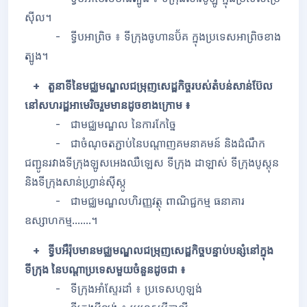
ស៊ីល។
- ទ្វីបអាព្រិច ៖ ទីក្រុងចូហានប៊័គ ក្នុងប្រទេសអាព្រិចខាង
ត្បូង។
+ តួនាទីនៃមជ្ឈមណ្ឌលជម្រុញសេដ្ឋកិច្ចរបស់តំបន់សាន់ប៊ែល
នៅសហរដ្ឋអាមេរិចរួមមានដូចខាងក្រោម ៖
- ជាមជ្ឈមណ្ឌល នៃការកែច្នៃ
- ជាចំណុចតភ្ជាប់នៃបណ្តាញគមនាគមន៍ និងដំណឹក
ជញ្ជូនរវាងទីក្រុងឡូសអេងឈឺឡេស ទីក្រុង ដាឡាស់ ទីក្រុងបូស្តុន
និងទីក្រុងសាន់ហ្រ្វាន់ស៊ីស្កូ
- ជាមជ្ឈមណ្ឌលហិរញ្ញវត្ថុ ពាណិជ្ជកម្ម ធនាគារ
ឧស្សាហកម្ម.......។
+ ទ្វីបអឺរ៉ុបមានមជ្ឈមណ្ឌលជម្រុញសេដ្ឋកិច្ចបន្ទាប់បន្សំនៅក្នុង
ទីក្រុង នៃបណ្តាប្រទេសមួយចំនួនដូចជា ៖
- ទីក្រុងអាំស្ទែរដាំ ៖ ប្រទេសហូឡង់