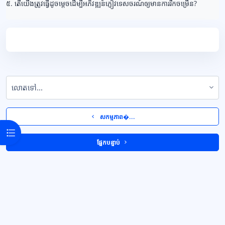
៥. តើយើងត្រូវធ្វើដូចម្តេចដើម្បីអភិវឌ្ឍន៍ភ្ញៀវទេសចរណ៍ឲ្យមានការរីកចម្រើន?
លោតទៅ...
  សកម្មភាព�... 
Open course index
 ផ្នែកបន្ទាប់ 
ប្លុក