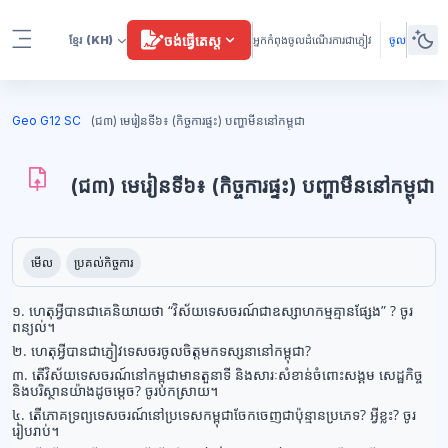
រំលងទៅកាន់មាតិកាមេ
ចង់ធ្វើតេស្ត
ខ្មែរ
(KH)
អ្នកកំពុងចូលដំណើរការជាភ្ញៀវ
ចូល
Side panel
ប្លុក
Geo G12 SC
(ជ៣) មេរៀនទី៦៖ (កិច្ចការផ្ទះ) បញ្ហាមីននៅកម្ពុជា
(ជ៣) មេរៀនទី៦៖ (កិច្ចការផ្ទះ) បញ្ហាមីននៅកម្ពុជា
ប្លុក
តម្រូវការសម្រាប់ការបញ្ចប់
មើល
ប្រគល់កិច្ចការ
១. ហេតុអ្វីបានជាគេនិយាយថា
“
វិស័យទេសចរណ៍ជាឧស្សាហកម្មគ្មានផ្សែង
”
? ចូរ
ពន្យល់។
២. ហេតុអ្វីបានជាភ្ញៀវទេសចរចូលចិត្តមកទស្សនានៅកម្ពុជា?
៣. តើវិស័យទេសចរណ៍នៅកម្ពុជាមានតួនាទី និងសារៈសំខាន់ចំពោះសង្គម សេដ្ឋកិច្ច
និងបរិស្ថានយ៉ាងដូចម្តេច? ចូរបកស្រាយ។
៤. តើភោគទ្រព្យទេសចរណ៍នៅប្រទេសកម្ពុជាចែកចេញជាប៉ុន្មានប្រភេទ? អ្វីខ្លះ? ចូរ
រៀបរាប់។