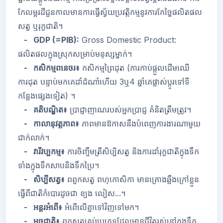
កែលម្អរដីជួនកាលមានការធ្វើស្វ័យប្រវត្តិកម្មនូវការកែច្នៃផលិតផល
សត្វ ឬរុក្ខជាតិ។
- GDP (=PIB):
Gross Domestic Product:
ផលិតផលក្នុងស្រុកសម្រាប់មនុស្សម្នាក់។
- កសិកម្មពនេចរ៖
កសិកម្មព្រៃដុត (ការកាប់ផ្តួលដើមឈើ
ការដុត បន្ទាប់មកគេដាំដំណាំហើយ
3
ឬ
4
ឆ្នាំគេផ្លាស់ប្តូរទៅទី
កន្លែងផ្សេងទៀត) ។
- គតិបណ្ឌិត៖
ប្រាជ្ញាញាណ​របស់អ្នកប្រាជ្ញ គំនិតត្រឹមត្រូវ។
- កាលានុវត្តភាព៖
ភាពមាន
ឱ
កាសនឹងបំពេញការងារណាមួយ
ជាក់លាក់។
- វារីវប្បកម្ម៖
ការចិញ្ចឹមត្រីសិប្បិសត្វ និងការដាំរុក្ខជាតិក្នុងទឹក
ទាំងក្នុងទឹកសាបនិងទឹកប្រៃ។
- សិប្បីសត្វ៖
ពពួកសត្វ ពហុកោសិកា មានគ្រោងឆ្អឹងក្រៅខ្លួន
ធ្វើពីជាតិកំបោរដូចជា ខ្យង លៀស...។
- អន្តរអំពើ៖
អំពើលើគ្នាទៅវិញទៅមក។
- មច្ឆជាតិ៖
ពួកសត្វគ្រប់ប្រភេទដែលមានជីវិតរស់នៅក្នុងទឹក