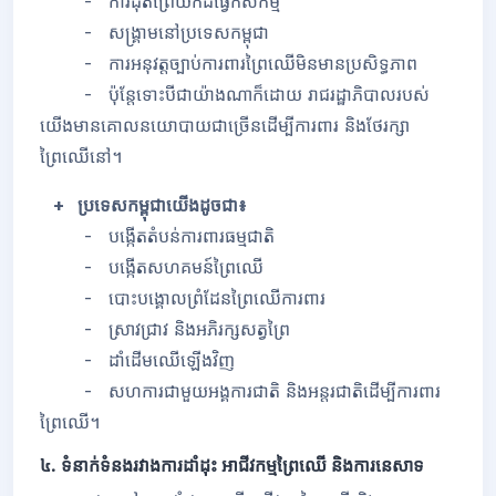
- ការដុតព្រៃយកដីធ្វើកសិកម្ម
- សង្រ្គាមនៅប្រទេសកម្ពុជា
- ការអនុវត្តច្បាប់ការពារព្រៃឈើមិនមានប្រសិទ្ធភាព
- ប៉ុន្តែទោះបីជាយ៉ាងណាក៏ដោយ រាជរដ្ឋាភិបាលរបស់
យើងមានគោលនយោបាយជាច្រើនដើម្បីការពារ និងថែរក្សា
ព្រៃឈើនៅ។
+ ប្រទេសកម្ពុជាយើងដូចជា៖
- បង្កើតតំបន់ការពារធម្មជាតិ
- បង្កើតសហគមន៍ព្រៃឈើ
- បោះបង្គោលព្រំដែនព្រៃឈើការពារ
- ស្រាវជ្រាវ និងអភិរក្សសត្វព្រៃ
- ដាំដើមឈើឡើងវិញ
- សហការជាមួយអង្គការជាតិ និងអន្តរជាតិដើម្បីការពារ
ព្រៃឈើ។
៤. ទំនាក់ទំនងរវាងការដាំដុះ អាជីវកម្មព្រៃឈើ និងការនេសាទ