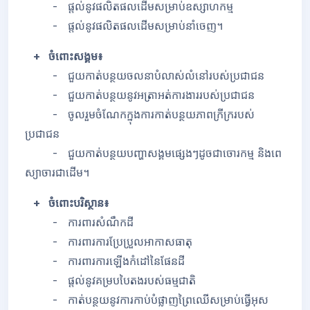
- ផ្តល់នូវផលិតផលដើមសម្រាប់ឧស្សាហកម្ម
- ផ្តល់នូវផលិតផលដើមសម្រាប់នាំចេញ។
+ ចំពោះសង្គម៖
- ជួយកាត់បន្ថយចលនាបំលាស់លំនៅរបស់ប្រជាជន
- ជួយកាត់បន្ថយនូវអត្រាអត់ការងាររបស់ប្រជាជន
- ចូលរួមចំណែកក្នុងការកាត់បន្ថយភាពក្រីក្ររបស់
ប្រជាជន
- ជួយកាត់បន្ថយបញ្ហាសង្គមផ្សេងៗដូចជាចោរកម្ម និងពេ
ស្យាចារជាដើម។
+ ចំពោះបរិស្ថាន៖
- ការពារសំណឹកដី
- ការពារការប្រែប្រួលអាកាសធាតុ
- ការពារការឡើងកំដៅនៃផែនដី
- ផ្តល់នូវគម្របបៃតងរបស់ធម្មជាតិ
- កាត់បន្ថយនូវការកាប់បំផ្លាញព្រៃឈើសម្រាប់ធ្វើអុស