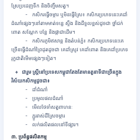
ស្រែប្រដេញទឹក និងចិញ្ចឹមសត្វ។
- កសិករធ្វើចម្ការ ឬមិនធ្វើស្រែ៖ កសិករប្រភេទនេះគេដាំ
ដំណាំផ្សេងៗនៅតាមមាត់ទន្លេ ស្ទឹង និងដីទួលខ្ពស់ដូចជា ថ្នាំជក់
ពោត សណ្តែក បន្លែ និងផ្កាជាដើម។
- កសិករភូមិឥសាន្ត និងតំបន់ភ្នំ៖ កសិករប្រភេទនេះគេ
ច្រើនធ្វើដំណាំព្រៃដុតដូចជា គេដាំស្រូវ គេដាំពោត និងគេដាំប្រភេទ
រុក្ខជាតិមើមផ្សេងៗទៀត។
+ ជារួម ស្ត្រីនៅប្រទេសកម្ពុជាតែងតែមានតួនាទីជាច្រើនក្នុង
វិស័យកសិកម្មដូចជា៖
- ដាំដំណាំ
- ប្រមូលផលដំណាំ
- មើលថែទាំសត្វពាហនៈ
- ភ្ជួររាស់ដីស្រែចម្ការ
- លក់ផលិតផលនៅទីផ្សារ។
៣. ប្រព័ន្ធផលិតកម្ម