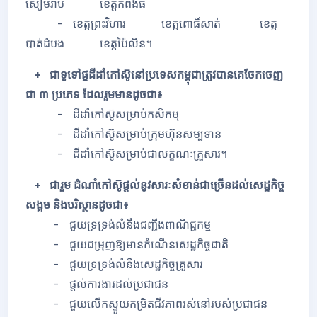
សៀមរាប ខេត្តកំពង់ធំ
- ខេត្តព្រះវិហារ ខេត្តពោធិ៍សាត់ ខេត្ត
បាត់ដំបង ខេត្តប៉ៃលិន។
+ ជាទូទៅផ្ទដីដាំកៅស៊ូនៅប្រទេសកម្ពុជាត្រូវបានគេចែកចេញ
ជា ៣ ប្រភេទ ដែលរួមមានដូចជា៖
- ដីដាំកៅស៊ូសម្រាប់កសិកម្ម
- ដីដាំកៅស៊ូសម្រាប់ក្រុមហ៊ុនសម្បទាន
- ដីដាំកៅស៊ូសម្រាប់ជាលក្ខណៈគ្រួសារ។
+ ជារួម ដំណាំកៅស៊ូផ្តល់នូវសារៈសំខាន់ជាច្រើនដល់សេដ្ឋកិច្ច
សង្គម និងបរិស្ថានដូចជា៖
- ជួយទ្រទ្រង់លំនឹងជញ្ជីងពាណិជ្ជកម្ម
- ជួយជម្រុញឱ្យមានកំណើនសេដ្ឋកិច្ចជាតិ
- ជួយទ្រទ្រង់លំនឹងសេដ្ឋកិច្ចគ្រួសារ
- ផ្តល់ការងារដល់ប្រជាជន
- ជួយលើកស្ទួយកម្រិតជីវភាពរស់នៅរបស់ប្រជាជន