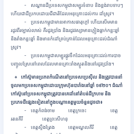
- សណ្ឋានដីប្រទេសកម្ពុជាសម្បូរទំនាប និងខ្ពង់រាបទាបៗ
ហើយជាដីប្រកបដោយជីជាតិដែលអនុគ្រោះដល់ការ ដាំស្រូវ។
- ប្រទេសកម្ពុជាមានអាកាសធាតុក្តៅ ហើយសើមមាន
រដូវពីរច្បាស់លាស់ គឺរដូវប្រាំង និងរដូវវស្សាមានភ្លៀងធ្លាក់កន្លះឆ្នាំ
និងរាំងកន្លះឆ្នាំ និងមានកំដៅគ្រប់គ្រាន់ដែលអនុគ្រោះដល់ដំណាំ
ស្រូវ។
- ប្រទេសកម្ពុជាសម្បូរផ្លូវទឹកដែលអនុគ្រោះដល់ការបាច
បញ្ចូលស្រែនៅពេលដែលមានគ្រោះរាំងស្ងួត​និងនៅរដូវប្រាំង។
+ កៅស៊ូមានប្រភពកំណើតនៅប្រទេសប្រេស៊ីល និងត្រូវបាននាំ
ចូលមកប្រទេសកម្ពុជាដោយក្រុមហ៊ុនបារាំងនៅឆ្នាំ ១៩២០។ ដំណាំ
កៅស៊ូនៅប្រទេសកម្ពុជាត្រូវបានគេដាំនៅតំបន់ដីក្រហម និង
ប្រភេទដីផ្សេងទៀតនៅក្នុងបណ្តាខេត្តមួយចំនួនដូចជា៖
- ខេត្តកំពង់ចាម ខេត្តក្រចេះ ខេត្ត
រតនគីរី ខេត្តព្រះសីហនុ
- ខេត្តស្ទឹងត្រែង ខេត្តមណ្ឌលគីរី ខេត្ត