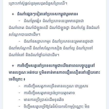
ព្រោះកៅស៊ូផ្តល់នូវអុសដុតជំនួសព្រៃឈើ។
+ ដំណាំផ្សេងៗទៀតនៅប្រទេសកម្ពុជារួមមាន៖
- ដំណាំរួមផ្សំ៖ ដំណាំប្រភេទនេះរួមមានដូចជា
ដំណាំពោត ដំណាំដំឡូងឈើ ដំណាំដំឡូងជ្វា ដំណាំបន្លែ និងដំណាំ
សណ្តែកបាយជាដើម។
- ដំណាំឧស្សាហកម្ម៖ ដំណាំប្រភេទនេះរួមមានដូចជា
ដំណាំសណ្តែកដី ដំណាំសណ្តែកសៀង ដំណាំល្ង ដំណាំក្រចៅ
ដំណាំអំពៅ និងដំណាំថ្នាំជក់ជាដើម។
+ ការចិញ្ចឹមសត្វនៅប្រទេសកម្ពុជាយើងនាពេលបច្ចុប្បន្ននៅ
មានលក្ខណៈអន់ថយ ឬមិនទាន់មានភាពជឿនលឿននៅឡើយនោះ
ទេពីព្រោះ ៖
- ការចិញ្ចឹមសត្វភាគច្រើនមានលក្ខណៈជាគ្រួសារ
- ការចិញ្ចឹមសត្វមានទ្រង់ទ្រាយតូចតាច
- មានការប្រើប្រាស់ដើមទុនតិច
- ចិញ្ចឹមសត្វបម្រើឱ្យតែវិស័យកសិកម្មប៉ុណ្ណោះ មិន