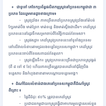
+ ជាទូទៅ គេចែកប្រព័ន្ធផលិតកម្មស្រូវនៅប្រទេសកម្ពុជាជា ៣
ប្រភេទ ដែលរួមមានដូចខាងក្រោម៖
- ស្រូវប្រាំង៖ ភាគច្រើនគេដាំប្រភេទស្រូវប្រាំងនៅតំបន់
ក្បែរមាត់បឹង មាត់ព្រែក មាត់ទន្លេ និងមាត់ស្ទឹងជាដើម។ គេដាំស្រូវ
ប្រភេទនេះនៅរដូវទឹកសម្រកចាប់ពីខែវិច្ឆិកាដល់ខែមេសា។
- ស្រូវវស្សា៖ គេដាំស្រូវប្រភេ
ទ
នេះនៅទូទាំងប្រទេស
នៅលើវាលទំនាបតាមជ្រលងទន្លេនៃប្រទេសកម្ពុជា។ គេដាំស្រូវ
ប្រភេទនេះចាប់ពីខែឧសភាដល់ខែតុលា។
- ស្រូវឡើងទឹក៖ ស្រូវប្រភេទនេះច្រើនជាប្រភេទស្រូវធ្ងន់
(ពី ៨ ទៅ ៩ ខែ) ហើយភាគច្រើនត្រូវបានគេដាំនៅជុំវិញបឹង
ទន្លេសាប និងកំហូងនានាតាមបណ្តោយទន្លេមេគង្គ។
+ ដំណាំដែលសំខាន់ជាងគេនៅប្រទេសកម្ពុជាគឺដំណាំស្រូវ
ពីព្រោះ ៖
- ផ្ទៃដីដំដុះ ៩០% ត្រូវបានគេដាំស្រូវ
- ប្រជាជនកម្ពុជាយកស្រូវធ្វើជាអាហារមូលដ្ឋានរបស់ខ្លួន