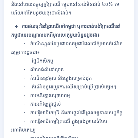
និងនៅពេលបច្ចុប្បន្នព្រៃឈើកម្ពុជានៅសល់មិនដល់ ៤០% ទេ
ហើយនៅតែបន្តថយចុះជាលំដាប់។
+ ការថយចុះនៃព្រៃឈើនៅកម្ពុជា ឬការបាត់បង់ព្រៃឈើនៅ
កម្ពុជានេះបណ្តាលមកពីមូលហេតុមួយចំនួនដូចជា៖
- កំណើនខ្ពស់នៃប្រជាជនកម្ពុជាដែលនាំឱ្យមានកំណើន
តម្រូវការដូចជា៖
-
ផ្ទៃដីកសិកម្ម
-
សំណង់លំនៅស្ថាន
-
កំណើននូវអុស និងធ្យូងសម្រាប់ដុត
-
កំណើននូវតម្រូវការឈើសម្រាប់ប្រើប្រាស់ផ្សេងៗ
- ការអភិវឌ្ឍឧស្សាហកម្ម
- ការអភិវឌ្ឍផ្លូវថ្នល់
- ការធ្វើអាជីវកម្មរ៉ែ និងការផ្តល់ដីព្រៃសម្បទានសេដ្ឋកិច្ច
- ការធ្វើអាជីវកម្មព្រៃឈើ ក្នុងទ្រង់ទ្រាយធំបែប
អនាធិបតេយ្យ