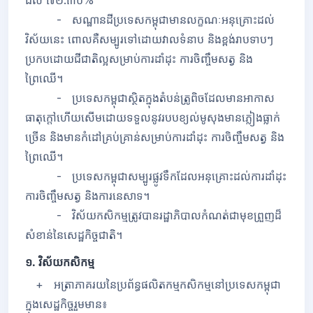
ដល់ ៧២.៣០%
- សណ្ឋានដីប្រទេសកម្ពុជាមានលក្ខណៈអនុគ្រោះដល់
វិស័យនេះ ពោលគឺសម្បូរទៅដោយវាលទំនាប និងខ្ពង់រាបទាបៗ
ប្រកបដោយជីជាតិល្អសម្រាប់ការដាំដុះ ការចិញ្ចឹមសត្វ និង
ព្រៃឈើ។
- ប្រទេសកម្ពុជាស្ថិតក្នុងតំបន់ត្រូពិចដែលមានអាកាស
ធាតុក្តៅហើយសើមដោយទទួលនូវរបបខ្យល់មូសុងមានភ្លៀងធ្លាក់
ច្រើន និងមានកំដៅគ្រប់គ្រាន់សម្រាប់ការដាំដុះ ការចិញ្ចឹមសត្វ និង
ព្រៃឈើ។
- ប្រទេសកម្ពុជាសម្បូរផ្លូវទឹកដែលអនុគ្រោះដល់ការដាំដុះ
ការចិញ្ចឹមសត្វ និងការនេសាទ។
- វិស័យកសិកម្មត្រូវបានរដ្ឋាភិបាលកំណត់ជាមុខព្រួញដ៏
សំខាន់នៃសេដ្ឋកិច្ចជាតិ។
១. វិស័យកសិកម្ម
+ អត្រាភាគរយនៃប្រព័ន្ធផលិតកម្មកសិកម្មនៅប្រទេសកម្ពុជា
ក្នុងសេដ្ឋកិច្ចរួមមាន៖