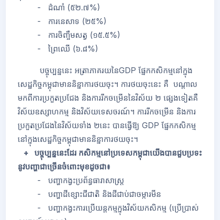
- ដំណាំ (៥២.៧%)
- ការនេសាទ (២៥%)
- ការចិញ្ចឹមសត្វ (១៥.៥%)
- ព្រៃឈើ (៦.៨%)
បច្ចុប្បន្ននេះ អត្រាភាគរយនៃ
GDP
ផ្នែកកសិកម្មនៅក្នុង
សេដ្ឋកិច្ចកម្ពុជាមាននិន្នាការថយចុះ។ ការថយចុះនេះ គឺ បណ្តាល
មកពីការប្រកួតប្រជែង និងការរីកចម្រើននៃវិស័យ ២ ផ្សេងទៀតគឺ
វិស័យឧស្សាហកម្ម និងវិស័យទេសចរណ៍។ ការរីកចម្រើន និងការ
ប្រកួតប្រជែងនៃវិស័យទាំង ២នេះ បានធ្វើឱ្យ
GDP
ផ្នែកកសិកម្ម
នៅក្នុងសេដ្ឋកិច្ចកម្ពុជាមាននិន្នាការថយចុះ។
+ បច្ចុប្បន្ននេះដែរ កសិកម្មនៅប្រទេសកម្ពុជាយើងបានជួបប្រទះ
នូវបញ្ហាជាច្រើនចំពោះមុខដូចជា៖
- បញ្ហាកង្វះប្រព័ន្ធធារាសាស្រ្ត
- បញ្ហាដីខ្សោះជីជាតិ និងដីជាប់ជាចម្ការមីន
- បញ្ហាកង្វះការប្រើយន្តកម្មក្នុងវិស័យកសិកម្ម (ប្រើប្រាស់