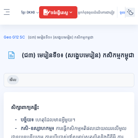
រំលងទៅកាន់មាតិកាមេ
ចង់ធ្វើតេស្ត
ខ្មែរ
(KH)
អ្នកកំពុងចូលដំណើរការជាភ្ញៀវ
ចូល
Side panel
ប្លុក
Geo G12 SC
(ជ៣) មេរៀនទី១៖ (សង្ខេបមេរៀន) កសិកម្មកម្ពុជា
(ជ៣) មេរៀនទី១៖ (សង្ខេបមេរៀន) កសិកម្មកម្ពុជា
ប្លុក
តម្រូវការសម្រាប់ការបញ្ចប់
មើល
សិក្សាពាក្យគន្លឹះ
- បច្ច័យ៖
ហេតុដែលមានអ្វីមួយ។
- កសិ
-
ឧស្សាហកម្ម៖
ការធ្វើកសិកម្មអតិផលដោយឈរលើមូល
ដ្
នយន្តូបនីយកម្ម ការប្រើប្រាស់ថ្នាំសម្លាប់សត្វល្អិតនិងជីគីមី ការ