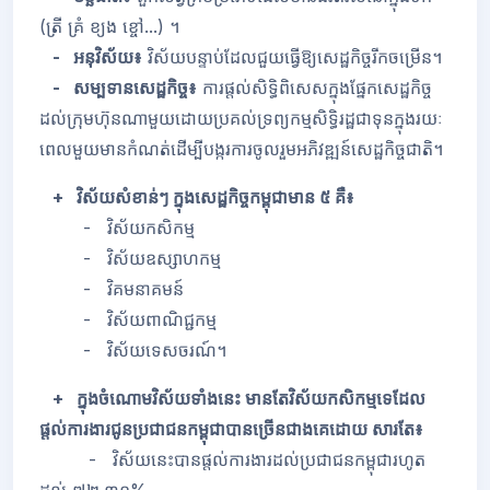
(ត្រី គ្រំ ខ្យង ខ្ចៅ...) ។
- អនុវិស័យ៖
វិស័យបន្ទាប់ដែលជួយធ្វើឱ្យសេដ្ឋកិច្ចរីកចម្រើន។
- សម្បទានសេដ្ឋកិច្ច៖
ការផ្តល់សិទ្ធិពិសេសក្នុងផ្នែកសេដ្ឋកិច្ច
ដល់ក្រុមហ៊ុនណាមួយដោយប្រគល់ទ្រព្យកម្មសិទ្ធិ
រដ្ឋជាទុនក្នុងរយៈ
ពេលមួយមានកំណត់ដើម្បីបង្ករការចូលរួមអភិវឌ្ឍន៍សេដ្ឋកិច្ចជាតិ។
+ វិស័យសំខាន់ៗ ក្នុងសេដ្ឋកិច្ចកម្ពុជាមាន ៥ គឺ៖
- វិស័យកសិកម្ម
- វិស័យឧស្សាហកម្ម
- វិគមនាគមន៍
- វិស័យពាណិជ្ជកម្ម
- វិស័យទេសចរណ៍។
+ ក្នុងចំណោមវិស័យទាំងនេះ មានតែវិស័យកសិកម្មទេដែល
ផ្តល់ការងារជូនប្រជាជនកម្ពុជាបានច្រើនជាងគេដោយ សារតែ៖
- វិស័យនេះបានផ្តល់ការងារដល់ប្រជាជនកម្ពុជារហូត