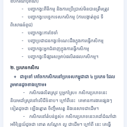
ឧបករណ៍បុរាណ)
- បញ្ហាកង្វះគីមីកម្ម និងការប្រើប្រាស់មិនបានត្រឹមត្រូវ
- បញ្ហាកង្វះបច្ចេកទេសកសិកម្ម (ការបង្កាត់ពូជ ទី
ពិសោធន៍ពូជ)
- បញ្ហាកង្វះការថែទាំ
- បញ្ហាប្រជាជនកង្វះចំណេះដឹងក្នុងការធ្វើកសិកម្ម
- បញ្ហាកង្វះអ្នកជំនាញក្នុងការធ្វើកសិកម្ម
- បញ្ហាកង្វះទីផ្សារសម្រាប់ផលិតផលកសិកម្ម។
២. ប្រភេទកសិករ
+ ជាទូទៅ គេចែកកសិករនៅប្រទេសកម្ពុជាជា ៤ ប្រភេទ ដែល
រួមមានដូចខាងក្រោម៖
- កសិករផលិតស្រូវ ឬអ្នកស្រែ៖ កសិករប្រភេទនេះ
និយមដាំស្រូវនៅលើដីទំនាប។ ក្រៅពីនេះ គេមានការងារផ្សេងៗ
ទៀតដូចជា ឡើងត្នោត ចិញ្ចឹមសត្វ និងនេសាទជាដើម។
- កសិករនៅតំបន់ខ្ពស់៖ កសិករប្រភេទនេះគេដាំដំណាំជា
អចិន្ត្រៃយ៍ដូចជា ពោត សណ្តែក ល្ង ជាដើម។ ក្រៅពី នេះ គេធ្វើ