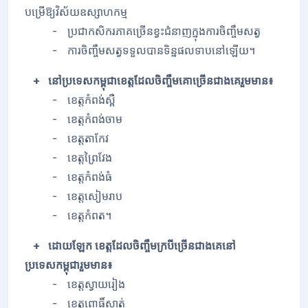
បម្រើឱ្យវិស័យឧស្សាហកម្ម
- ប្រជាកសិករភាគច្រើនខ្វះជំនាញក្នុងការចិញ្ចឹមសត្វ
- ការចិញ្ចឹមសត្វទទួលបានទិន្នផលទាបនៅឡើយ។
+ នៅប្រទេសកម្ពុជាខេត្តដែលចិញ្ចឹមគោច្រើនជាងគេរួមមាន៖
- ខេត្តកំពង់ស្ពឺ
- ខេត្តកំពង់ចាម
- ខេត្តតាកែវ
- ខេត្តព្រៃវែង
- ខេត្តកំពង់ធំ
- ខេត្តសៀមរាប
- ខេត្តកំពត។
+ ដោយឡែក ខេត្តដែលចិញ្ចឹមក្របីច្រើនជាងគេនៅ
ប្រទេសកម្ពុជារួមមាន៖
- ខេត្តស្វាយរៀង
- ខេត្តពោធិ៍សាត់