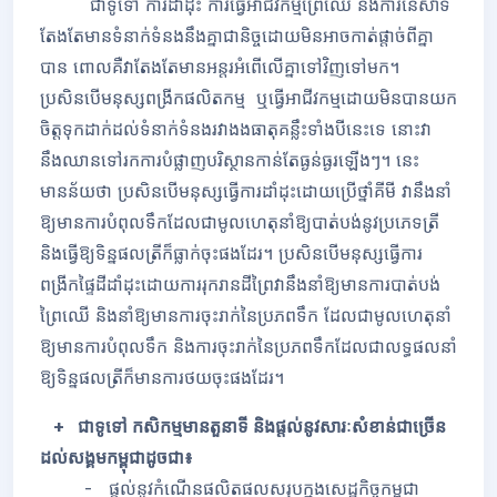
ជាទូទៅ ការដាំដុះ ការធ្វើអាជីវកម្មព្រៃឈើ និងការនេសាទ
តែងតែមានទំនាក់ទំនងនឹងគ្នាជានិច្ចដោយមិនអាចកាត់ផ្តាច់ពីគ្នា
បាន ពោលគឺវាតែងតែមានអន្តរអំពើលើគ្នាទៅវិញទៅមក។
ប្រសិនបើមនុស្សពង្រី
ក
ផលិតកម្ម ឬធ្វើអាជីវកម្មដោយមិនបានយក
ចិត្តទុកដាក់ដល់ទំនាក់ទំនងរវាងងធាតុគន្លឹះទាំងបីនេះទេ នោះវា
នឹងឈានទៅរកការបំផ្លាញបរិស្ថានកាន់តែធ្ងន់ធ្ងរឡើងៗ។ នេះ
មានន័យថា ប្រសិនបើមនុស្សធ្វើការដាំដុះដោយប្រើថ្នាំគីមី វានឹងនាំ
ឱ្យមានការបំពុលទឹកដែលជាមូលហេតុនាំឱ្យបាត់បង់នូវប្រភេទត្រី
និងធ្វើឱ្យទិន្នផលត្រីក៏ធ្លាក់ចុះផងដែរ។ ប្រសិនបើមនុស្សធ្វើការ
ពង្រីកផ្ទៃដីដាំដុះដោយការរុករានដីព្រៃវានឹងនាំឱ្យមានការបាត់បង់
ព្រៃឈើ និងនាំឱ្យមានការចុះរាក់នៃប្រភពទឹក ដែលជាមូលហេតុនាំ
ឱ្យមានការបំពុលទឹក និងការចុះរាក់នៃប្រភពទឹកដែលជាលទ្ធផលនាំ
ឱ្យទិន្នផលត្រីក៏មានការថយចុះផងដែរ។
+ ជាទូទៅ កសិកម្មមានតួនាទី និងផ្តល់នូវសារៈសំខាន់ជាច្រើន
ដល់សង្គមកម្ពុជាដូចជា៖
- ផ្តល់នូវកំណើនផលិតផលសរុបក្នុងសេដ្ឋកិច្ចកម្ពុជា