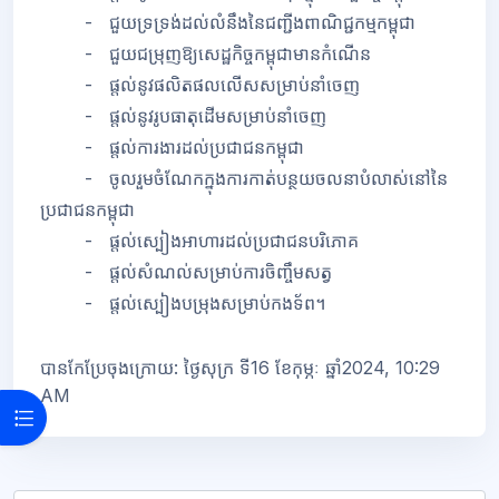
- ជួយទ្រទ្រង់ដល់លំនឹងនៃជញ្ជីងពាណិជ្ជកម្មកម្ពុជា
- ជួយជម្រុញឱ្យសេដ្ឋកិច្ចកម្ពុជាមានកំណើន
- ផ្តល់នូវផលិតផលលើសសម្រាប់នាំចេញ
- ផ្តល់នូវរូបធាតុដើមសម្រាប់នាំចេញ
- ផ្តល់ការងារដល់ប្រជាជនកម្ពុជា
- ចូលរួមចំណែកក្នុងការកាត់បន្ថយចលនាបំលាស់នៅនៃ
ប្រជាជនកម្ពុជា
- ផ្តល់ស្បៀងអាហារដល់ប្រជាជនបរិភោគ
- ផ្តល់សំណល់សម្រាប់ការចិញ្ចឹមសត្វ
- ផ្តល់ស្បៀងបម្រុងសម្រាប់កងទ័ព។
បានកែប្រែចុងក្រោយ: ថ្ងៃសុក្រ ទី16 ខែកុម្ភៈ ឆ្នាំ2024, 10:29
AM
Open course index