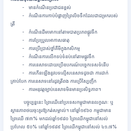
- មានកំណើនប្រជាជនខ្ពស់
- កំណើនការកាប់បំផ្លាញព្រៃលិចទឹកដែលជាជម្រករបស់
ត្រី
- កំណើនដីមមោកនៅតាមបាតប្រភពផ្លូវទឹក
- ការប្រែប្រួលអាកាសធាតុ
- ការប្រើប្រាស់ថ្នាំគីមីក្នុងកសិកម្ម
- កំណើនការលើកទប់ទំនប់នៅតាមផ្លូវទឹក
- ការនេសាទដោយប្រើឧបករណ៍បច្ចេកទេសទំនើប
- ការកើនឡើងនូវបទល្មើសនេសាទដូចជា ការដាក់
គ្រាប់បែក ការនេសាទនៅរដូវត្រីពង ការប្រើស្បៃញឹក
- ការអនុវត្តច្បាប់នេសាទមិនមានប្រសិទ្ធភាព។
បច្ចុប្បន្ននេះ ព្រៃឈើនៅប្រទេសកម្ពុជាមានលក្ខណៈ ឬ
ស្ថានភាពថយចុះគួរឱ្យកត់សម្គាល់។ នៅឆ្នាំ១៩៦០ កម្ពុជាមាន
ព្រៃឈើ ៧៣% មកដល់ឆ្នាំ១៩៨០ ព្រៃឈើកម្ពុជានៅសល់
ប្រហែល ៥០% នៅឆ្នាំ១៩៨៩ ព្រៃឈើកម្ពុជានៅសល់ ៤១.៧%