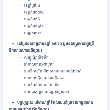
- ខេត្តព្រៃវែង
- ខេត្តកំពង់ចាម
- ខេត្តកំពង់ធំ
- ខេត្តកំពង់ឆ្នាំង
- ខេត្តក្រចេះ។
+ នៅប្រទេសកម្ពុជាមុនឆ្នាំ ១៩៧០ ឬមុនសង្គ្រាមសម្បូរត្រី
ទឹកសាបណាស់ពីព្រោះ៖
- សម្បូរព្រៃលិចទឹក
- អាកាសធាតុអនុគ្រោះ
- របបទឹកឡើង និងស្រកមានភាពទៀងទាត់
- មានបទល្មើសនេសាទតិចតួច
- មានកំណើនប្រជាជនយឺត
- ការអនុវត្តច្បាប់មានប្រសិទ្ធភាព។
+ បច្ចុប្បន្ននេះ បរិមាណត្រីទឹកសាបនៅប្រទេសកម្ពុជាមាន
ការថយចុះយ៉ាងខ្លាំងពីព្រោះ៖