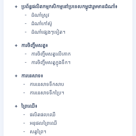
+ ប្រព័ន្ធផលិតកម្មកសិកម្មនៅប្រទេសកម្ពុជារួមមានដំណាំ៖
- ដំណាំស្រូវ
- ដំណាំកៅស៊ូ
- ដំណាំផ្សេងៗទៀត។
+ ការចិញ្ចឹមសត្វ៖
- ការចិញ្ចឹមសត្វលើគោក
- ការចិញ្ចឹមសត្វក្នុងទឹក។
+ ការនេសាទ៖
- ការនេសាទទឹកសាប
- ការនេសាទទឹកប្រៃ។
+ ព្រៃឈើ៖
- ផលិតផលឈើ
- អនុផលព្រៃឈើ
- សត្វព្រៃ។