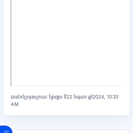
បានកែប្រែចុងក្រោយ: ថ្ងៃអង្គារ ទី22 ខែតុលា ឆ្នាំ2024, 10:33
AM
Open course index