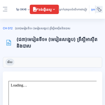
រំលងទៅកាន់មាតិកាមេ
ចង់ធ្វើតេស្ត
ខ្មែរ
(KH)
អ្នកកំពុងចូលដំណើរការជាភ្ញៀវ
ចូល
Side panel
ប្លុក
CH G12
(ជ៣)មេរៀនទី១៖ (មេរៀនសង្ខេប) ទ្រឹស្តីអាស៊ីតនិងបាស
(ជ៣)មេរៀនទី១៖ (មេរៀនសង្ខេប) ទ្រឹស្តីអាស៊ីត
និងបាស
ប្លុក
តម្រូវការសម្រាប់ការបញ្ចប់
មើល