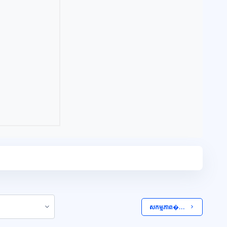
 សកម្មភាព�...  