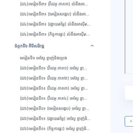
(ជ៤)មេរៀនទី៣៖ (វីដេអូ ភាគ៣) លំនឹងអាស៊ីត បាសនិងអំបិល
(ជ៤)មេរៀនទី៣៖ (មេរៀនសង្ខេប) លំនឹងអាស៊ីត បាសនិងអំបិល
(ជ៤)មេរៀនទី៣៖ (រង្វាយតម្លៃ) លំនឹងអាស៊ីត បាសនិងអំបិល
(ជ៤)មេរៀនទី៣៖ (កិច្ចការផ្ទះ) លំនឹងអាស៊ីត បាសនិងអំបិល
វេញ
ជំពូកទី៦ គីមីសរីរាង្គ
មេរៀនទី១ អេស្ទែ ខ្លាញ់និងប្រេង
(ជ៦)មេរៀនទី១៖ (វីដេអូ ភាគ១) អេស្ទែ ខ្លាញ់និងប្រេង
(ជ៦)មេរៀនទី១៖ (វីដេអូ ភាគ២) អេស្ទែ ខ្លាញ់និងប្រេង
(ជ៦)មេរៀនទី១៖ (វីដេអូ ភាគ៣) អេស្ទែ ខ្លាញ់និងប្រេង
(ជ៦)មេរៀនទី១៖ (វីដេអូ ភាគ៤) អេស្ទែ ខ្លាញ់និងប្រេង
(ជ៦)មេរៀនទី១៖ (មេរៀនសង្ខេប) អេស្ទែ ខ្លាញ់និងប្រេង
(ជ៦)មេរៀនទី១៖ (រង្វាយតម្លៃ) អេស្ទែ ខ្លាញ់និងប្រេង
(ជ៦)មេរៀនទី១៖ (កិច្ចការផ្ទះ) អេស្ទែ ខ្លាញ់និងប្រេង