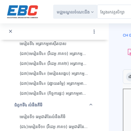
រំលងទៅកាន់មាតិកាមេ
(ជ៣)មេរៀនទី៣៖ (វីដេអូ ភាគ៣) សូលុយស្យុងទឹកនិងpH
មជ្ឈមណ្ឌលចំណេះដឹង
(ជ៣)មេរៀនទី៣៖ (មេរៀនសង្ខេប) សូលុយស្យុងទឹកនិងpH
(ជ៣)មេរៀនទី៣៖ (រង្វាយតម្លៃ) សូលុយស្យុងទឹកនិងpH
ប្លុក
(ជ៣)មេរៀនទី៣៖ (កិច្ចការផ្ទះ) សូលុយស្យុងទឹកនិងpH
CH G
មេរៀនទី៤ អត្រាកម្មអាស៊ីតបាស
(ជ៣)មេរៀនទី៤៖ (វីដេអូ ភាគ១) អត្រាកម្មអាស៊ីតបាស
(ជ៣)មេរៀនទី៤៖ (វីដេអូ ភាគ២) អត្រាកម្មអាស៊ីតបាស
ប្ល
តម្រ
(ជ៣)មេរៀនទី៤៖ (មេរៀនសង្ខេប) អត្រាកម្មអាស៊ីតបាស
ម
(ជ៣)មេរៀនទី៤៖ (រង្វាយតម្លៃ) អត្រាកម្មអាស៊ីតបាស
(ជ៣)មេរៀនទី៤៖ (កិច្ចការផ្ទះ) អត្រាកម្មអាស៊ីតបាស
វេញ
ជំពូកទី៤ លំនឹងគីមី
មេរៀនទី១ ធម្មជាតិនៃលំនឹងគីមី
(ជ៤)មេរៀនទី១៖ (វីដេអូ ភាគ១) ធម្មជាតិនៃលំនឹងគីមី