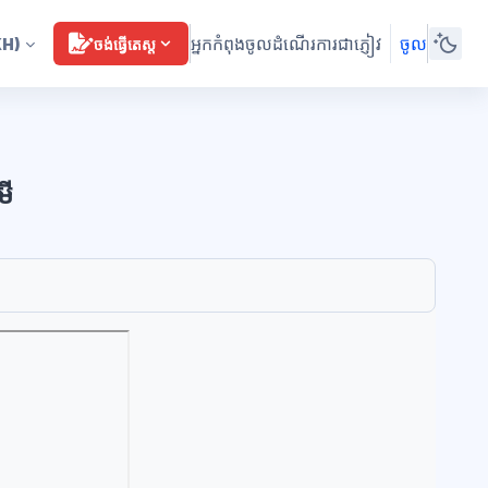
អ្នកកំពុងចូលដំណើរការជាភ្ញៀវ
ចូល
KH)
ចង់ធ្វើតេស្ត
មី