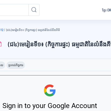
ខ្មែរ
(
ស្វែងរកវគ្គសិក្សា
ស្វែងរកវគ្គសិក្សា
12
(ជ៤)មេរៀនទី១៖ (កិច្ចការផ្ទះ) ធម្មជាតិនៃលំនឹងគីមី
(ជ៤)មេរៀនទី១៖ (កិច្ចការផ្ទះ) ធម្មជាតិនៃលំនឹងគី
ុក
ូវការសម្រាប់ការបញ្ចប់
ើល
ប្រគល់កិច្ចការ