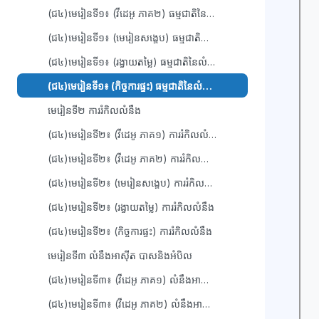
(ជ៤)មេរៀនទី១៖ (វីដេអូ ភាគ២) ធម្មជាតិនៃលំនឹងគីមី
(ជ៤)មេរៀនទី១៖ (មេរៀនសង្ខេប) ធម្មជាតិនៃលំនឹងគីមី
(ជ៤)មេរៀនទី១៖ (រង្វាយតម្លៃ) ធម្មជាតិនៃលំនឹងគីមី
(ជ៤)មេរៀនទី១៖ (កិច្ចការផ្ទះ) ធម្មជាតិនៃលំនឹងគីមី
មេរៀនទី២ ការរំកិលលំនឹង
(ជ៤)មេរៀនទី២៖ (វីដេអូ ភាគ១) ការរំកិលលំនឹង
(ជ៤)មេរៀនទី២៖ (វីដេអូ ភាគ២) ការរំកិលលំនឹង
(ជ៤)មេរៀនទី២៖ (មេរៀនសង្ខេប) ការរំកិលលំនឹង
(ជ៤)មេរៀនទី២៖ (រង្វាយតម្លៃ) ការរំកិលលំនឹង
(ជ៤)មេរៀនទី២៖ (កិច្ចការផ្ទះ) ការរំកិលលំនឹង
មេរៀនទី៣ លំនឹងអាស៊ីត បាសនិងអំបិល
(ជ៤)មេរៀនទី៣៖ (វីដេអូ ភាគ១) លំនឹងអាស៊ីត បាសនិងអំបិល
(ជ៤)មេរៀនទី៣៖ (វីដេអូ ភាគ២) លំនឹងអាស៊ីត បាសនិងអំបិល