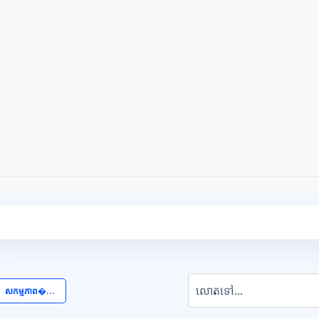
លោតទៅ...
  សកម្មភាព�... 