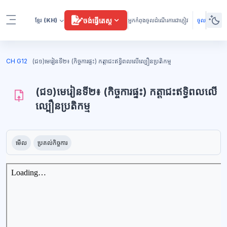
រំលងទៅកាន់មាតិកាមេ
ចង់ធ្វើតេស្ត
ខ្មែរ
(KH)
អ្នកកំពុងចូលដំណើរការជាភ្ញៀវ
ចូល
Side panel
ប្លុក
CH G12
(ជ១)មេរៀនទី២៖ (កិច្ចការផ្ទះ) កត្តាជះឥទ្ធិពលលើល្បឿនប្រតិកម្ម
(ជ១)មេរៀនទី២៖ (កិច្ចការផ្ទះ) កត្តាជះឥទ្ធិពលលើ
ល្បឿនប្រតិកម្ម
ប្លុក
តម្រូវការសម្រាប់ការបញ្ចប់
មើល
ប្រគល់កិច្ចការ