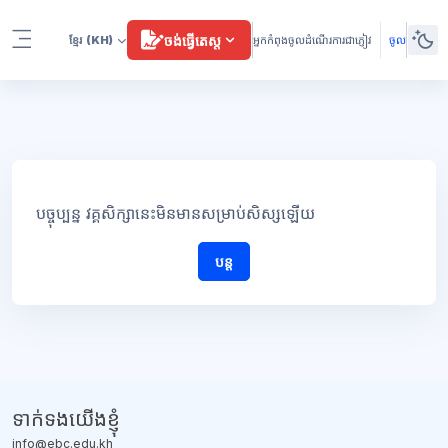
រំលងទៅកាន់មាតិកាមេ
ចង់ធ្វើតេស្ត
ខ្មែរ
(KH)
អ្នកកំពុងចូលដំណើរការជាភ្ញៀវ
ចូល
Side panel
បច្ចុប្បន្ន វគ្គសិក្សានេះមិនមានសម្រាប់សិស្សឡើយ
បន្ត
ទាក់ទង​យើងខ្ញុំ
info@ebc.edu.kh