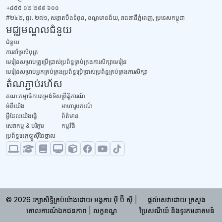
+៨៥៥ ១២ ២៩៩ ៦០០
#២៤២, ផ្លូវ. ២៧១, សង្កាតបឹងទំពុន, ខណ្ឌមានជ័យ, រាជធានីភ្នំពេញ, ប្រទេសកម្ពុជា
មជ្ឈមណ្ឌលជំនួយ
ជំនួយ
​ការគាំទ្រសំបុត្រ
មេរៀនសម្រាប់គ្រូប្រើប្រាស់ប្រព័ន្ធគ្រប់គ្រងការសិក្សាមេរៀន
មេរៀនសម្រាប់អ្នកគ្រប់គ្រងប្រព័ន្ធប្រើប្រាស់ប្រព័ន្ធគ្រប់គ្រងការសិក្សា
តំណភ្ជាប់រហ័ស
គណៈកម្មាធិការតម្រង់ទិស
ព្រឹត្តិការណ៍
អំពីយើង
អាហារូបករណ៍
អ្វីដែលយើងធ្វើ
ព័ត៌មាន
សេវាកម្ម & បរិក្ខារ
កម្មវិធី
ប្រព័ន្ធអេកូឡូស៊ីនៃថ្នាល
© 2026 រក្សា​សិទ្ធិ​គ្រប់​យ៉ាង​ដោយ អង្គការ អ៊ី ប៊ី ស៊ី |
ផ្តល់សេវាដោយ ក្រសួង
គោលការណ៍ឯកជនភាព
|
លក្ខខណ្ឌ
ប្រៃសណីយ៍ និងទូរគមនាគមន៍