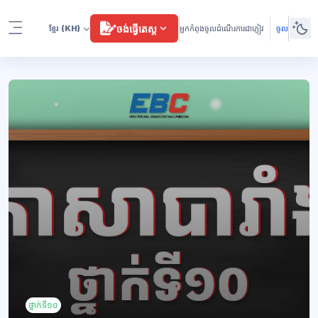
រំលងទៅកាន់មាតិកាមេ
ចង់ធ្វើតេស្ត
ខ្មែរ
(KH)
អ្នកកំពុងចូលដំណើរការជាភ្ញៀវ
ចូល
Side panel
ប្លុក
ថ្នាក់ទី១០