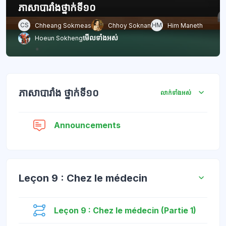
ភាសាបារាំងថ្នាក់ទី១០
CS
HM
Chheang Sokmeas
Chhoy Soknan
Him Maneth
មើលទាំងអស់
Hoeun Sokheng
ប្លុក
គ្រោងប្រធានបទ
ភាសាបារាំង ថ្នាក់ទី១០
លាក់ទាំងអស់
វេទិកា
Announcements
Leçon 9 : Chez le médecin
មេរៀន
Leçon 9 : Chez le médecin (Partie 1)