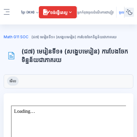
រំលងទៅកាន់មាតិកាមេ
ចង់ធ្វើតេស្ត
ខ្មែរ
(KH)
អ្នកកំពុងចូលដំណើរការជាភ្ញៀវ
ចូល
Side panel
ប្លុក
Math G11 SOC
(ជ៧) មេរៀនទី១៖ (សង្ខេបមេរៀន) ការបែងចែកទិន្នន័យជាភាគរយ
(ជ៧) មេរៀនទី១៖ (សង្ខេបមេរៀន) ការបែងចែក
ទិន្នន័យជាភាគរយ
ប្លុក
តម្រូវការសម្រាប់ការបញ្ចប់
មើល