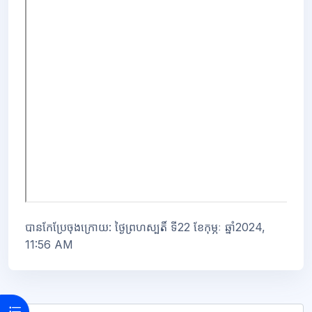
បានកែប្រែចុងក្រោយ: ថ្ងៃព្រហស្បតិ៍ ទី22 ខែកុម្ភៈ ឆ្នាំ2024,
11:56 AM
Open course index