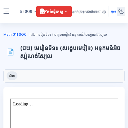
រំលងទៅកាន់មាតិកាមេ
ចង់ធ្វើតេស្ត
ខ្មែរ
(KH)
អ្នកកំពុងចូលដំណើរការជាភ្ញៀវ
ចូល
Side panel
ប្លុក
Math G11 SOC
(ជ២) មេរៀនទី១៖ (សង្ខេបមេរៀន) អនុគមន៍អិចស្ប៉ូណង់ស្យែល
(ជ២) មេរៀនទី១៖ (សង្ខេបមេរៀន) អនុគមន៍អិច
ស្ប៉ូណង់ស្យែល
ប្លុក
តម្រូវការសម្រាប់ការបញ្ចប់
មើល