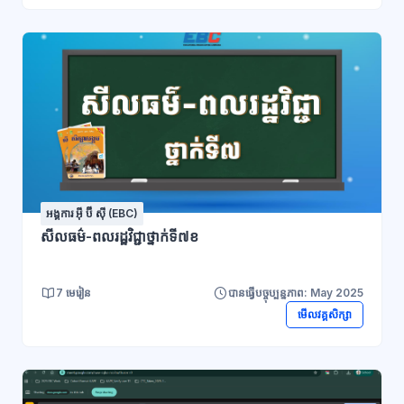
អង្គការ អ៊ី ប៊ី ស៊ី (EBC)
សីលធម៌-ពលរដ្ឋវិជ្ជាថ្នាក់ទី៧ខ
7 មេរៀន
បានធ្វើបច្ចុប្បន្នភាព: May 2025
មើលវគ្គសិក្សា