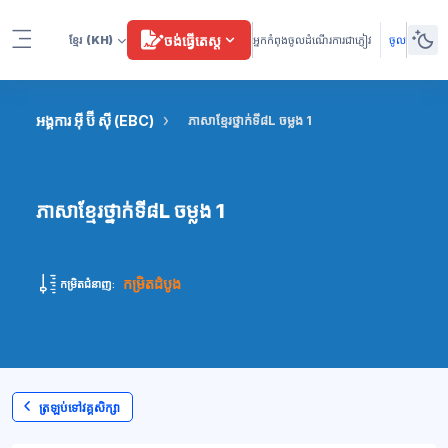
រំលងទៅកាន់មាតិកាមេ
ចង់ធ្វើតេស្ត
ខ្មែរ
(KH)
អ្នកកំពុងចូលដំណើរការជាភ្ញៀវ
ចូល
Side panel
អង្គការ អ៊ី ប៊ី ស៊ី (EBC)
ភាសាខ្មែរថ្នាក់ទី៨L ចម្លង 1
ភាសាខ្មែរថ្នាក់ទី៨L ចម្លង 1
កម្រិតដំបូង
កម្រិតជំនាញ:
ត្រឡប់ទៅវគ្គសិក្សា