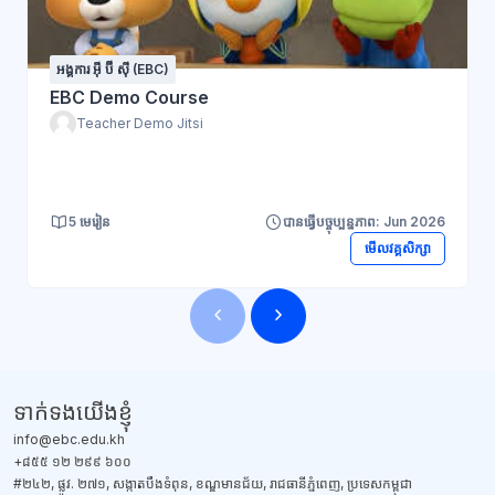
អង្គការ អ៊ី ប៊ី ស៊ី (EBC)
EBC Demo Course
Teacher Demo Jitsi
5 មេរៀន
បានធ្វើបច្ចុប្បន្នភាព: Jun 2026
មើលវគ្គសិក្សា
ប្លុក
ប្លុក
ទាក់ទង​យើងខ្ញុំ
info@ebc.edu.kh
+៨៥៥ ១២ ២៩៩ ៦០០
#២៤២, ផ្លូវ. ២៧១, សង្កាតបឹងទំពុន, ខណ្ឌមានជ័យ, រាជធានីភ្នំពេញ, ប្រទេសកម្ពុជា