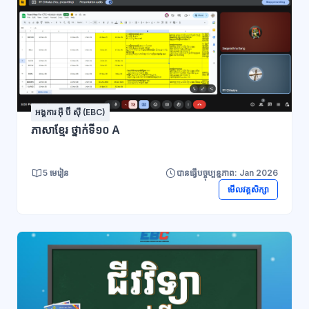
អង្គការ អ៊ី ប៊ី ស៊ី (EBC)
ភាសាខ្មែរ ថ្នាក់ទី១០ A
5 មេរៀន
បានធ្វើបច្ចុប្បន្នភាព: Jan 2026
មើលវគ្គសិក្សា