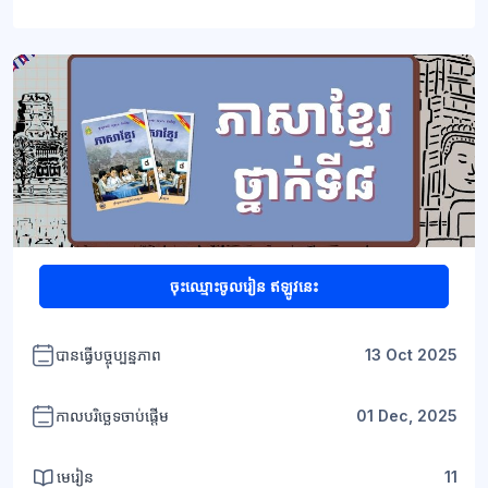
ប្លុក
ប្លុក
ចុះឈ្មោះចូលរៀន ឥឡូវនេះ
បានធ្វើបច្ចុប្បន្នភាព
13 Oct 2025
កាលបរិច្ឆេទចាប់ផ្តើម
01 Dec, 2025
មេរៀន
11