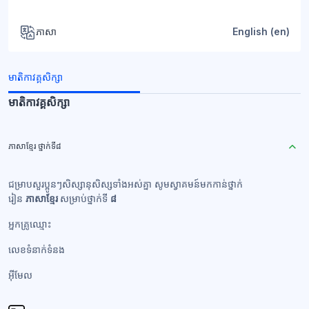
ភាសា
English ‎(en)‎
មាតិកាវគ្គសិក្សា
មាតិកាវគ្គសិក្សា
ភាសាខ្មែរ ថ្នាក់ទី៨
ជម្រាបសួរប្អូនៗសិស្សានុសិស្សទាំងអស់គ្នា សូមស្វាគមន៍មកកាន់ថ្នាក់
រៀន
ភាសាខ្មែរ
សម្រាប់ថ្នាក់ទី
៨
អ្នកគ្រូឈ្មោះ
លេខទំនាក់ទំនង​
អ៊ីមែល