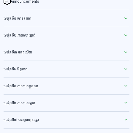
Announcements
មេរៀនទី១ មោទនភាព
មេរៀនទី២ ភាពស្មោះត្រង់
មេរៀនទី៣ អធ្យាស្រ័យ
មេរៀនទី៤ មិត្តភាព
មេរៀនទី៥ ការគោរពខ្លួនឯង
មេរៀនទី៦ ការគោរពច្បាប់
មេរៀនទី៧ ការទទួលខុសត្រូវ