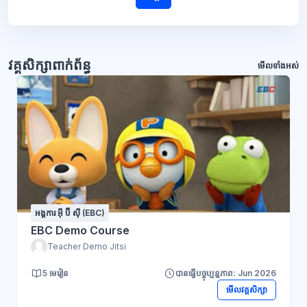
វគ្គសិក្សាពាក់ព័ន្ធ
មើលទាំងអស់
អង្គការ អ៊ី ប៊ី ស៊ី (EBC)
EBC Demo Course
Teacher Demo Jitsi
5 មេរៀន
បានធ្វើបច្ចុប្បន្នភាព: Jun 2026
មើលវគ្គសិក្សា