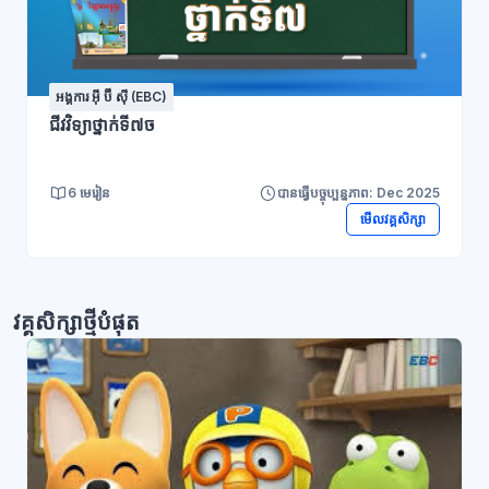
អង្គការ អ៊ី ប៊ី ស៊ី (EBC)
ជីវវិទ្យាថ្នាក់ទី៧ច
6 មេរៀន
បានធ្វើបច្ចុប្បន្នភាព: Dec 2025
មើលវគ្គសិក្សា
វគ្គសិក្សាថ្មីបំផុត