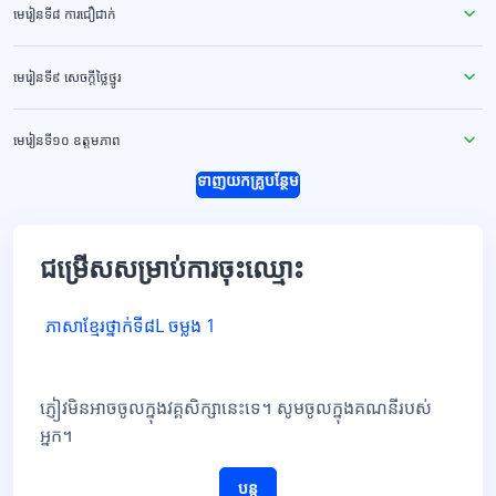
មេរៀនទី៨ ការជឿជាក់
មេរៀនទី៩ សេចក្ដីថ្លៃថ្នូរ
មេរៀនទី១០ ឧត្តមភាព
ទាញយកគ្រូបន្ថែម
ជម្រើសសម្រាប់ការចុះឈ្មោះ
ភាសាខ្មែរថ្នាក់ទី៨L ចម្លង 1
ភ្ញៀវមិនអាចចូលក្នុងវគ្គសិក្សានេះទេ។ សូមចូលក្នុងគណនីរបស់
អ្នក។
បន្ត