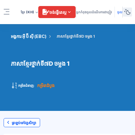
រំលងទៅកាន់មាតិកាមេ
ចង់ធ្វើតេស្ត
ខ្មែរ
(KH)
អ្នកកំពុងចូលដំណើរការជាភ្ញៀវ
ចូល
Side panel
អង្គការ អ៊ី ប៊ី ស៊ី (EBC)
ភាសាខ្មែរថ្នាក់ទី៧D ចម្លង 1
ភាសាខ្មែរថ្នាក់ទី៧D ចម្លង 1
កម្រិតដំបូង
កម្រិតជំនាញ:
ត្រឡប់ទៅវគ្គសិក្សា