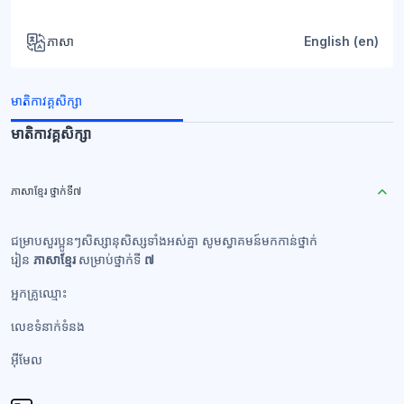
ភាសា
English ‎(en)‎
មាតិកាវគ្គសិក្សា
មាតិកាវគ្គសិក្សា
ភាសាខ្មែរ ថ្នាក់ទី៧
ជម្រាបសួរប្អូនៗសិស្សានុសិស្សទាំងអស់គ្នា សូមស្វាគមន៍មកកាន់ថ្នាក់
រៀន
ភាសាខ្មែរ
សម្រាប់ថ្នាក់ទី
៧
អ្នកគ្រូឈ្មោះ
លេខទំនាក់ទំនង​
អ៊ីមែល