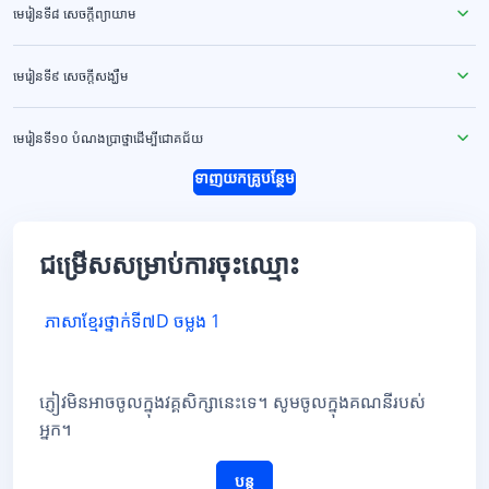
មេរៀនទី៨ សេចក្ដីព្យាយាម
មេរៀនទី៩ សេចក្ដីសង្ឃឹម
មេរៀនទី១០ បំណងប្រាថ្នាដើម្បីជោគជ័យ
ទាញយកគ្រូបន្ថែម
ជម្រើសសម្រាប់ការចុះឈ្មោះ
ភាសាខ្មែរថ្នាក់ទី៧D ចម្លង 1
ភ្ញៀវមិនអាចចូលក្នុងវគ្គសិក្សានេះទេ។ សូមចូលក្នុងគណនីរបស់
អ្នក។
បន្ត