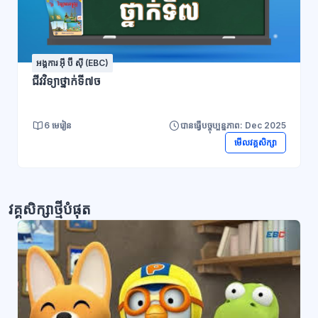
អង្គការ អ៊ី ប៊ី ស៊ី (EBC)
ជីវវិទ្យាថ្នាក់ទី៧ច
6 មេរៀន
បានធ្វើបច្ចុប្បន្នភាព: Dec 2025
មើលវគ្គសិក្សា
វគ្គសិក្សាថ្មីបំផុត