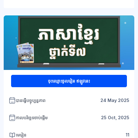
ប្លុក
ប្លុក
ចុះឈ្មោះចូលរៀន ឥឡូវនេះ
បានធ្វើបច្ចុប្បន្នភាព
24 May 2025
កាលបរិច្ឆេទចាប់ផ្តើម
25 Oct, 2025
មេរៀន
11