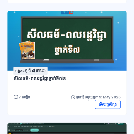
អង្គការ អ៊ី ប៊ី ស៊ី (EBC)
សីលធម៌-ពលរដ្ឋវិជ្ជាថ្នាក់ទី៧ខ
7 មេរៀន
បានធ្វើបច្ចុប្បន្នភាព: May 2025
មើលវគ្គសិក្សា