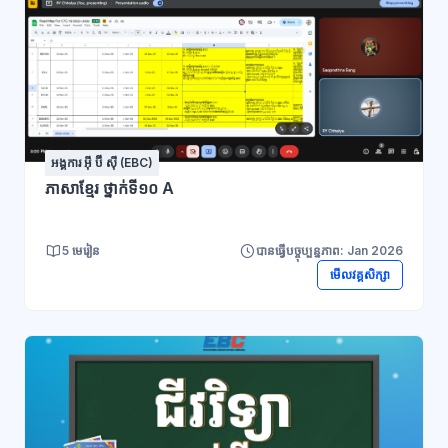
អង្គការ អ៊ី ប៊ី ស៊ី (EBC)
ភាសាខ្មែរ ថ្នាក់ទី១០ A
5 មេរៀន
បានធ្វើបច្ចុប្បន្នភាព: Jan 2026
មើលវគ្គសិក្សា