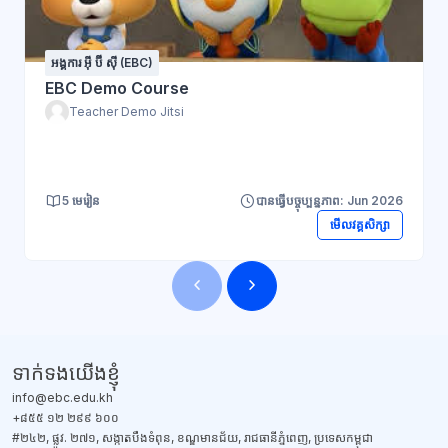
អង្គការ អ៊ី ប៊ី ស៊ី (EBC)
EBC Demo Course
Teacher Demo Jitsi
5 មេរៀន
បានធ្វើបច្ចុប្បន្នភាព: Jun 2026
មើលវគ្គសិក្សា
ប្លុក
ប្លុក
ទាក់ទង​យើងខ្ញុំ
info@ebc.edu.kh
+៨៥៥ ១២ ២៩៩ ៦០០
#២៤២, ផ្លូវ. ២៧១, សង្កាតបឹងទំពុន, ខណ្ឌមានជ័យ, រាជធានីភ្នំពេញ, ប្រទេសកម្ពុជា