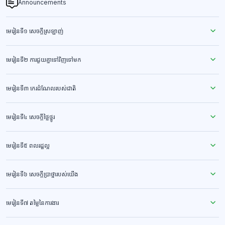
Announcements
មេរៀនទី១ សេចក្ដីស្រឡាញ់
មេរៀនទី២ ការជួយគ្នាទៅវិញទៅមក
មេរៀនទី៣ កេរដំណែលរបស់ជាតិ
មេរៀនទី៤ សេចក្ដីថ្លៃថ្នូរ
មេរៀនទី៥ ពលរដ្ឋល្អ
មេរៀនទី៦ សេចក្ដីប្រាថ្នារបស់យើង
មេរៀនទី៧ តម្លៃនៃការងារ