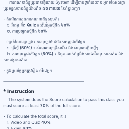
ការគណនាពិន្ទុត្រូវបានធ្វើដោយ System ដើម្បីជាប់ថ្នាក់នេះបាន អ្នកទាំងអស់គ្នា
ត្រូវទទួលបានពិន្ទុយ៉ាងតិច
៧០ ភាគរយ
នៃពិន្ទុពេញ។
- ដំណើរការក្នុងការគណនាពិន្ទុសរុបគឺ៖
១. វីដេអូ និង
Quiz
ចុងវីដេអូស្មើនឹង
៤០%
២. ការប្រឡងស្មើនឹង
៦០%
- ទម្រង់នៃការប្រឡង៖ ការប្រឡងបែងចែកចេញជាពីរផ្នែក
១. ទ្រឹស្ដី
(50%)
៖ សំណួរពហុជ្រើសរើស និងសំណួរចម្លើយខ្លីៗ
២. ការអនុវត្តជាក់ស្តែង
(50%)
៖ កិច្ចការពាក់ព័ន្ធនឹងការថតវីដេអូ ការកាត់ត និង
ការបង្ហោះមាតិកា
- ក្នុងមួយថ្ងៃអ្នកត្រូវរៀន ១វីដេអូ។
————————————————————
* Instruction
The system does the Score calculation to pass this class you
must score at least
70%
of the full score.
- To calculate the total score, it is
1. Video and Quiz
40%
2. Exam
60%