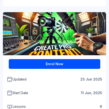
Blocks
Blocks
Enrol Now
Updated
23 Jun 2025
Start Date
11 Jun, 2025
Lessons
6