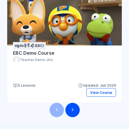
អង្គការ អ៊ី ប៊ី ស៊ី (EBC)
EBC Demo Course
Teacher Demo Jitsi
5 Lessons
Updated: Jun 2026
View Course
Blocks
Blocks