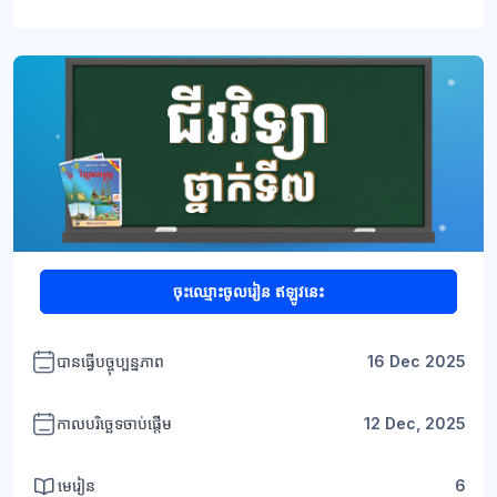
ប្លុក
ប្លុក
ចុះឈ្មោះចូលរៀន ឥឡូវនេះ
បានធ្វើបច្ចុប្បន្នភាព
16 Dec 2025
កាលបរិច្ឆេទចាប់ផ្តើម
12 Dec, 2025
មេរៀន
6