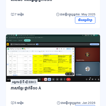
7 មេរៀន
បានធ្វើបច្ចុប្បន្នភាព: May 2025
មើលវគ្គសិក្សា
អង្គការ អ៊ី ប៊ី ស៊ី (EBC)
ភាសាខ្មែរ ថ្នាក់ទី១០ A
5 មេរៀន
បានធ្វើបច្ចុប្បន្នភាព: Jan 2026