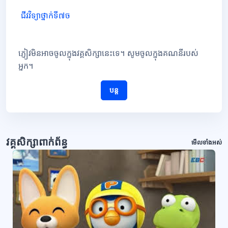
ជីវវិទ្យាថ្នាក់ទី៧ច
ភ្ញៀវមិនអាចចូលក្នុងវគ្គសិក្សានេះទេ។ សូមចូលក្នុងគណនីរបស់
អ្នក។
បន្ត
វគ្គសិក្សាពាក់ព័ន្ធ
មើលទាំងអស់