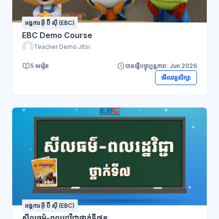
អង្គការ អ៊ី ប៊ី ស៊ី (EBC)
EBC Demo Course
Teacher Demo Jitsi
5 មេរៀន
បានធ្វើបច្ចុប្បន្នភាព: Jun 2026
មើលវគ្គសិក្សា
អង្គការ អ៊ី ប៊ី ស៊ី (EBC)
សីលធម៌-ពលរដ្ឋវិជ្ជាថ្នាក់ទី៧ខ