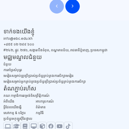
ប្លុក
ប្លុក
ទាក់ទង​យើងខ្ញុំ
info@ebc.edu.kh
+៨៥៥ ១២ ២៩៩ ៦០០
#២៤២, ផ្លូវ. ២៧១, សង្កាតបឹងទំពុន, ខណ្ឌមានជ័យ, រាជធានីភ្នំពេញ, ប្រទេសកម្ពុជា
មជ្ឈមណ្ឌលជំនួយ
ជំនួយ
​ការគាំទ្រសំបុត្រ
មេរៀនសម្រាប់គ្រូប្រើប្រាស់ប្រព័ន្ធគ្រប់គ្រងការសិក្សាមេរៀន
មេរៀនសម្រាប់អ្នកគ្រប់គ្រងប្រព័ន្ធប្រើប្រាស់ប្រព័ន្ធគ្រប់គ្រងការសិក្សា
តំណភ្ជាប់រហ័ស
គណៈកម្មាធិការតម្រង់ទិស
ព្រឹត្តិការណ៍
អំពីយើង
អាហារូបករណ៍
អ្វីដែលយើងធ្វើ
ព័ត៌មាន
សេវាកម្ម & បរិក្ខារ
កម្មវិធី
ប្រព័ន្ធអេកូឡូស៊ីនៃថ្នាល