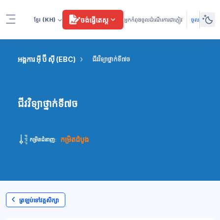
រំលងទៅកាន់មាតិកាមេ
ចង់ធ្វើតេស្ត
ខ្មែរ
(KH)
អ្នកកំពុងចូលដំណើរការជាភ្ញៀវ
ចូល
Side panel
អង្គការ អ៊ី ប៊ី ស៊ី (EBC)
ជីវវិទ្យាថ្នាក់ទី៧ច
ជីវវិទ្យាថ្នាក់ទី៧ច
កម្រិតដំបូង
កម្រិតជំនាញ:
ត្រឡប់ទៅវគ្គសិក្សា