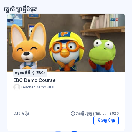
វគ្គសិក្សាថ្មីបំផុត
អង្គការ អ៊ី ប៊ី ស៊ី (EBC)
EBC Demo Course
Teacher Demo Jitsi
5 មេរៀន
បានធ្វើបច្ចុប្បន្នភាព: Jun 2026
មើលវគ្គសិក្សា