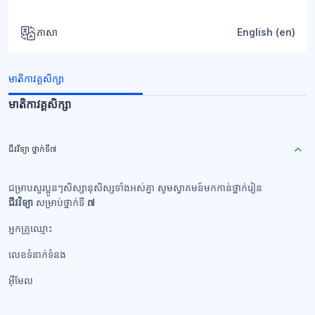
ភាសា
English ‎(en)‎
មាតិកាវគ្គសិក្សា
មាតិកាវគ្គសិក្សា
ជីវវិទ្យា ថ្នាក់ទី៧
ជម្រាបសួរប្អូនៗសិស្សានុសិស្សទាំងអស់គ្នា សូមស្វាគមន៍មកកាន់ថ្នាក់រៀន
ជីវវិទ្យា
សម្រាប់ថ្នាក់ទី
៧
អ្នកគ្រូឈ្មោះ
លេខទំនាក់ទំនង​
អ៊ីមែល