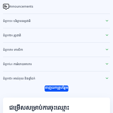
Announcements
ជំពូក១៖ បរិស្ថានធម្មជាតិ
ជំពូក២៖ រុក្ខជាតិ
ជំពូក៣៖ កោសិកា
ជំពូក៤៖ ការរំលាយអាហារ
ជំពូក៥៖ អាល់កុល និងថ្នាំជក់
ទាញយកគ្រូបន្ថែម
ជម្រើសសម្រាប់ការចុះឈ្មោះ