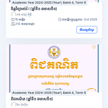
Academic Year 2024-2025 (Year1, Batch 4, Term 1)
ចិត្តវិទ្យាអប់រំ I (ឆ្នាំទី១ ឆមាសទី១)
គង់ ពេញ
+2
15 មេរៀន
បានធ្វើបច្ចុប្បន្នភាព: Oct 2025
212 បានចុះឈ្មោះ
មើលវគ្គសិក្សា
Academic Year 2024-2025 (Year1, Batch 4, Term 1)
ពិជគណិត (ឆ្នាំទី១ ឆមាសទី១)
ហៃ ប៉ាហ៊ិន