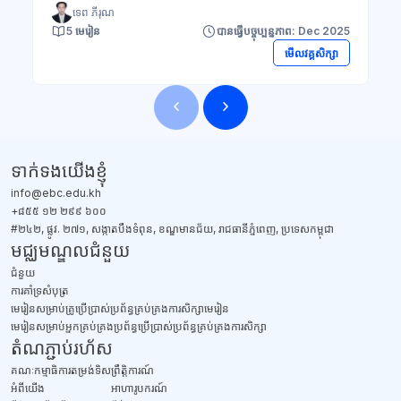
ទេព ភីរុណ
5 មេរៀន
បានធ្វើបច្ចុប្បន្នភាព: Dec 2025
មើលវគ្គសិក្សា
ប្លុក
ទាក់ទង​យើងខ្ញុំ
info@ebc.edu.kh
+៨៥៥ ១២ ២៩៩ ៦០០
#២៤២, ផ្លូវ. ២៧១, សង្កាតបឹងទំពុន, ខណ្ឌមានជ័យ, រាជធានីភ្នំពេញ, ប្រទេសកម្ពុជា
មជ្ឈមណ្ឌលជំនួយ
ជំនួយ
​ការគាំទ្រសំបុត្រ
មេរៀនសម្រាប់គ្រូប្រើប្រាស់ប្រព័ន្ធគ្រប់គ្រងការសិក្សាមេរៀន
មេរៀនសម្រាប់អ្នកគ្រប់គ្រងប្រព័ន្ធប្រើប្រាស់ប្រព័ន្ធគ្រប់គ្រងការសិក្សា
តំណភ្ជាប់រហ័ស
គណៈកម្មាធិការតម្រង់ទិស
ព្រឹត្តិការណ៍
អំពីយើង
អាហារូបករណ៍