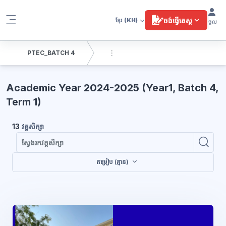
រំលងទៅកាន់មាតិកាមេ
ចង់ធ្វើតេស្ត
ខ្មែរ
(KH)
ចូល
Side panel
PTEC_BATCH 4
ប្លុក
Academic Year 2024-2025 (Year1, Batch 4,
Term 1)
13
វគ្គសិក្សា
ស្វែ
ស្វែងរកវគ
តម្រៀប (គ្មាន)