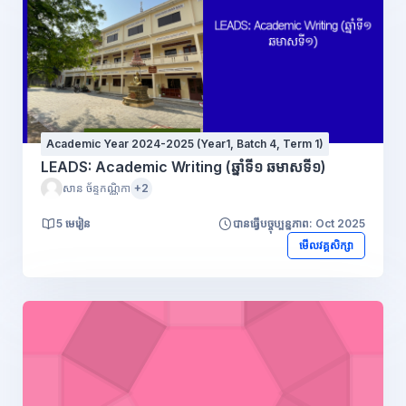
Academic Year 2024-2025 (Year1, Batch 4, Term 1)
LEADS: Academic Writing (ឆ្នាំទី១ ឆមាសទី១)
សាន ច័ន្ទកណ្ណិកា
+2
5 មេរៀន
បានធ្វើបច្ចុប្បន្នភាព: Oct 2025
មើលវគ្គសិក្សា