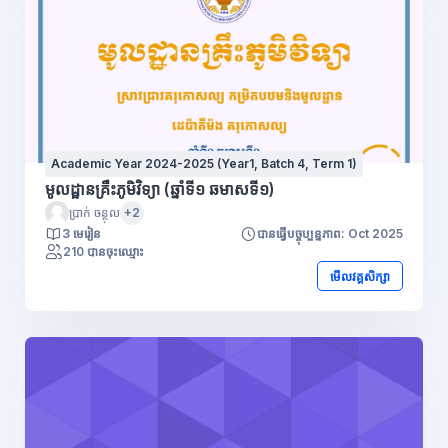
Academic Year 2024-2025 (Year1, Batch 4, Term 1)
មូលដ្ឋានគ្រឹះភូមិវិទ្យា (ឆ្នាំទី១ ឆមាសទី១)
ប្រាក់ ចន្ថុល
+2
3 មេរៀន
បានធ្វើបច្ចុប្បន្នភាព: Oct 2025
210 បានចុះឈ្មោះ
មើលវគ្គសិក្សា