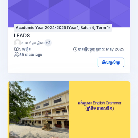
Academic Year 2024-2025 (Year1, Batch 4, Term 1)
LEADS
សាន ច័ន្ទកណ្ណិកា
+2
5 មេរៀន
បានធ្វើបច្ចុប្បន្នភាព: May 2025
59 បានចុះឈ្មោះ
មើលវគ្គសិក្សា