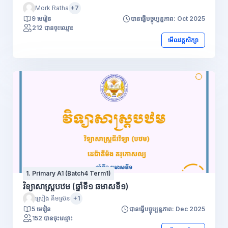
Mork Ratha
+7
9 មេរៀន
បានធ្វើបច្ចុប្បន្នភាព: Oct 2025
212 បានចុះឈ្មោះ
មើលវគ្គសិក្សា
1. Primary A1 (Batch4 Term1)
វិទ្យាសាស្ត្របឋម (ឆ្នាំទី១ ឆមាសទី១)
ស្រៀង គឹមស្រ៊ន
+1
5 មេរៀន
បានធ្វើបច្ចុប្បន្នភាព: Dec 2025
152 បានចុះឈ្មោះ