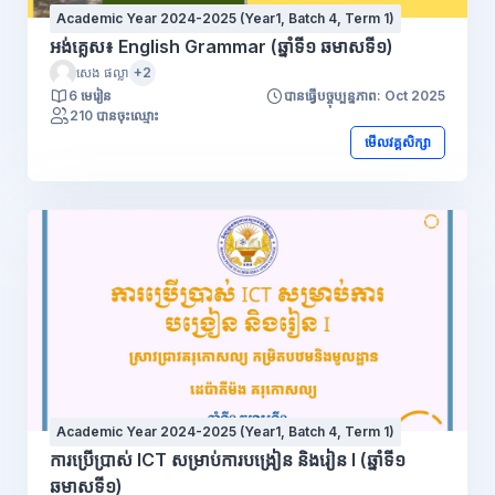
Academic Year 2024-2025 (Year1, Batch 4, Term 1)
អង់គ្លេស៖ English Grammar (ឆ្នាំទី១ ឆមាសទី១)
សេង ផល្លា
+2
6 មេរៀន
បានធ្វើបច្ចុប្បន្នភាព: Oct 2025
210 បានចុះឈ្មោះ
មើលវគ្គសិក្សា
Academic Year 2024-2025 (Year1, Batch 4, Term 1)
ការប្រើប្រាស់ ICT សម្រាប់ការបង្រៀន និងរៀន I (ឆ្នាំទី១
ឆមាសទី១)