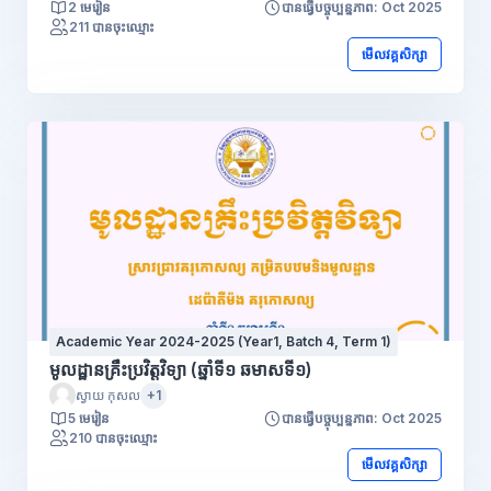
2 មេរៀន
បានធ្វើបច្ចុប្បន្នភាព: Oct 2025
211 បានចុះឈ្មោះ
មើលវគ្គសិក្សា
Academic Year 2024-2025 (Year1, Batch 4, Term 1)
មូលដ្ឋានគ្រឹះប្រវិត្តវិទ្យា (ឆ្នាំទី១ ឆមាសទី១)
ស្វាយ កុសល
+1
5 មេរៀន
បានធ្វើបច្ចុប្បន្នភាព: Oct 2025
210 បានចុះឈ្មោះ
មើលវគ្គសិក្សា