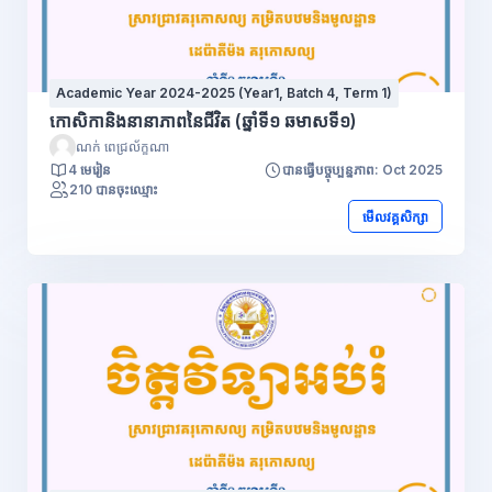
(Malinformation) គឺសំដៅលើប្រភេទព័ត៌មានដែលអាចជាការពិត
ប៉ុន្តែវាត្រូវបានប្រើដើម្បីធ្វើឱ្យគ្រោះ ថ្នាក់ដល់មនុស្ស អង្គការ ឬប្រទេស
ណាមួយ។ ឧទាហរណ៍ ឯកសារការទូតដែលបានផ្លាស់ប្តូររវាងរដ្ឋាភិបាល
Academic Year 2024-2025 (Year1, Batch 4, Term 1)
និងស្ថានទូតរបស់ខ្លួន នៅបរទេស អាចនឹងត្រូវបែកធ្លាយ ដែលអាច
មានផលប៉ះពាល់អវិជ្ជមានដល់រដ្ឋាភិបាល និងប្រជាជន។
កោសិកានិងនានាភាពនៃជីវិត (ឆ្នាំទី១ ឆមាសទី១)
ណក់ ពេជ្រល័ក្ខណា
4 មេរៀន
បានធ្វើបច្ចុប្បន្នភាព: Oct 2025
210 បានចុះឈ្មោះ
មើលវគ្គសិក្សា