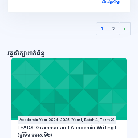
មើលវគ្គសិក្សា
1
2
(បច្ចុប្បន្ន)
Next 
វគ្គសិក្សាពាក់ព័ន្ធ
Academic Year 2024-2025 (Year1, Batch 4, Term 2)
LEADS: Grammar and Academic Writing I
(ឆ្នាំទី១ ឆមាសទី២)