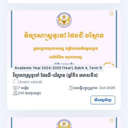
Academic Year 2024-2025 (Year1, Batch 4, Term 1)
វិទ្យាសាស្ត្រទូទៅ ផែនដី-បរិស្ថាន (ឆ្នាំទី១ ឆមាសទី១)
koem vannak
7 មេរៀន
បានធ្វើបច្ចុប្បន្នភាព: Oct 2025
210 បានចុះឈ្មោះ
មើលវគ្គសិក្សា