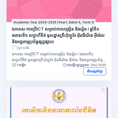
Academic Year 2024-2025 (Year1, Batch 4, Term 1)
ឯកទេស ការប្រើICT សម្រាប់ការបង្រៀន និងរៀន I ឆ្នាំទី១
ឆមាសទី១ សប្ដាហិ៍ទី៥ មូលដ្ឋានគ្រឹះកុំព្យូទ័រ អ៊ិនធឺណិត អ៊ីម៉េល
និងអក្ខរកម្មប្រព័ន្ធផ្សព្វផ្សាយ
ទូច សារីម
ឯកទេស ការប្រើICT សម្រាប់ការបង្រៀន និងរៀន I ឆមាសទី១
សប្ដាហិ៍ទី៥ មូលដ្ឋានគ្រឹះកុំព្យូទ័រ អ៊ិនធឺណិត អ៊ីម៉េល និងអក្ខរកម្មប្រព័ន្ធ
1 មេរៀន
បានធ្វើបច្ចុប្បន្នភាព: Dec 2025
ផ្សព្វផ្សាយ v ព័ត៌មាន គឺសំដៅដល់ដំណឹងថ្មីៗ ការបង្ហាញការពិតអំពី
ព្រឹត្តិការណ៍ ឬឧបទ្ទវហេតុ ដែលទើប តែកើតឡើង ឬកំពុងកើតឡើង។ v
មើលវគ្គសិក្សា
ដំណឹង ជាអ្វីដែលប្រាប់ឱ្យយើងដឹងពីរឿងអ្វីមួយឧទាហរណ៍មានដូចជា
ចំណេះដឹង ទិន្នន័យ ជាក់ស្តែង ការសិក្សាស្រាវជ្រាវ ឬការណែនាំ
ជាដើម។ v ព័ត៌មានខុស (Misinformation) ជាទូទៅសំដៅលើ
ព័ត៌មាន ដែលនាំឱ្យមានការយល់ខុស ដែលគេបង្កើតឡើង ឬចែកចាយ
ដោយមិនមានចេតនាគ្រប់គ្រង ឬបំណងអាក្រក់នោះទេ។ v ព័ត៌មានមិន
ពិត (Disinformation) គឺសំដៅជាទូទៅលើការប៉ុនប៉ងដោយចេតនា
(មានការរៀបចំទុក) ដើម្បីបំភ័ន្ត ឬបោកប្រាស់មនុស្ស តាមរយៈការផ្តល់
ព័ត៌មានមិនស្មោះត្រង់។ v ព័ត៌មានបង្កព្យសនកម្ម