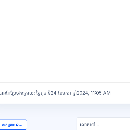
បានកែប្រែចុងក្រោយ: ថ្ងៃពុធ ទី24 ខែមករា ឆ្នាំ2024, 11:05 AM
លោតទៅ...
  សកម្មភាព�... 