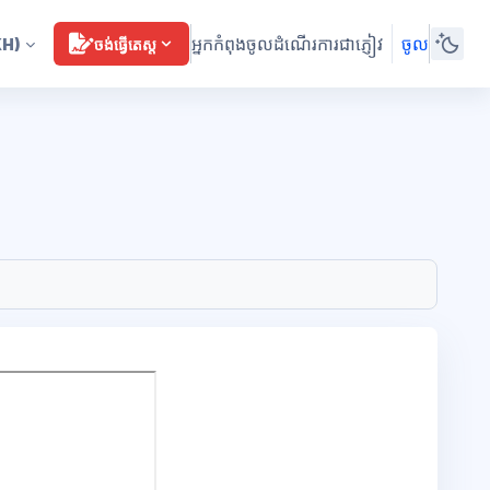
អ្នកកំពុងចូលដំណើរការជាភ្ញៀវ
ចូល
KH)
ចង់ធ្វើតេស្ត