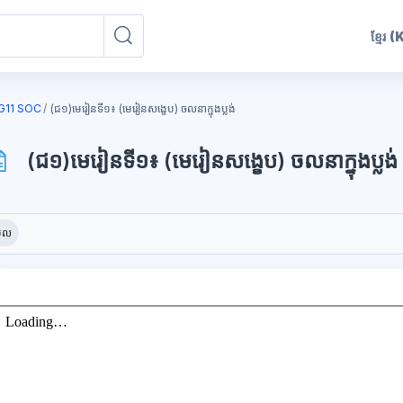
ខ្មែរ
(
ស្វែងរកវគ្គសិក្សា
ស្វែងរកវគ្គសិក្សា
G11 SOC
(ជ១)មេរៀនទី១៖ (មេរៀនសង្ខេប) ចលនាក្នុងប្លង់
(ជ១)មេរៀនទី១៖ (មេរៀនសង្ខេប) ចលនាក្នុងប្លង់
ុក
ូវការសម្រាប់ការបញ្ចប់
ើល