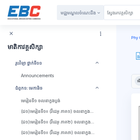
រំលងទៅកាន់មាតិកាមេ
មជ្ឈមណ្ឌលចំណេះដឹង
ប្លុក
Phy 
មាតិកាវគ្គសិក្សា
វេញ
រូបវិទ្យា ថ្នាក់ទី១១
ប្ល
Announcements
តម្រ
ម
វេញ
ជំពូក១: មេកានិច
មេរៀនទី១ ចលនាក្នុងប្លង់
(ជ១)មេរៀនទី១៖ (វីដេអូ ភាគ១) ចលនាក្នុងប្លង់
(ជ១)មេរៀនទី១៖ (វីដេអូ ភាគ២) ចលនាក្នុងប្លង់
(ជ១)មេរៀនទី១៖ (វីដេអូ ភាគ៣) ចលនាក្នុងប្លង់