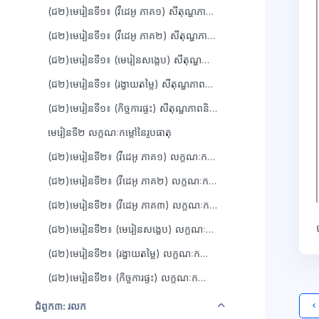
(ជ២)មេរៀនទី១៖ (វីដេអូ ភាគ១) សីតុណ្ហភាពនិងកម្តៅ
(ជ២)មេរៀនទី១៖ (វីដេអូ ភាគ២) សីតុណ្ហភាពនិងកម្តៅ
(ជ២)មេរៀនទី១៖ (មេរៀនសង្ខេប) សីតុណ្ហភាពនិងកម្តៅ
(ជ២)មេរៀនទី១៖ (រង្វាយតម្លៃ) សីតុណ្ហភាពនិងកម្តៅ
(ជ២)មេរៀនទី១៖ (កិច្ចការផ្ទះ) សីតុណ្ហភាពនិងកម្តៅ
មេរៀនទី២ លក្ខណៈកម្តៅនៃរូបធាតុ
(ជ២)មេរៀនទី២៖ (វីដេអូ ភាគ១) លក្ខណៈកម្តៅនៃរូបធាតុ
(ជ២)មេរៀនទី២៖ (វីដេអូ ភាគ២) លក្ខណៈកម្តៅនៃរូបធាតុ
(ជ២)មេរៀនទី២៖ (វីដេអូ ភាគ៣) លក្ខណៈកម្តៅនៃរូបធាតុ
(ជ២)មេរៀនទី២៖ (មេរៀនសង្ខេប) លក្ខណៈកម្តៅនៃរូបធាតុ
(ជ២)មេរៀនទី២៖ (រង្វាយតម្លៃ) លក្ខណៈកម្តៅនៃរូបធាតុ
(ជ២)មេរៀនទី២៖ (កិច្ចការផ្ទះ) លក្ខណៈកម្តៅនៃរូបធាតុ
វេញ
ជំពូក៣: រលក