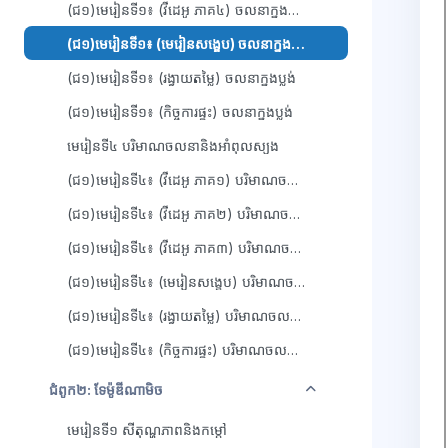
(ជ១)មេរៀនទី១៖ (វីដេអូ ភាគ៤) ចលនាក្នុងប្លង់
(ជ១)មេរៀនទី១៖ (មេរៀនសង្ខេប) ចលនាក្នុងប្លង់
(ជ១)មេរៀនទី១៖ (រង្វាយតម្លៃ) ចលនាក្នុងប្លង់
(ជ១)មេរៀនទី១៖ (កិច្ចការផ្ទះ) ចលនាក្នុងប្លង់
មេរៀនទី៤ បរិមាណចលនានិងអាំពុលស្យុង
(ជ១)មេរៀនទី៤៖ (វីដេអូ ភាគ១) បរិមាណចលនានិងអាំពុលស្យុង
(ជ១)មេរៀនទី៤៖ (វីដេអូ ភាគ២) បរិមាណចលនានិងអាំពុលស្យុង
(ជ១)មេរៀនទី៤៖ (វីដេអូ ភាគ៣) បរិមាណចលនានិងអាំពុលស្យុង
(ជ១)មេរៀនទី៤៖ (មេរៀនសង្ខេប) បរិមាណចលនានិងអាំពុលស្យុង
(ជ១)មេរៀនទី៤៖ (រង្វាយតម្លៃ) បរិមាណចលនានិងអាំពុលស្យុង
(ជ១)មេរៀនទី៤៖ (កិច្ចការផ្ទះ) បរិមាណចលនានិងអាំពុលស្យុង
វេញ
ជំពូក២: ទែម៉ូឌីណាមិច
មេរៀនទី១ សីតុណ្ហភាពនិងកម្តៅ