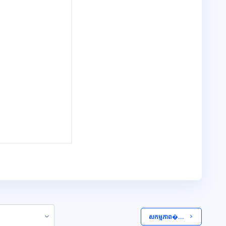
 សកម្មភាព�...  