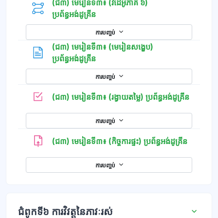
(ជ៣) មេរៀនទី៣៖ (វីដេអូភាគ ៦)
ប្រព័ន្ធអង់ដូគ្រីន
ការបញ្ចប់
(ជ៣) មេរៀនទី៣៖ (មេរៀនសង្ខេប)
ទំព័រ
ប្រព័ន្ធអង់ដូគ្រីន
ការបញ្ចប់
កម្រងសំណ
(ជ៣) មេរៀនទី៣៖ (រង្វាយតម្លៃ) ប្រព័ន្ធអង់ដូគ្រីន
ការបញ្ចប់
(ជ៣) មេរៀនទី៣៖ (កិច្ចការផ្ទះ) ប្រព័ន្ធអង់ដូគ្រីន
ការបញ្ចប់
ជំពូកទី៦ ការវិវត្តនៃភាវៈរស់