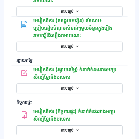
រាមាយណៈ
ការបញ្ចប់
មេរៀនទី៩៖ (សង្ខេបមេរៀន) សំណេរ៖
ប្រៀបធៀបចំណុចសំខាន់ៗមួយចំនួនក្នុងរឿង
ទំព័រ
រាមកេរ្ដិ៍ និងរឿងរាមាយណៈ
ការបញ្ចប់
រង្វាយតម្លៃ
មេរៀនទី៩៖ (រង្វាយតម្លៃ) ទំនាក់ទំនងរវាងអក្សរ
កម្រងសំណួរ
សិល្ប៍ខ្មែរនិងបរទេស
ការបញ្ចប់
កិច្ចការផ្ទះ
មេរៀនទី៩៖ (កិច្ចការផ្ទះ) ទំនាក់ទំនងរវាងអក្សរ
សិល្ប៍ខ្មែរនិងបរទេស
ការបញ្ចប់