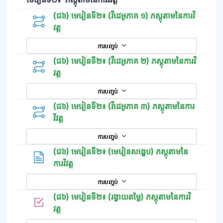
(ជ៦) មេរៀនទី២៖ (វីដេអូភាគ ១) ភស្ដុតាមនៃការវិ
វត្ត
ការបញ្ចប់
(ជ៦) មេរៀនទី២៖ (វីដេអូភាគ ២) ភស្ដុតាមនៃការវិ
វត្ត
ការបញ្ចប់
(ជ៦) មេរៀនទី២៖ (វីដេអូភាគ ៣) ភស្ដុតាមនៃការ
វិវត្ត
ការបញ្ចប់
(ជ៦) មេរៀនទី២៖ (មេរៀនសង្ខេប) ភស្ដុតាមនៃ
ទំព័រ
ការវិវត្ត
ការបញ្ចប់
(ជ៦) មេរៀនទី២៖ (រង្វាយតម្លៃ) ភស្ដុតាមនៃការវិ
កម្រងសំណួរ
វត្ត