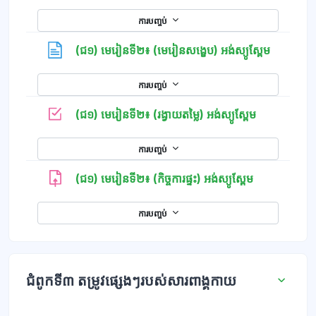
ការបញ្ចប់
ទំព័រ
(ជ១) មេរៀនទី២៖ (មេរៀនសង្ខេប) អង់ស្យូស្ពែម
ការបញ្ចប់
កម្រងសំណួរ
(ជ១) មេរៀនទី២៖ (រង្វាយតម្លៃ) អង់ស្យូស្ពែម
ការបញ្ចប់
(ជ១) មេរៀនទី២៖ (កិច្ចការផ្ទះ) អង់ស្យូស្ពែម
ការបញ្ចប់
ជំពូកទី៣ តម្រូវផ្សេងៗរបស់សារពាង្គកាយ