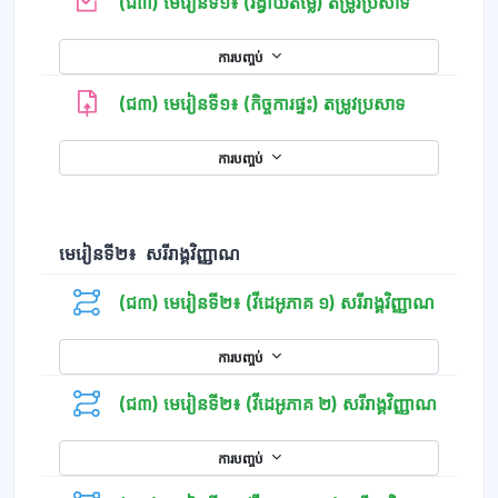
កម្រងសំណួរ
(ជ៣) មេរៀនទី១៖ (រង្វាយតម្លៃ) តម្រូវប្រសាទ
ការបញ្ចប់
(ជ៣) មេរៀនទី១៖ (កិច្ចការផ្ទះ) តម្រូវប្រសាទ
ការបញ្ចប់
មេរៀនទី២៖ សរីរាង្គវិញ្ញាណ
(ជ៣) មេរៀនទី២៖ (វីដេអូភាគ ១) សរីរាង្គវិញ្ញាណ
ការបញ្ចប់
(ជ៣) មេរៀនទី២៖ (វីដេអូភាគ ២) សរីរាង្គវិញ្ញាណ
ការបញ្ចប់