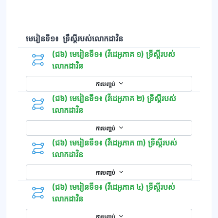
មេរៀនទី១៖ ទ្រឹស្ដីរបស់លោកដាវិន
(ជ៦) មេរៀនទី១៖ (វីដេអូភាគ ១) ទ្រីស្ដីរបស់
លោកដាវិន
ការបញ្ចប់
(ជ៦) មេរៀនទី១៖ (វីដេអូភាគ ២) ទ្រីស្ដីរបស់
លោកដាវិន
ការបញ្ចប់
(ជ៦) មេរៀនទី១៖ (វីដេអូភាគ ៣) ទ្រីស្ដីរបស់
លោកដាវិន
ការបញ្ចប់
(ជ៦) មេរៀនទី១៖ (វីដេអូភាគ ៤) ទ្រីស្ដីរបស់
លោកដាវិន
ការបញ្ចប់