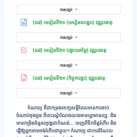
ការបញ្ចប់
ទំព័រ
(ជ៨) មេរៀនទី២៖ (មេរៀនសង្ខេប) វដ្ដរូបធាតុ
ការបញ្ចប់
កម្រងសំណួរ
(ជ៨) មេរៀនទី២៖ (រង្វាយតម្លៃ) វដ្ដរូបធាតុ
ការបញ្ចប់
(ជ៨) មេរៀនទី២៖ (កិច្ចការផ្ទះ) វដ្ដរូបធាតុ
ការបញ្ចប់
កំណាព្យ គឺជាកម្រងពាក្យសម្តីដែលមានការចាប់
ចំណាប់ចុងចួន ពីរោះរណ្ដំណែងណងមានឃ្លាមានល្បៈ និង
មានកម្រិតចំនួនព្យាង្គជាកំណត់... ចេញពីទឹកចិត្តរំភើប និង
ធ្វើឱ្យអ្នកអានចង់រំភើបជាមួយ។ កំណាព្យ ជាកេរដំណែល