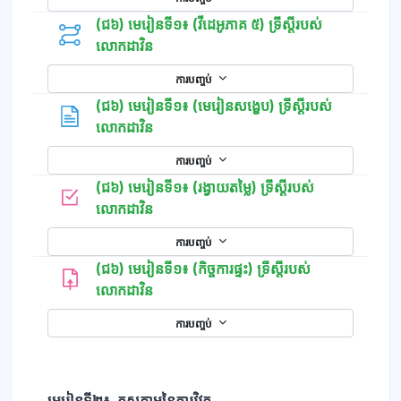
(ជ៦) មេរៀនទី១៖ (វីដេអូភាគ ៥) ទ្រីស្ដីរបស់
លោកដាវិន
ការបញ្ចប់
(ជ៦) មេរៀនទី១៖ (មេរៀនសង្ខេប) ទ្រីស្ដីរបស់
ទំព័រ
លោកដាវិន
ការបញ្ចប់
(ជ៦) មេរៀនទី១៖ (រង្វាយតម្លៃ) ទ្រីស្ដីរបស់
កម្រងសំណួរ
លោកដាវិន
ការបញ្ចប់
(ជ៦) មេរៀនទី១៖ (កិច្ចការផ្ទះ) ទ្រីស្ដីរបស់
លោកដាវិន
ការបញ្ចប់
មេរៀនទី២៖ ភស្ដុតាមនៃការវិវត្ត