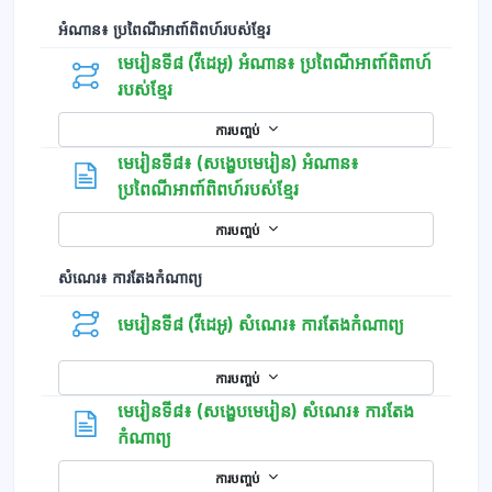
អំណាន៖ ប្រពៃណីអាពា៍ពិពហ៍របស់ខ្មែរ
មេរៀនទី៨ (វីដេអូ) អំណាន៖ ប្រពៃណីអាពា៍ពិពាហ៍
របស់ខ្មែរ
ការបញ្ចប់
មេរៀនទី៨៖ (សង្ខេបមេរៀន) អំណាន៖
ទំព័រ
ប្រពៃណីអាពា៍ពិពហ៍របស់ខ្មែរ
ការបញ្ចប់
សំណេរ៖ ការតែងកំណាព្យ
មេរៀនទី៨ (វីដេអូ) សំណេរ៖ ការតែងកំណាព្យ
ការបញ្ចប់
មេរៀនទី៨៖ (សង្ខេបមេរៀន) សំណេរ៖ ការតែង
ទំព័រ
កំណាព្យ
ការបញ្ចប់