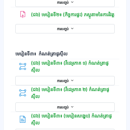
ការបញ្ចប់
(ជ៦) មេរៀនទី២៖ (កិច្ចការផ្ទះ) ភស្ដុតាមនៃការវិវត្ត
ការបញ្ចប់
មេរៀនទី៣៖ កំណត់ត្រាផូស៊ីល
(ជ៦) មេរៀនទី៣៖ (វីដេអូភាគ ១) កំណត់ត្រាផូ
ស៊ីល
ការបញ្ចប់
(ជ៦) មេរៀនទី៣៖ (វីដេអូភាគ ២) កំណត់ត្រាផូ
ស៊ីល
ការបញ្ចប់
(ជ៦) មេរៀនទី៣៖ (មេរៀនសង្ខេប) កំណត់ត្រាផូ
ទំព័រ
ស៊ីល