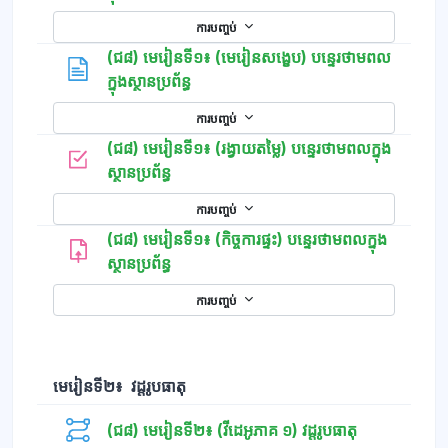
ការបញ្ចប់
(ជ៨) មេរៀនទី១៖ (មេរៀនសង្ខេប) បន្ទេរថាមពល
ទំព័រ
ក្នុងស្ថានប្រព័ន្ធ
ការបញ្ចប់
(ជ៨) មេរៀនទី១៖ (រង្វាយតម្លៃ) បន្ទេរថាមពលក្នុង
កម្រងសំណួរ
ស្ថានប្រព័ន្ធ
ការបញ្ចប់
(ជ៨) មេរៀនទី១៖ (កិច្ចការផ្ទះ) បន្ទេរថាមពលក្នុង
ស្ថានប្រព័ន្ធ
ការបញ្ចប់
មេរៀនទី២៖ វដ្ដរូបធាតុ
(ជ៨) មេរៀនទី២៖ (វីដេអូភាគ ១) វដ្ដរូបធាតុ