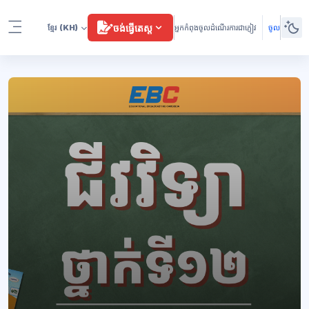
រំលងទៅកាន់មាតិកាមេ
ចង់ធ្វើតេស្ត
ខ្មែរ
(KH)
អ្នកកំពុងចូលដំណើរការជាភ្ញៀវ
ចូល
Side panel
ប្លុក