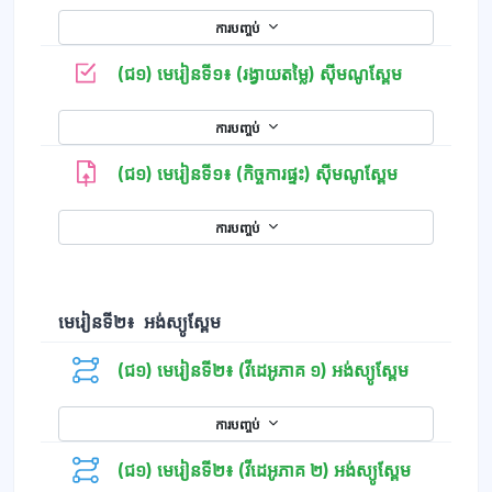
ការបញ្ចប់
កម្រងសំណួរ
(ជ១) មេរៀនទី១៖ (រង្វាយតម្លៃ) ស៊ីមណូស្ពែម
ការបញ្ចប់
(ជ១) មេរៀនទី១៖ (កិច្ចការផ្ទះ) ស៊ីមណូស្ពែម
ការបញ្ចប់
មេរៀនទី២៖ អង់ស្យូស្ពែម
(ជ១) មេរៀនទី២៖ (វីដេអូភាគ ១) អង់ស្យូស្ពែម
ការបញ្ចប់
(ជ១) មេរៀនទី២៖ (វីដេអូភាគ ២) អង់ស្យូស្ពែម