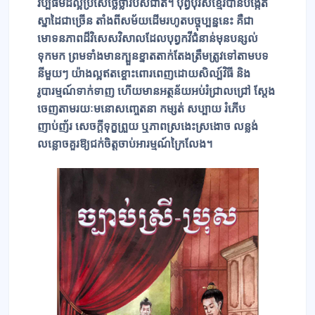
វប្បធម៌ដ៏ល្អប្រសើថ្លៃថ្លារបស់ជាតិ។ បុព្វបុរសខ្មែរបានបង្កើត
ស្នាដៃជាច្រើន តាំងពីសម័យដើមរហូតបច្ចុប្បន្ននេះ គឺជា
មោទនភាពដ៏វិសេសវិសាលដែលបុព្វកវីជំនាន់មុនបន្សល់
ទុកមក ព្រមទាំងមានក្បួនខ្នាតតាក់តែងត្រឹមត្រូវទៅតាមបទ
នីមួយៗ យ៉ាងល្អឥតខ្ចោះពោរពេញដោយសិល្ប៍វិធី និង
រូបារម្មណ៍ទាក់ទាញ ហើយមានអត្ថន័យអប់រំជ្រាលជ្រៅ ស្ដែង
ចេញតាមរយៈមនោសញ្ចេតនា កម្សត់ សប្បាយ រំភើប
ញាប់ញ័រ សេចក្ដីទុក្ខព្រួយ ឬភាពស្រងេះស្រងោច លន្លង់
លន្លោចគួរឱ្យជក់ចិត្តចាប់អារម្មណ៍ក្រៃលែង។