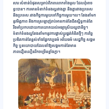
សារៈសំខាន់បំផុតសម្រាប់ពិភពលោកទាំងមូល ដែលពុំអាច
ខ្វះបាន។ ការមានទំនាក់ទំនងល្អរវាងគ្នា និងគ្នារវាងប្រទេស
និងប្រទេស រវាងកិច្ចការមួយទៅកិច្ចការមួយ។ល។ តែងនាំមក
នូវមិត្តភាព និងការស្រឡាញ់រាប់អានកាន់តែជិតស្និទ្ធកាន់តែ
រឹងមាំប្រកបដោយការយោគយល់អធ្យាស្រ័យល្អជានិច្ច។
ទំនាក់ទំនងល្អតែងនាំមកនូវការផ្លាស់ប្ដូរផ្នត់គំនិតថ្មីៗ ការច្នៃ
ប្រឌិតកាន់តែខ្ពស់ទាំងផ្នែកវប្បធម៌ អរិយធម៌ សេដ្ឋកិច្ច សង្គម
កិច្ច ឬនយោបាយដែលនាំឱ្យសង្គមកាន់តែមាន
ភាពជឿនលឿនរីកចម្រើនខ្លាំងក្លា។