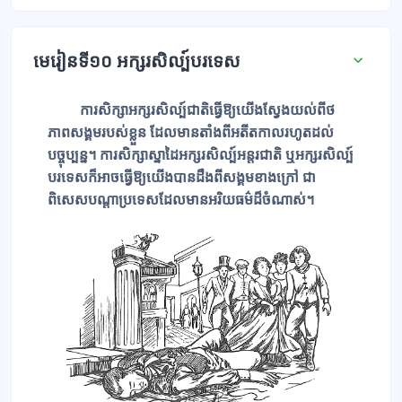
មេរៀនទី១០ អក្សរសិល្ប៍បរទេស
ការសិក្សាអក្សរសិល្ប៍ជាតិធ្វើឱ្យយើងស្វែងយល់ពីថ
ភាពសង្គមរបស់ខ្លួន ដែលមានតាំងពីអតីតកាលរហូតដល់
បច្ចុប្បន្ន។ ការសិក្សាស្នាដៃអក្សរសិល្ប៍អន្ដរជាតិ ឬអក្សរសិល្ប៍
បរទេសក៏អាចធ្វើឱ្យយើងបានដឹងពីសង្គមខាងក្រៅ ជា
ពិសេសបណ្ដាប្រទេសដែលមានអរិយធម៌ដ៏ចំណាស់។