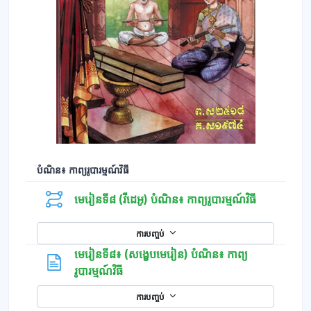
បំណិន៖ កាព្យរូបារម្មណ៍វិធី
មេរៀនទី៨ (វីដេអូ) បំណិន៖ កាព្យរូបារម្មណ៍វិធី
ការបញ្ចប់
មេរៀនទី៨៖ (សង្ខេបមេរៀន) បំណិន៖ កាព្យ
ទំព័រ
រូបារម្មណ៍វិធី
ការបញ្ចប់