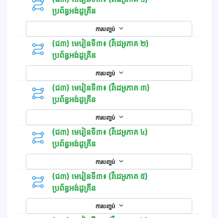
ប្រព័ន្ធអង់ដូគ្រីន
ការបញ្ចប់
(ជ៣) មេរៀនទី៣៖ (វីដេអូភាគ ២)
ប្រព័ន្ធអង់ដូគ្រីន
ការបញ្ចប់
(ជ៣) មេរៀនទី៣៖ (វីដេអូភាគ ៣)
ប្រព័ន្ធអង់ដូគ្រីន
ការបញ្ចប់
(ជ៣) មេរៀនទី៣៖ (វីដេអូភាគ ៤)
ប្រព័ន្ធអង់ដូគ្រីន
ការបញ្ចប់
(ជ៣) មេរៀនទី៣៖ (វីដេអូភាគ ៥)
ប្រព័ន្ធអង់ដូគ្រីន
ការបញ្ចប់