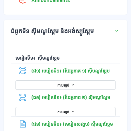
វេទិកា
Announcements
ជំពូកទី១ ស៊ីមណូស្ពែម និងអង់ស្យូស្ពែម
មេរៀនទី១៖ ស៊ីមណូស្ពែម
(ជ១) មេរៀនទី១៖ (វីដេអូភាគ ១) ស៊ីមណូស្ពែម
ការបញ្ចប់
(ជ១) មេរៀនទី១៖ (វីដេអូភាគ ២) ស៊ីមណូស្ពែម
ការបញ្ចប់
ទំព័រ
(ជ១) មេរៀនទី១៖ (មេរៀនសង្ខេប) ស៊ីមណូស្ពែម