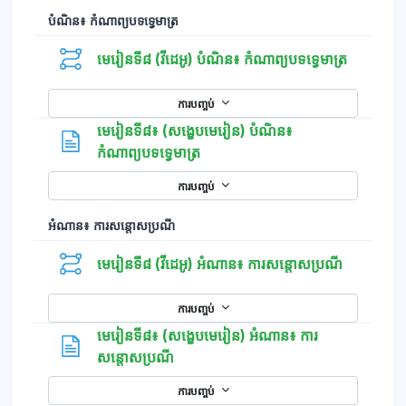
បំណិន៖ កំណាព្យបទទ្វេមាត្រ
មេរៀនទី៨ (វីដេអូ) បំណិន៖ កំណាព្យបទទ្វេមាត្រ
ការបញ្ចប់
មេរៀនទី៨៖ (សង្ខេបមេរៀន) បំណិន៖
ទំព័រ
កំណាព្យបទទ្វេមាត្រ
ការបញ្ចប់
អំណាន៖ ការសន្ដោសប្រណី
មេរៀនទី៨ (វីដេអូ) អំណាន៖ ការសន្ដោសប្រណី
ការបញ្ចប់
មេរៀនទី៨៖ (សង្ខេបមេរៀន) អំណាន៖ ការ
ទំព័រ
សន្ដោសប្រណី
ការបញ្ចប់