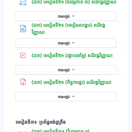
(ជ៣) មេរៀនទី២៖ (វីដេអូភាគ ៣) សរីរាង្គវិញ្ញាណ
ការបញ្ចប់
(ជ៣) មេរៀនទី២៖ (មេរៀនសង្ខេប) សរីរាង្គ
ទំព័រ
វិញ្ញាណ
ការបញ្ចប់
កម្រងសំណ
(ជ៣) មេរៀនទី២៖ (រង្វាយតម្លៃ) សរីរាង្គវិញ្ញាណ
ការបញ្ចប់
(ជ៣) មេរៀនទី២៖ (កិច្ចការផ្ទះ) សរីរាង្គវិញ្ញាណ
ការបញ្ចប់
មេរៀនទី៣៖ ប្រព័ន្ធអង់ដូគ្រីន
(ជ៣) មេរៀនទី៣៖ (វីដេអូភាគ ១)