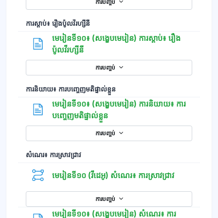
ការបញ្ចប់
ការស្ដាប់៖ រឿងប៉ូលវីរហ្សីនី
មេរៀនទី១០៖ (សង្ខេបមេរៀន) ការស្ដាប់៖ រឿង
ទំព័រ
ប៉ូលវីរហ្សីនី
ការបញ្ចប់
ការនិយាយ៖ ការបញ្ចេញមតិផ្ទាល់ខ្លួន
មេរៀនទី១០៖ (សង្ខេបមេរៀន) ការនិយាយ៖ ការ
ទំព័រ
បញ្ចេញមតិផ្ទាល់ខ្លួន
ការបញ្ចប់
សំណេរ៖ ការស្រាវជ្រាវ
មេរៀនទី១០ (វីដេអូ) សំណេរ៖ ការស្រាវជ្រាវ
ការបញ្ចប់
មេរៀនទី១០៖ (សង្ខេបមេរៀន) សំណេរ៖ ការ