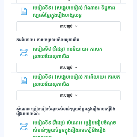
មេរៀនទី៩៖ (សង្ខេបមេរៀន) អំណាន​៖ ទិដ្ឋភាព
ទំព័រ
វប្បធម៌ខ្មែរក្នុងរឿងហង្សយន្ដ
ការបញ្ចប់
ការនិយាយ៖ ការបកស្រាយន័យសុភាសិត
មេរៀនទី៩ (វីដេអូ) ការនិយាយ៖ ការបក
ស្រាយន័យសុភាសិត
ការបញ្ចប់
មេរៀនទី៩៖ (សង្ខេបមេរៀន) ការនិយាយ៖ ការបក
ទំព័រ
ស្រាយន័យសុភាសិត
ការបញ្ចប់
សំណេរ៖ ប្រៀបធៀបចំណុចសំខាន់ៗមួយចំនួនក្នុងរឿងរាមកេរ្ដិ៍និង
រឿងរាមាយណៈ
មេរៀនទី៩ (វីដេអូ) សំណេរ៖ ប្រៀបធៀបចំណុច
សំខាន់ៗមួយចំនួនក្នុងរឿងរាមកេរ្ដិ៍ និងរឿង