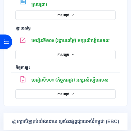
ទំព័រ
ស្រាវជ្រាវ
ការបញ្ចប់
រង្វាយតម្លៃ
កម្រងសំណួ
មេរៀនទី១០៖ (រង្វាយតម្លៃ) អក្សរសិល្ប៍បរទេស
Open course index
ការបញ្ចប់
កិច្ចការផ្ទះ
មេរៀនទី១០៖ (កិច្ចការផ្ទះ) អក្សរសិល្ប៍បរទេស
ការបញ្ចប់
ប្លុក
@រក្សាសិទ្ធគ្រប់យ៉ាងដោយ ស្ថាប័នផ្សព្វផ្សាយអប់រំកម្ពុជា (EBC)