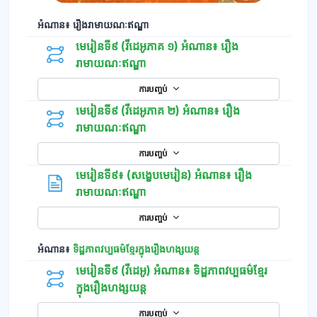
អំណាន៖ រឿងរាមាយណៈឥណ្ឌា
មេរៀនទី៩ (វីដេអូភាគ ១) អំណាន៖ រឿង
រាមាយណៈឥណ្ឌា
ការបញ្ចប់
មេរៀនទី៩ (វីដេអូភាគ ២) អំណាន៖ រឿង
រាមាយណៈឥណ្ឌា
ការបញ្ចប់
មេរៀនទី៩៖ (សង្ខេបមេរៀន) អំណាន៖ រឿង
ទំព័រ
រាមាយណៈឥណ្ឌា
ការបញ្ចប់
អំណាន​​៖
ទិដ្ឋភាពវប្បធម៌ខ្មែរក្នុងរឿងហង្សយន្ដ
មេរៀនទី៩ (វីដេអូ)​ អំណាន​៖ ទិដ្ឋភាពវប្បធម៌ខ្មែរ
ក្នុងរឿងហង្សយន្ដ
ការបញ្ចប់