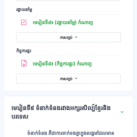
រង្វាយតម្លៃ
កម្រងសំណួរ
មេរៀនទី៨៖ (រង្វាយតម្លៃ) កំណាព្យ
ការបញ្ចប់
កិច្ចការផ្ទះ
មេរៀនទី៨៖ (កិច្ចការផ្ទះ) កំណាព្យ
ការបញ្ចប់
មេរៀនទី៩ ទំនាក់ទំនងរវាងអក្សរសិល្ប៍ខ្មែរនិង
បរទេស
ទំនាក់ទំនង គឺជាការទាក់ទងគ្នាក្នុងសង្គមដែលមាន