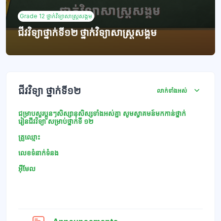
Grade 12 ថ្នាក់វិទ្យាសាស្រ្តសង្គម
ជីវវិទ្យាថ្នាក់ទី១២ ថ្នាក់វិទ្យាសាស្រ្តសង្គម
ប្លុក
គ្រោងប្រធានបទ
ជីវវិទ្យា ថ្នាក់ទី១២
លាក់ទាំងអស់
ជម្រាបសួរប្អូនៗសិស្សានុសិស្សទាំងអស់គ្នា សូមស្វាគមន៍មកកាន់ថ្នាក់
រៀន
ជីវ
វិទ្យា
សម្រាប់ថ្នាក់ទី
១២
គ្រូឈ្មោះ
លេខទំនាក់ទំនង​
អ៊ីមែល