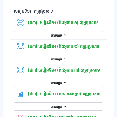
មេរៀនទី១៖ តម្រូវប្រសាទ
(ជ៣) មេរៀនទី១៖ (វីដេអូភាគ ១) តម្រូវប្រសាទ
ការបញ្ចប់
(ជ៣) មេរៀនទី១៖ (វីដេអូភាគ ២) តម្រូវប្រសាទ
ការបញ្ចប់
(ជ៣) មេរៀនទី១៖ (វីដេអូភាគ ៣) តម្រូវប្រសាទ
ការបញ្ចប់
ទំព័រ
(ជ៣) មេរៀនទី១៖ (មេរៀនសង្ខេប) តម្រូវប្រសាទ
ការបញ្ចប់