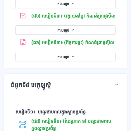
ការបញ្ចប់
កម្រងសំ
(ជ៦) មេរៀនទី៣៖ (រង្វាយតម្លៃ) កំណត់ត្រាផូស៊ីល
ការបញ្ចប់
(ជ៦) មេរៀនទី៣៖ (កិច្ចការផ្ទះ) កំណត់ត្រាផូស៊ីល
ការបញ្ចប់
ជំពូកទី៨ អេកូឡូស៊ី
មេរៀនទី១៖ បន្ទេរថាមពលក្នុងស្ថានប្រព័ន្ធ
(ជ៨) មេរៀនទី១៖ (វីដេអូភាគ ១) បន្ទេរថាមពល
ក្នុងស្ថានប្រព័ន្ធ