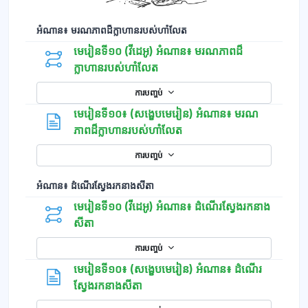
អំណាន៖ មរណភាពដ៏ក្លាហានរបស់ហាំលែត
មេរៀនទី១០ (វីដេអូ) អំណាន៖ មរណភាពដ៏
ក្លាហានរបស់ហាំលែត
ការបញ្ចប់
មេរៀនទី១០៖ (សង្ខេបមេរៀន)​ អំណាន៖ មរណ
ទំព័រ
ភាពដ៏ក្លាហានរបស់ហាំលែត
ការបញ្ចប់
អំណាន៖ ដំណើរស្វែងរកនាងសីតា
មេរៀនទី១០ (វីដេអូ) អំណាន៖ ដំណើរស្វែងរកនាង
សីតា
ការបញ្ចប់
មេរៀនទី១០៖ (សង្ខេបមេរៀន) អំណាន៖ ដំណើរ
ទំព័រ
ស្វែងរកនាងសីតា