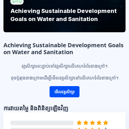
វគ្គសិក្សា
Achieving Sustainable Development
Goals on Water and Sanitation
ប្លុក
Achieving Sustainable Development Goals
on Water and Sanitation
វគ្គសិក្សានេះភ្ជាប់ទៅវគ្គសិក្សាលើគេហទំព័រខាងក្រៅ។
ចុចប៊ូតុងខាងក្រោមដើម្បីមើលវគ្គសិក្សានៅលើគេហទំព័រខាងក្រៅ។
មើលវគ្គសិក្សា
ប្លុក
ការវាយតម្លៃ និងពិនិត្យឡើងវិញ
រំលង ការវាយតម្លៃ និងពិនិត្យឡើងវិញ
0%