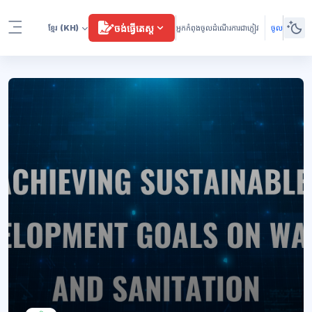
រំលងទៅកាន់មាតិកាមេ
ចង់ធ្វើតេស្ត
ខ្មែរ
(KH)
អ្នកកំពុងចូលដំណើរការជាភ្ញៀវ
ចូល
Side panel
ប្លុក