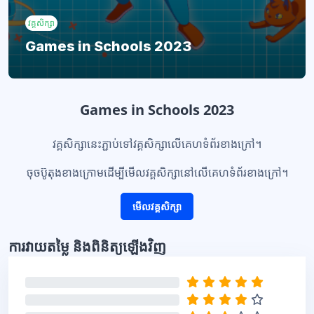
វគ្គសិក្សា
Games in Schools 2023
ប្លុក
Games in Schools 2023
វគ្គសិក្សានេះភ្ជាប់ទៅវគ្គសិក្សាលើគេហទំព័រខាងក្រៅ។
ចុចប៊ូតុងខាងក្រោមដើម្បីមើលវគ្គសិក្សានៅលើគេហទំព័រខាងក្រៅ។
មើលវគ្គសិក្សា
ប្លុក
ការវាយតម្លៃ និងពិនិត្យឡើងវិញ
រំលង ការវាយតម្លៃ និងពិនិត្យឡើងវិញ
0%
0%