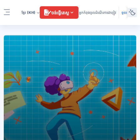
រំលងទៅកាន់មាតិកាមេ
ចង់ធ្វើតេស្ត
ខ្មែរ
(KH)
អ្នកកំពុងចូលដំណើរការជាភ្ញៀវ
ចូល
Side panel
ប្លុក