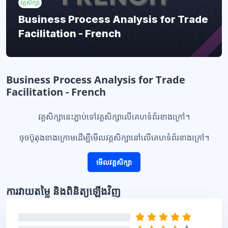
វគ្គសិក្សា
Business Process Analysis for Trade
Facilitation - French
ប្លុក
Business Process Analysis for Trade
Facilitation - French
វគ្គសិក្សានេះភ្ជាប់ទៅវគ្គសិក្សាលើគេហទំព័រខាងក្រៅ។
ចុចប៊ូតុងខាងក្រោមដើម្បីមើលវគ្គសិក្សានៅលើគេហទំព័រខាងក្រៅ។
មើលវគ្គសិក្សា
ប្លុក
ការវាយតម្លៃ និងពិនិត្យឡើងវិញ
រំលង ការវាយតម្លៃ និងពិនិត្យឡើងវិញ
0%