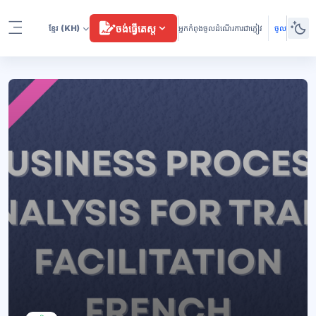
រំលងទៅកាន់មាតិកាមេ
ចង់ធ្វើតេស្ត
ខ្មែរ
(KH)
អ្នកកំពុងចូលដំណើរការជាភ្ញៀវ
ចូល
Side panel
ប្លុក