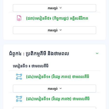
ការបញ្ចប់
(ជ៣)មេរៀនទី៥៖ (កិច្ចការផ្ទះ) អគ្គិសនីវិភាគ
ការបញ្ចប់
ជំពូក៤ : ប្រតិកម្មគីមី និងថាមពល
មេរៀនទី១ ៖ ថាមពលគីមី
(ជ៤)មេរៀនទី១៖ (វីដេអូ ភាគ១) ថាមពលគីមី
ការបញ្ចប់
(ជ៤)មេរៀនទី១៖ (វីដេអូ ភាគ២) ថាមពលគីមី