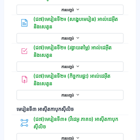
ការបញ្ចប់
(ជ៧)មេរៀនទី២៖ (សង្ខេបមេរៀន) អាល់ដេអ៊ីត
ទំព័រ
និងសេតូន
ការបញ្ចប់
(ជ៧)មេរៀនទី២៖ (រង្វាយតម្លៃ) អាល់ដេអ៊ីត
កម្រងសំណួរ
និងសេតូន
ការបញ្ចប់
(ជ៧)មេរៀនទី២៖ (កិច្ចការផ្ទះ) អាល់ដេអ៊ីត
និងសេតូន
ការបញ្ចប់
មេរៀនទី៣ អាស៊ីតកាបុកស៊ីលិច
(ជ៧)មេរៀនទី៣៖ (វីដេអូ ភាគ១) អាស៊ីតកាបុក
ស៊ីលិច
ការបញ្ចប់