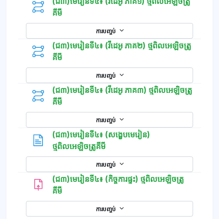
(ជ៣)មេរៀនទី៤៖ (វីដេអូ ភាគ១) ថ្មពិលអេឡិចត្រូ
គីមី
ការបញ្ចប់
(ជ៣)មេរៀនទី៤៖ (វីដេអូ ភាគ២) ថ្មពិលអេឡិចត្រូ
គីមី
ការបញ្ចប់
(ជ៣)មេរៀនទី៤៖ (វីដេអូ ភាគ៣) ថ្មពិលអេឡិចត្រូ
គីមី
ការបញ្ចប់
(ជ៣)មេរៀនទី៤៖ (សង្ខេបមេរៀន)
ទំព័រ
ថ្មពិលអេឡិចត្រូគីមី
ការបញ្ចប់
(ជ៣)មេរៀនទី៤៖ (កិច្ចការផ្ទះ) ថ្មពិលអេឡិចត្រូ
គីមី
ការបញ្ចប់