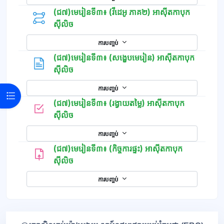
(ជ៧)មេរៀនទី៣៖ (វីដេអូ ភាគ២) អាស៊ីតកាបុក
ស៊ីលិច
ការបញ្ចប់
(ជ៧)មេរៀនទី៣៖ (សង្ខេបមេរៀន) អាស៊ីតកាបុក
ទំព័រ
ស៊ីលិច
ការបញ្ចប់
Open course index
(ជ៧)មេរៀនទី៣៖ (រង្វាយតម្លៃ) អាស៊ីតកាបុក
កម្រងសំណួរ
ស៊ីលិច
ការបញ្ចប់
(ជ៧)មេរៀនទី៣៖ (កិច្ចការផ្ទះ) អាស៊ីតកាបុក
ស៊ីលិច
ការបញ្ចប់
ប្លុក