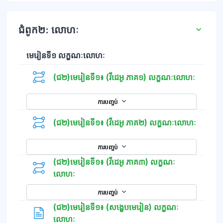
ជំពូក២: លោហៈ
មេរៀនទី១ លក្ខណៈលោហៈ
(ជ២)មេរៀនទី១៖ (វីដេអូ ភាគ១) លក្ខណៈលោហៈ
ការបញ្ចប់
(ជ២)មេរៀនទី១៖ (វីដេអូ ភាគ២) លក្ខណៈលោហៈ
ការបញ្ចប់
(ជ២)មេរៀនទី១៖ (វីដេអូ ភាគ៣) លក្ខណៈ
លោហៈ
ការបញ្ចប់
(ជ២)មេរៀនទី១៖ (សង្ខេបមេរៀន) លក្ខណៈ
ទំព័រ
លោហៈ