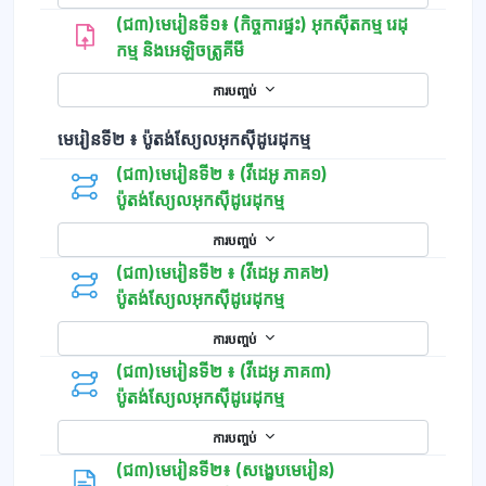
(ជ៣)មេរៀនទី១៖ (កិច្ចការផ្ទះ) អុកស៊ីតកម្ម រេដុ
កម្ម និងអេឡិចត្រូគីមី
ការបញ្ចប់
មេរៀនទី២ ៖ ប៉ូតង់ស្យែលអុកស៊ីដូរេដុកម្ម
(ជ៣)មេរៀនទី២ ៖ (វីដេអូ ភាគ១)
ប៉ូតង់ស្យែលអុកស៊ីដូរេដុកម្ម
ការបញ្ចប់
(ជ៣)មេរៀនទី២ ៖ (វីដេអូ ភាគ២)
ប៉ូតង់ស្យែលអុកស៊ីដូរេដុកម្ម
ការបញ្ចប់
(ជ៣)មេរៀនទី២ ៖ (វីដេអូ ភាគ៣)
ប៉ូតង់ស្យែលអុកស៊ីដូរេដុកម្ម
ការបញ្ចប់
(ជ៣)មេរៀនទី២៖ (សង្ខេបមេរៀន)