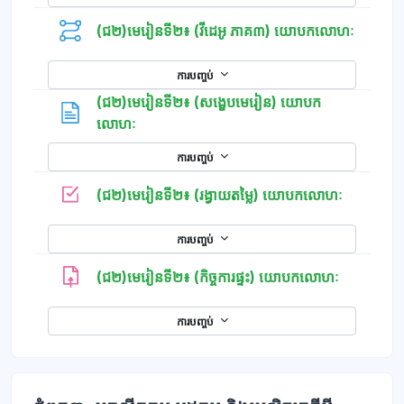
(ជ២)មេរៀនទី២៖ (វីដេអូ ភាគ៣) យោបកលោហៈ
ការបញ្ចប់
(ជ២)មេរៀនទី២៖ (សង្ខេបមេរៀន) យោបក
ទំព័រ
លោហៈ
ការបញ្ចប់
កម្រងសំណួ
(ជ២)មេរៀនទី២៖ (រង្វាយតម្លៃ) យោបកលោហៈ
ការបញ្ចប់
(ជ២)មេរៀនទី២៖ (កិច្ចការផ្ទះ) យោបកលោហៈ
ការបញ្ចប់