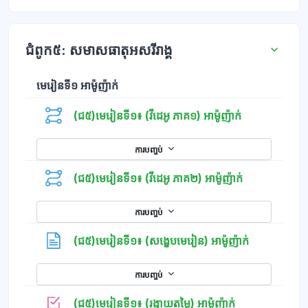
ជំពូក៥: សមាសធាតុអសរីរាង្គ
មេរៀនទី១ អាម៉ូញ៉ាក់
(ជ៥)មេរៀនទី១៖ (វីដេអូ ភាគ១) អាម៉ូញ៉ាក់
ការបញ្ចប់
(ជ៥)មេរៀនទី១៖ (វីដេអូ ភាគ២) អាម៉ូញ៉ាក់
ការបញ្ចប់
ទំព័រ
(ជ៥)មេរៀនទី១៖ (សង្ខេបមេរៀន) អាម៉ូញ៉ាក់
ការបញ្ចប់
កម្រងសំណួរ
(ជ៥)មេរៀនទី១៖ (រង្វាយតម្លៃ) អាម៉ូញ៉ាក់