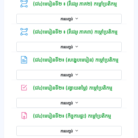
(ជ៤)មេរៀនទី២ ៖ (វីដេអូ ភាគ២) កម្តៅប្រតិកម្ម
ការបញ្ចប់
(ជ៤)មេរៀនទី២ ៖ (វីដេអូ ភាគ៣) កម្តៅប្រតិកម្ម
ការបញ្ចប់
ទំព័រ
(ជ៤)មេរៀនទី២៖ (សង្ខេបមេរៀន) កម្តៅប្រតិកម្ម
ការបញ្ចប់
កម្រងសំណួរ
(ជ៤)មេរៀនទី២៖ (រង្វាយតម្លៃ) កម្តៅប្រតិកម្ម
ការបញ្ចប់
(ជ៤)មេរៀនទី២៖ (កិច្ចការផ្ទះ) កម្តៅប្រតិកម្ម
ការបញ្ចប់