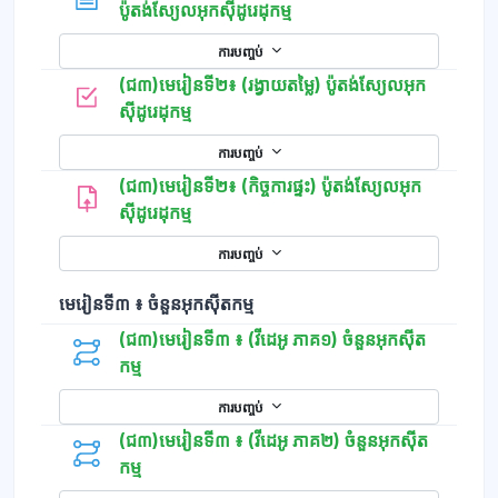
ទំព័រ
ប៉ូតង់ស្យែលអុកស៊ីដូរេដុកម្ម
ការបញ្ចប់
(ជ៣)មេរៀនទី២៖ (រង្វាយតម្លៃ) ប៉ូតង់ស្យែលអុក
កម្រងសំណួរ
ស៊ីដូរេដុកម្ម
ការបញ្ចប់
(ជ៣)មេរៀនទី២៖ (កិច្ចការផ្ទះ) ប៉ូតង់ស្យែលអុក
ស៊ីដូរេដុកម្ម
ការបញ្ចប់
មេរៀនទី៣ ៖ ចំនួនអុកស៊ីតកម្ម
(ជ៣)មេរៀនទី៣ ៖ (វីដេអូ ភាគ១) ចំនួនអុកស៊ីត
កម្ម
ការបញ្ចប់
(ជ៣)មេរៀនទី៣ ៖ (វីដេអូ ភាគ២) ចំនួនអុកស៊ីត
កម្ម