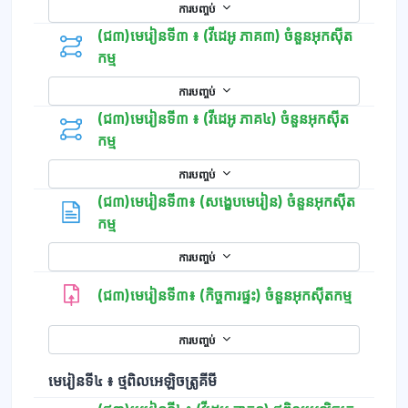
ការបញ្ចប់
(ជ៣)មេរៀនទី៣ ៖ (វីដេអូ ភាគ៣) ចំនួនអុកស៊ីត
កម្ម
ការបញ្ចប់
(ជ៣)មេរៀនទី៣ ៖ (វីដេអូ ភាគ៤) ចំនួនអុកស៊ីត
កម្ម
ការបញ្ចប់
(ជ៣)មេរៀនទី៣៖ (សង្ខេបមេរៀន) ចំនួនអុកស៊ីត
ទំព័រ
កម្ម
ការបញ្ចប់
(ជ៣)មេរៀនទី៣៖ (កិច្ចការផ្ទះ) ចំនួនអុកស៊ីតកម្ម
ការបញ្ចប់
មេរៀនទី៤ ៖ ថ្មពិលអេឡិចត្រូគីមី