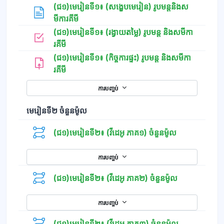
(ជ១)មេរៀនទី១៖ (សង្ខេបមេរៀន) រូបមន្តនិងស
ទំព័រ
មីការគីមី
(ជ១)មេរៀនទី១៖ (រង្វាយតម្លៃ) រូបមន្ត និងសមីកា
កម្រងសំណួរ
រគីមី
(ជ១)មេរៀនទី១៖ (កិច្ចការផ្ទះ) រូបមន្ត និងសមីកា
រគីមី
ការបញ្ចប់
មេរៀនទី២ ចំនួនម៉ូល
(ជ១)មេរៀនទី២៖ (វីដេអូ ភាគ១) ចំនួនម៉ូល
ការបញ្ចប់
(ជ១)មេរៀនទី២៖ (វីដេអូ ភាគ២) ចំនួនម៉ូល
ការបញ្ចប់
(ជ១)មេរៀនទី២៖ (វីដេអូ ភាគ៣) ចំនួនម៉ូល