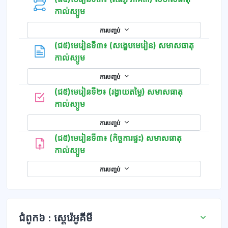
កាល់ស្យូម
ការបញ្ចប់
(ជ៥)មេរៀនទី៣៖ (សង្ខេបមេរៀន) សមាសធាតុ
ទំព័រ
កាល់ស្យូម
ការបញ្ចប់
(ជ៥)មេរៀនទី២៖ (រង្វាយតម្លៃ) សមាសធាតុ
កម្រងសំណួរ
កាល់ស្យូម
ការបញ្ចប់
(ជ៥)មេរៀនទី៣៖ (កិច្ចការផ្ទះ) សមាសធាតុ
កាល់ស្យូម
ការបញ្ចប់
ជំពូក៦ : ស្តេរ៉េអូគីមី