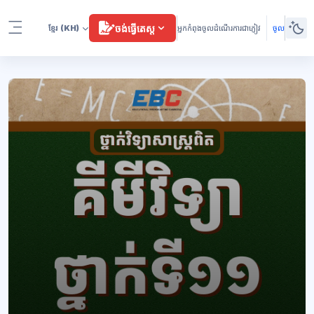
រំលងទៅកាន់មាតិកាមេ
ចង់ធ្វើតេស្ត
ខ្មែរ
(KH)
អ្នកកំពុងចូលដំណើរការជាភ្ញៀវ
ចូល
Side panel
ប្លុក