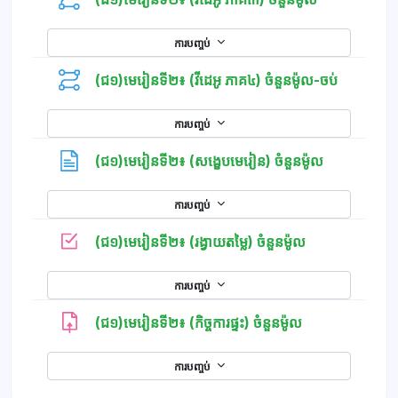
ការបញ្ចប់
(ជ១)មេរៀនទី២៖ (វីដេអូ ភាគ៤) ចំនួនម៉ូល-ចប់
ការបញ្ចប់
ទំព័រ
(ជ១)មេរៀនទី២៖ (សង្ខេបមេរៀន) ចំនួនម៉ូល
ការបញ្ចប់
កម្រងសំណួរ
(ជ១)មេរៀនទី២៖ (រង្វាយតម្លៃ) ចំនួនម៉ូល
ការបញ្ចប់
(ជ១)មេរៀនទី២៖ (កិច្ចការផ្ទះ) ចំនួនម៉ូល
ការបញ្ចប់