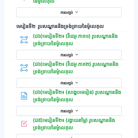
នៃម៉ូលេគុល
ការបញ្ចប់
មេរៀនទី២ រូបសណ្ឋាននិងទ្រង់ទ្រាយនៃម៉ូលេគុល
(ជ៦)មេរៀនទី២៖ (វីដេអូ ភាគ១) រូបសណ្ឋាននិង
ទ្រង់ទ្រាយនៃម៉ូលេគុល
ការបញ្ចប់
(ជ៦)មេរៀនទី២៖ (វីដេអូ ភាគ២) រូបសណ្ឋាននិង
ទ្រង់ទ្រាយនៃម៉ូលេគុល
ការបញ្ចប់
(ជ៦)មេរៀនទី២៖​ (សង្ខេបមេរៀន) រូបសណ្ឋាននិង
ទំព័រ
ទ្រង់ទ្រាយនៃម៉ូលេគុល
ការបញ្ចប់
(ជ៥)មេរៀនទី២៖ (រង្វាយតម្លៃ) រូបសណ្ឋាននិង
កម្រងសំណួរ
ទ្រង់ទ្រាយនៃម៉ូលេគុល