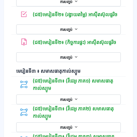
ការបញ្ចប់
កម្រងសំណ
(ជ៥)មេរៀនទី២៖ (រង្វាយតម្លៃ) អាស៊ីតស៊ុលផួរិច
ការបញ្ចប់
(ជ៥)មេរៀនទី២៖ (កិច្ចការផ្ទះ) អាស៊ីតស៊ុលផួរិច
ការបញ្ចប់
មេរៀនទី៣ ៖ សមាសធាតុកាល់ស្យូម
(ជ៥)មេរៀនទី៣៖ (វីដេអូ ភាគ១) សមាសធាតុ
កាល់ស្យូម
ការបញ្ចប់
(ជ៥)មេរៀនទី៣៖ (វីដេអូ ភាគ២) សមាសធាតុ
កាល់ស្យូម
ការបញ្ចប់
(ជ៥)មេរៀនទី៣៖ (វីដេអូ ភាគ៣) សមាសធាតុ