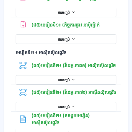
ការបញ្ចប់
(ជ៥)មេរៀនទី១៖ (កិច្ចការផ្ទះ) អាម៉ូញ៉ាក់
ការបញ្ចប់
មេរៀនទី២ ៖ អាស៊ីតស៊ុលផួរិច
(ជ៥)មេរៀនទី២៖ (វីដេអូ ភាគ១) អាស៊ីតស៊ុលផួរិច
ការបញ្ចប់
(ជ៥)មេរៀនទី២៖ (វីដេអូ ភាគ២) អាស៊ីតស៊ុលផួរិច
ការបញ្ចប់
(ជ៥)មេរៀនទី២៖ (សង្ខេបមេរៀន)
ទំព័រ
អាស៊ីតស៊ុលផួរិច