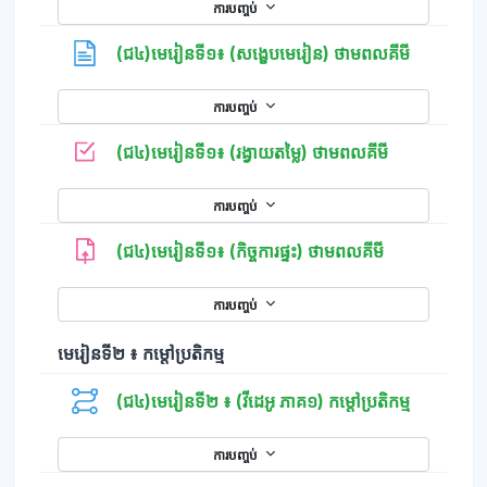
ការបញ្ចប់
ទំព័រ
(ជ៤)មេរៀនទី១៖ (សង្ខេបមេរៀន) ថាមពលគីមី
ការបញ្ចប់
កម្រងសំណួរ
(ជ៤)មេរៀនទី១៖ (រង្វាយតម្លៃ) ថាមពលគីមី
ការបញ្ចប់
(ជ៤)មេរៀនទី១៖ (កិច្ចការផ្ទះ) ថាមពលគីមី
ការបញ្ចប់
មេរៀនទី២ ៖ កម្តៅប្រតិកម្ម
(ជ៤)មេរៀនទី២ ៖ (វីដេអូ ភាគ១) កម្តៅប្រតិកម្ម
ការបញ្ចប់