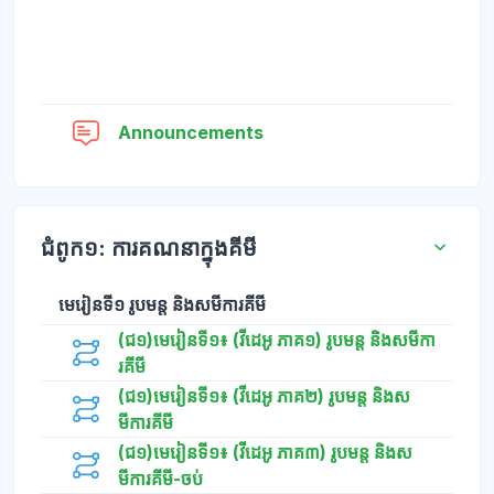
វេទិកា
Announcements
ជំពូក១: ការគណនាក្នុងគីមី
មេរៀនទី១ រូបមន្ត និងសមីការគីមី
(ជ១)មេរៀនទី១៖ (វីដេអូ ភាគ១) រូបមន្ត និងសមីកា
រគីមី
(ជ១)មេរៀនទី១៖ (វីដេអូ ភាគ២) រូបមន្ត និងស
មីការគីមី
(ជ១)មេរៀនទី១៖ (វីដេអូ ភាគ៣) រូបមន្ត និងស
មីការគីមី-ចប់