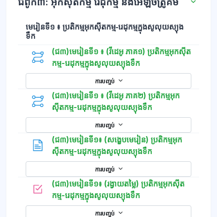
ជំពូក៣: អុកស៊ីតកម្ម រេដុកម្ម និងអេឡិចត្រូគីមី
មេរៀនទី១ ៖ ប្រតិកម្មអុកស៊ីតកម្ម-រេដុកម្មក្នុងសូលុយស្យុង
ទឹក
(ជ៣)មេរៀនទី១ ៖ (វីដេអូ ភាគ១) ប្រតិកម្មអុកស៊ីត
កម្ម-រេដុកម្មក្នុងសូលុយស្យុងទឹក
ការបញ្ចប់
(ជ៣)មេរៀនទី១ ៖ (វីដេអូ ភាគ២) ប្រតិកម្មអុក
ស៊ីតកម្ម-រេដុកម្មក្នុងសូលុយស្យុងទឹក
ការបញ្ចប់
(ជ៣)មេរៀនទី១៖ (សង្ខេបមេរៀន) ប្រតិកម្មអុក
ទំព័រ
ស៊ីតកម្ម-រេដុកម្មក្នុងសូលុយស្យុងទឹក
ការបញ្ចប់
(ជ៣)មេរៀនទី១៖ (រង្វាយតម្លៃ) ប្រតិកម្មអុកស៊ីត
កម្រងសំណួរ
កម្ម-រេដុកម្មក្នុងសូលុយស្យុងទឹក
ការបញ្ចប់