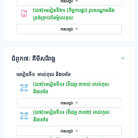
ការបញ្ចប់
(ជ៧)មេរៀនទី២៖ (កិច្ចការផ្ទះ) រូបសណ្ឋាននិង
ទ្រង់ទ្រាយនៃម៉ូលេគុល
ការបញ្ចប់
ជំពូក៧: គីមីសរីរាង្គ
មេរៀនទី១ អាល់កុល និងអេទែ
(ជ៧)មេរៀនទី១៖ (វីដេអូ ភាគ១) អាល់កុល
និងអេទែ
ការបញ្ចប់
(ជ៧)មេរៀនទី១៖ (វីដេអូ ភាគ២) អាល់កុល
និងអេទែ
ការបញ្ចប់