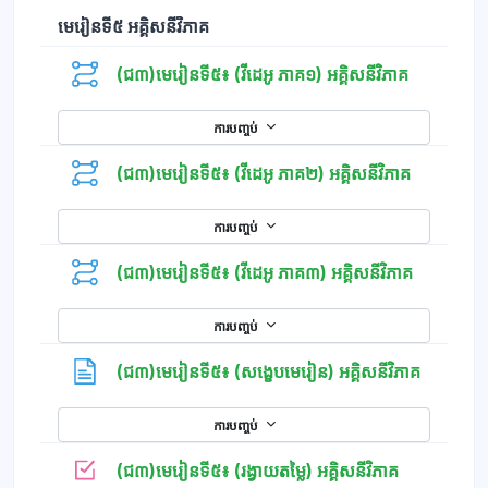
មេរៀនទី៥ អគ្គិសនីវិភាគ
(ជ៣)មេរៀនទី៥៖ (វីដេអូ ភាគ១) អគ្គិសនីវិភាគ
ការបញ្ចប់
(ជ៣)មេរៀនទី៥៖ (វីដេអូ ភាគ២) អគ្គិសនីវិភាគ
ការបញ្ចប់
(ជ៣)មេរៀនទី៥៖ (វីដេអូ ភាគ៣) អគ្គិសនីវិភាគ
ការបញ្ចប់
ទំព័រ
(ជ៣)មេរៀនទី៥៖ (សង្ខេបមេរៀន) អគ្គិសនីវិភាគ
ការបញ្ចប់
កម្រងសំណួរ
(ជ៣)មេរៀនទី៥៖ (រង្វាយតម្លៃ) អគ្គិសនីវិភាគ