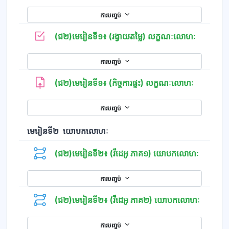
ការបញ្ចប់
កម្រងសំណ
(ជ២)មេរៀនទី១៖ (រង្វាយតម្លៃ) លក្ខណៈលោហៈ
ការបញ្ចប់
(ជ២)មេរៀនទី១៖ (កិច្ចការផ្ទះ) លក្ខណៈលោហៈ
ការបញ្ចប់
មេរៀនទី២ យោបកលោហៈ
(ជ២)មេរៀនទី២៖ (វីដេអូ ភាគ១) យោបកលោហៈ
ការបញ្ចប់
(ជ២)មេរៀនទី២៖ (វីដេអូ ភាគ២) យោបកលោហៈ
ការបញ្ចប់