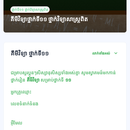
ថ្នាក់ទី១១ ថ្នាក់វិទ្យាសាស្ត្រពិត
គីមីវិទ្យាថ្នាក់ទី១១ ថ្នាក់វិទ្យាសាស្រ្តពិត
ប្លុក
គ្រោងប្រធានបទ
គីមីវិទ្យា ថ្នាក់ទី១១
លាក់ទាំងអស់
ជម្រាបសួរប្អូនៗសិស្សានុសិស្សទាំងអស់គ្នា សូមស្វាគមន៍មកកាន់
ថ្នាក់រៀន
គីមី
វិទ្យា
សម្រាប់ថ្នាក់ទី
១១
អ្នកគ្រូឈ្មោះ
លេខទំនាក់ទំនង​
អ៊ីមែល