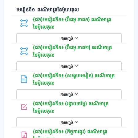
មេរៀនទី១ ធរណីមាត្រនៃម៉ូលេគុល
(ជ៦)មេរៀនទី១៖ (វីដេអូ ភាគ១) ធរណីមាត្រ
នៃម៉ូលេគុល
ការបញ្ចប់
(ជ៦)មេរៀនទី១៖ (វីដេអូ ភាគ២) ធរណីមាត្រ
នៃម៉ូលេគុល
ការបញ្ចប់
(ជ៦)មេរៀនទី១៖​ (សង្ខេបមេរៀន) ធរណីមាត្រ
ទំព័រ
នៃម៉ូលេគុល
ការបញ្ចប់
(ជ៦)មេរៀនទី១៖ (រង្វាយតម្លៃ) ធរណីមាត្រ
កម្រងសំណួរ
នៃម៉ូលេគុល
ការបញ្ចប់
(ជ៦)មេរៀនទី១៖ (កិច្ចការផ្ទះ) ធរណីមាត្រ