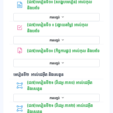
(ជ៧)មេរៀនទី១៖ (សង្ខេបមេរៀន) អាល់កុល
ទំព័រ
និងអេទែ
ការបញ្ចប់
(ជ៧)មេរៀនទី១ ៖ (រង្វាយតម្លៃ) អាល់កុល
កម្រងសំណួរ
និងអេទែ
ការបញ្ចប់
(ជ៧)មេរៀនទី១៖ (កិច្ចការផ្ទះ) អាល់កុល និងអេទែ
ការបញ្ចប់
មេរៀនទី២ អាល់ដេអ៊ីត និងសេតូន
(ជ៧)មេរៀនទី២៖ (វីដេអូ ភាគ១) អាល់ដេអ៊ីត
និងសេតូន
ការបញ្ចប់
(ជ៧)មេរៀនទី២៖ (វីដេអូ ភាគ២) អាល់ដេអ៊ីត
និងសេតូន