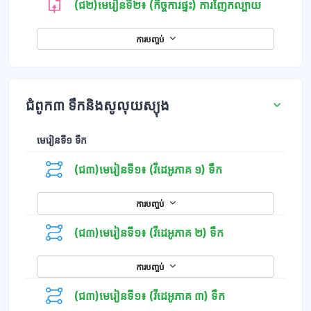
(ជ២)មេរៀនទី២៖ (កិច្ចការផ្ទះ) ការញែកល្បាយ
ការបញ្ចប់
ជំពូក៣ ទឹកនិងសូលុយស្យុង
មេរៀនទី១ ទឹក
(ជ៣)មេរៀនទី១៖ (វីដេអូភាគ ១) ទឹក
ការបញ្ចប់
(ជ៣)មេរៀនទី១៖ (វីដេអូភាគ ២) ទឹក
ការបញ្ចប់
(ជ៣)មេរៀនទី១៖ (វីដេអូភាគ ៣) ទឹក