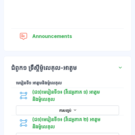
វេទិកា
Announcements
ជំពូក១ ទ្រឹស្តីម៉ូលេគុល-អាតូម
មេរៀនទី១ អាតូមនិងម៉ូលេគុល
(ជ១)មេរៀនទី១៖ (វីដេអូភាគ ១) អាតូម
និងម៉ូលេគុល
ការបញ្ចប់
(ជ១)មេរៀនទី១៖ (វីដេអូភាគ ២) អាតូម
និងម៉ូលេគុល