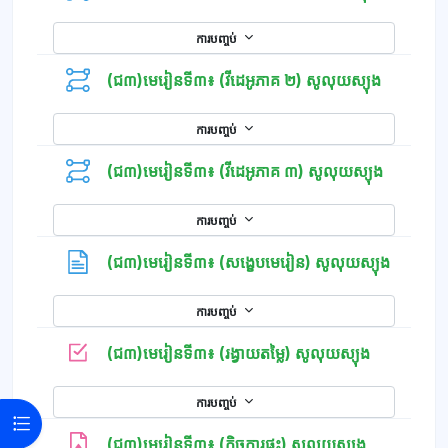
ការបញ្ចប់
(ជ៣)មេរៀនទី៣៖ (វីដេអូភាគ ២) សូលុយស្យុង
ការបញ្ចប់
(ជ៣)មេរៀនទី៣៖ (វីដេអូភាគ ៣) សូលុយស្យុង
ការបញ្ចប់
ទំព័រ
(ជ៣)មេរៀនទី៣៖ (សង្ខេបមេរៀន) សូលុយស្យុង
ការបញ្ចប់
កម្រងសំណួរ
(ជ៣)មេរៀនទី៣៖ (រង្វាយតម្លៃ) សូលុយស្យុង
ការបញ្ចប់
Open course index
(ជ៣)មេរៀនទី៣៖ (កិច្ចការផ្ទះ) សូលុយស្យុង