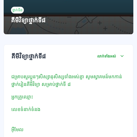
ថ្នាក់ទី៨
គីមីវិទ្យាថ្នាក់ទី៨
ប្លុក
គ្រោងប្រធានបទ
គីមីវិទ្យាថ្នាក់ទី៨
លាក់ទាំងអស់
ជម្រាបសួរប្អូនៗសិស្សានុសិស្សទាំងអស់គ្នា សូមស្វាគមន៍មកកាន់
ថ្នាក់រៀនគីមីវិទ្យា សម្រាប់ថ្នាក់ទី ៨
អ្នកគ្រូឈ្មោះ
លេខទំនាក់ទំនង​
អ៊ីមែល