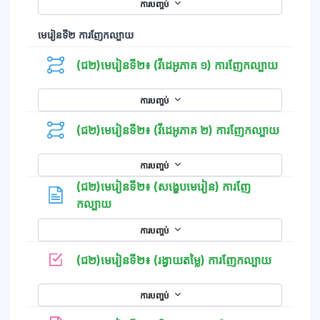
ការបញ្ចប់
មេរៀនទី២ ការញែកល្បាយ
(ជ២)មេរៀនទី២៖ (វីដេអូភាគ ១) ការញែកល្បាយ
ការបញ្ចប់
(ជ២)មេរៀនទី២៖ (វីដេអូភាគ ២) ការញែកល្បាយ
ការបញ្ចប់
(ជ២)មេរៀនទី២៖ (សង្ខេបមេរៀន) ការញែ
ទំព័រ
កល្បាយ
ការបញ្ចប់
កម្រងសំណួ
(ជ២)មេរៀនទី២៖ (រង្វាយតម្លៃ) ការញែកល្បាយ
ការបញ្ចប់