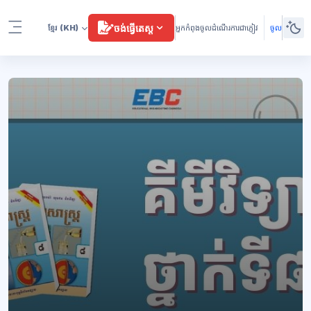
រំលងទៅកាន់មាតិកាមេ
ចង់ធ្វើតេស្ត
ខ្មែរ
(KH)
អ្នកកំពុងចូលដំណើរការជាភ្ញៀវ
ចូល
Side panel
ប្លុក