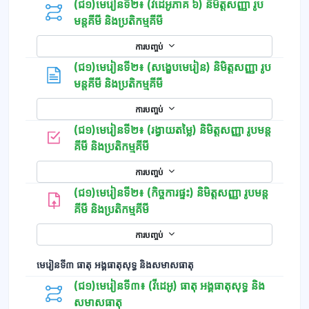
(ជ១)មេរៀនទី២៖ (វីដេអូភាគ ៦) និមិត្តសញ្ញា រូប
មន្តគីមី និងប្រតិកម្មគីមី
ការបញ្ចប់
(ជ១)មេរៀនទី២៖ (សង្ខេបមេរៀន) និមិត្តសញ្ញា រូប
ទំព័រ
មន្តគីមី និងប្រតិកម្មគីមី
ការបញ្ចប់
(ជ១)មេរៀនទី២៖ (រង្វាយតម្លៃ) និមិត្តសញ្ញា រូបមន្ត
កម្រងសំណួរ
គីមី និងប្រតិកម្មគីមី
ការបញ្ចប់
(ជ១)មេរៀនទី២៖ (កិច្ចការផ្ទះ) និមិត្តសញ្ញា រូបមន្ត
គីមី និងប្រតិកម្មគីមី
ការបញ្ចប់
មេរៀនទី៣ ធាតុ អង្គធាតុសុទ្ធ និងសមាសធាតុ
(ជ១)មេរៀនទី៣៖ (វីដេអូ) ធាតុ​ អង្គធាតុសុទ្ធ និង
សមាសធាតុ