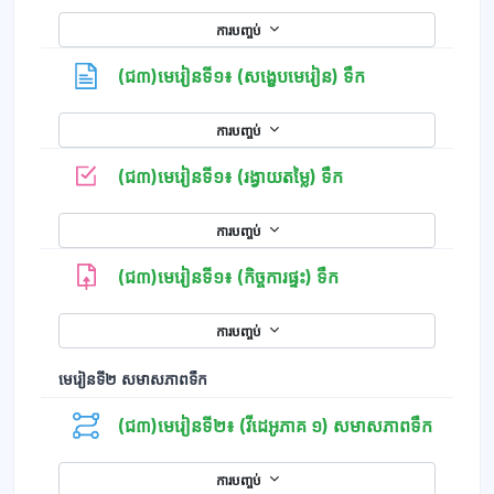
ការបញ្ចប់
ទំព័រ
(ជ៣)មេរៀនទី១៖ (សង្ខេបមេរៀន) ទឹក
ការបញ្ចប់
កម្រងសំណួរ
(ជ៣)មេរៀនទី១៖ (រង្វាយតម្លៃ) ទឹក
ការបញ្ចប់
(ជ៣)មេរៀនទី១៖ (កិច្ចការផ្ទះ) ទឹក
ការបញ្ចប់
មេរៀនទី២​ សមាសភាពទឹក
(ជ៣)មេរៀនទី២៖ (វីដេអូភាគ ១) សមាសភាពទឹក
ការបញ្ចប់