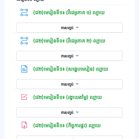
(ជ២)មេរៀនទី១៖ (វីដេអូភាគ ១) ល្បាយ
ការបញ្ចប់
(ជ២)មេរៀនទី១៖ (វីដេអូភាគ ២) ល្បាយ
ការបញ្ចប់
ទំព័រ
(ជ២)មេរៀនទី១៖ (សង្ខេបមេរៀន) ល្បាយ
ការបញ្ចប់
កម្រងសំណួរ
(ជ២)មេរៀនទី១៖ (រង្វាយតម្លៃ) ល្បាយ
ការបញ្ចប់
(ជ២)មេរៀនទី១៖ (កិច្ចការផ្ទះ) ល្បាយ