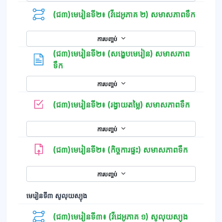
(ជ៣)មេរៀនទី២៖ (វីដេអូភាគ ២) សមាសភាពទឹក
ការបញ្ចប់
(ជ៣)មេរៀនទី២៖ (សង្ខេបមេរៀន) សមាសភាព
ទំព័រ
ទឹក
ការបញ្ចប់
កម្រងសំណ
(ជ៣)មេរៀនទី២៖ (រង្វាយតម្លៃ) សមាសភាពទឹក
ការបញ្ចប់
(ជ៣)មេរៀនទី២៖ (កិច្ចការផ្ទះ) សមាសភាពទឹក
ការបញ្ចប់
មេរៀនទី៣​ សូលុយស្យុង
(ជ៣)មេរៀនទី៣៖ (វីដេអូភាគ ១) សូលុយស្យុង