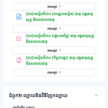
ការបញ្ចប់
(ជ១)មេរៀនទី៣៖ (សង្ខេបមេរៀន) ធាតុ​ អង្គធាតុ
ទំព័រ
សុទ្ធ និងសមាសធាតុ
ការបញ្ចប់
(ជ១)មេរៀនទី៣៖ (រង្វាយតម្លៃ) ធាតុ​ អង្គធាតុសុទ្ធ
កម្រងសំណួរ
និងសមាសធាតុ
ការបញ្ចប់
(ជ១)មេរៀនទី៣៖ (កិច្ចការផ្ទះ) ធាតុ​ អង្គធាតុសុទ្ធ
និងសមាសធាតុ
ការបញ្ចប់
ជំពូក២ ល្បាយនិងវិធីញែកល្បាយ
មេរៀនទី១ ល្បាយ