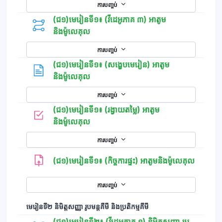
ការបញ្ចប់
(ជ១)មេរៀនទី១៖ (វីដេអូភាគ ៣) អាតូម
និងម៉ូលេគុល
ការបញ្ចប់
(ជ១)មេរៀនទី១៖ (សង្ខេបមេរៀន) អាតូម
ទំព័រ
និងម៉ូលេគុល
ការបញ្ចប់
(ជ១)មេរៀនទី១៖ (រង្វាយតម្លៃ) អាតូម
កម្រងសំណួរ
និងម៉ូលេគុល
ការបញ្ចប់
(ជ១)មេរៀនទី១៖ (កិច្ចការផ្ទះ) អាតូមនិងម៉ូលេគុល
ការបញ្ចប់
មេរៀនទី២ និមិត្តសញ្ញា រូបមន្តគីមី និងប្រតិកម្មគីមី
(ជ១)មេរៀនទី២៖ (វីដេអូភាគ ១) និមិត្តសញ្ញា រូប