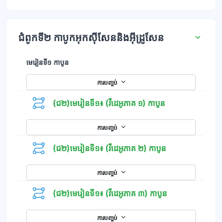
ជំពូកទី២ កាបូកអុកសុីសែននិងអុីដ្រូសែន
មេរៀនទី១ កាបូន
ការបញ្ចប់
(ជ២)មេរៀនទី១៖ (វីដេអូភាគ ១) កាបូន
ការបញ្ចប់
(ជ២)មេរៀនទី១៖ (វីដេអូភាគ ២) កាបូន
ការបញ្ចប់
(ជ២)មេរៀនទី១៖ (វីដេអូភាគ ៣) កាបូន
ការបញ្ចប់