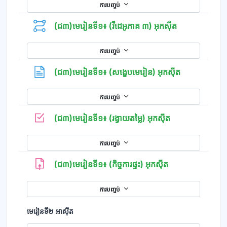
ការបញ្ចប់
(ជ៣)មេរៀនទី១៖ (វីដេអូភាគ ៣) អុកស៊ីត
ការបញ្ចប់
ទំព័រ
(ជ៣)មេរៀនទី១៖ (សង្ខេបមេរៀន) អុកស៊ីត
ការបញ្ចប់
កម្រងសំណួរ
(ជ៣)មេរៀនទី១៖ (រង្វាយតម្លៃ) អុកស៊ីត
ការបញ្ចប់
(ជ៣)មេរៀនទី១៖ (កិច្ចការផ្ទះ) អុកស៊ីត
ការបញ្ចប់
មេរៀនទី២ អាស៊ីត