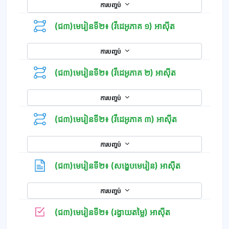
ការបញ្ចប់
(ជ៣)មេរៀនទី២៖ (វីដេអូភាគ ១) អាស៊ីត
ការបញ្ចប់
(ជ៣)មេរៀនទី២៖ (វីដេអូភាគ ២) អាស៊ីត
ការបញ្ចប់
(ជ៣)មេរៀនទី២៖ (វីដេអូភាគ ៣) អាស៊ីត
ការបញ្ចប់
ទំព័រ
(ជ៣)មេរៀនទី២៖ (សង្ខេបមេរៀន) អាស៊ីត
ការបញ្ចប់
កម្រងសំណួរ
(ជ៣)មេរៀនទី២៖ (រង្វាយតម្លៃ) អាស៊ីត