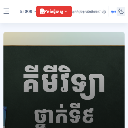
រំលងទៅកាន់មាតិកាមេ
ចង់ធ្វើតេស្ត
ខ្មែរ
(KH)
អ្នកកំពុងចូលដំណើរការជាភ្ញៀវ
ចូល
Side panel
ប្លុក