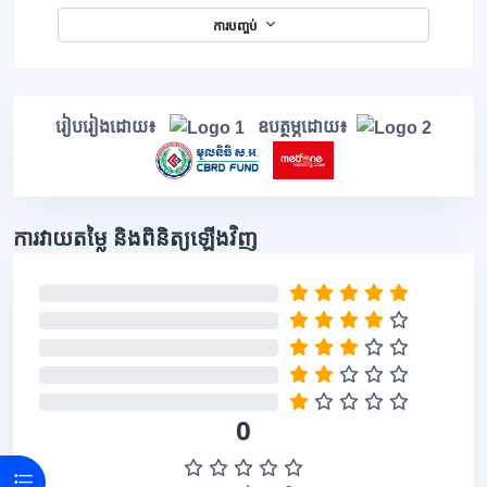
ការបញ្ចប់
ប្លុក
រៀបរៀងដោយ៖
ឧបត្ថម្ភដោយ៖
ការវាយតម្លៃ និងពិនិត្យឡើងវិញ
រំលង ការវាយតម្លៃ និងពិនិត្យឡើងវិញ
0%
0%
0%
0%
0%
0
Open course index