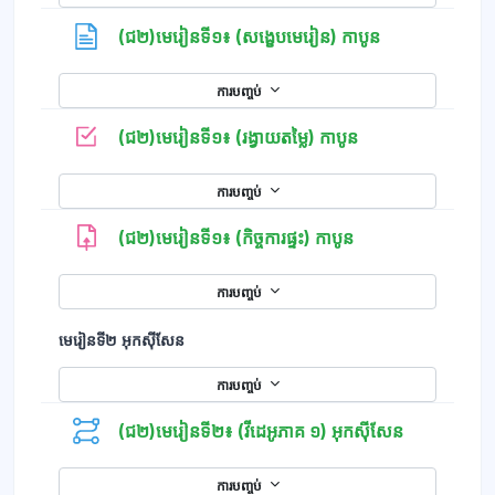
ទំព័រ
(ជ២)មេរៀនទី១៖ (សង្ខេបមេរៀន) កាបូន
ការបញ្ចប់
កម្រងសំណួរ
(ជ២)មេរៀនទី១៖ (រង្វាយតម្លៃ) កាបូន
ការបញ្ចប់
(ជ២)មេរៀនទី១៖ (កិច្ចការផ្ទះ) កាបូន
ការបញ្ចប់
មេរៀនទី២ អុកស៊ីសែន
ការបញ្ចប់
(ជ២)មេរៀនទី២៖ (វីដេអូភាគ ១) អុកស៊ីសែន
ការបញ្ចប់