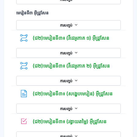
មេរៀនទី៣ អ៊ីដ្រូសែន
ការបញ្ចប់
(ជ២)មេរៀនទី៣៖ (វីដេអូភាគ ១) អ៊ីដ្រូសែន
ការបញ្ចប់
(ជ២)មេរៀនទី៣៖ (វីដេអូភាគ ២) អ៊ីដ្រូសែន
ការបញ្ចប់
ទំព័រ
(ជ២)មេរៀនទី៣៖ (សង្ខេបមេរៀន) អ៊ីដ្រូសែន
ការបញ្ចប់
កម្រងសំណួរ
(ជ២)មេរៀនទី៣៖ (រង្វាយតម្លៃ) អ៊ីដ្រូសែន
ការបញ្ចប់