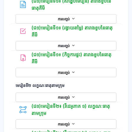
(ជ១)មេរៀនទី១៖ (សង្ខេបមេរៀន) តារាងខួបនៃ
ទំព័រ
ធាតុគីមី
ការបញ្ចប់
(ជ១)មេរៀនទី១៖ (រង្វាយតម្លៃ) តារាងខួបនៃធាតុ
កម្រងសំណួរ
គីមី
ការបញ្ចប់
(ជ១)មេរៀនទី១៖ (កិច្ចការផ្ទះ) តារាងខួបនៃធាតុ
គីមី
ការបញ្ចប់
មេរៀនទី២ លក្ខណៈធាតុតាមក្រុម
ការបញ្ចប់
(ជ១)មេរៀនទី២៖ (វីដេអូភាគ ១) លក្ខណៈធាតុ
តាមក្រុម
ការបញ្ចប់