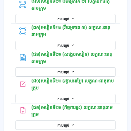
(ជ១)មេរៀនទី២៖ (វីដេអូភាគ ២) លក្ខណៈធាតុ
តាមក្រុម
ការបញ្ចប់
(ជ១)មេរៀនទី២៖ (វីដេអូភាគ ៣) លក្ខណៈធាតុ
តាមក្រុម
ការបញ្ចប់
(ជ១)មេរៀនទី២៖ (សង្ខេបមេរៀន) លក្ខណៈធាតុ
ទំព័រ
តាមក្រុម
ការបញ្ចប់
(ជ១)មេរៀនទី២៖ (រង្វាយតម្លៃ) លក្ខណៈធាតុតាម
កម្រងសំណួរ
ក្រុម
ការបញ្ចប់
(ជ១)មេរៀនទី២៖ (កិច្ចការផ្ទះ) លក្ខណៈធាតុតាម
ក្រុម
ការបញ្ចប់