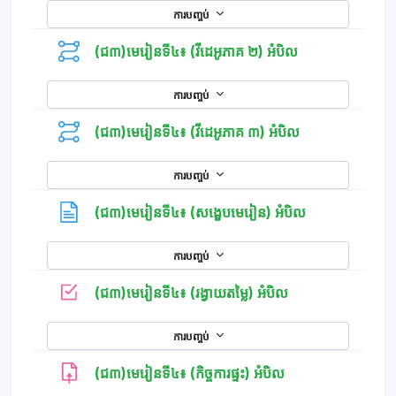
ការបញ្ចប់
(ជ៣)មេរៀនទី៤៖ (វីដេអូភាគ ២) អំបិល
ការបញ្ចប់
(ជ៣)មេរៀនទី៤៖ (វីដេអូភាគ ៣) អំបិល
ការបញ្ចប់
ទំព័រ
(ជ៣)មេរៀនទី៤៖ (សង្ខេបមេរៀន) អំបិល
ការបញ្ចប់
កម្រងសំណួរ
(ជ៣)មេរៀនទី៤៖ (រង្វាយតម្លៃ) អំបិល
ការបញ្ចប់
(ជ៣)មេរៀនទី៤៖ (កិច្ចការផ្ទះ) អំបិល