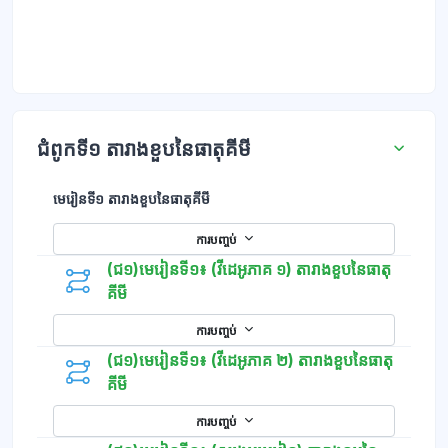
ជំពូកទី១ តារាងខួបនៃធាតុគីមី
មេរៀនទី១ តារាងខួបនៃធាតុគីមី
ការបញ្ចប់
(ជ១)មេរៀនទី១៖ (វីដេអូភាគ ១) តារាងខួបនៃធាតុ
គីមី
ការបញ្ចប់
(ជ១)មេរៀនទី១៖ (វីដេអូភាគ ២) តារាងខួបនៃធាតុ
គីមី
ការបញ្ចប់