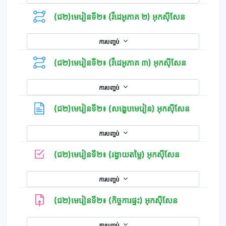
(ជ២)មេរៀនទី២៖ (វីដេអូភាគ ២) អុកស៊ីសែន
ការបញ្ចប់
(ជ២)មេរៀនទី២៖ (វីដេអូភាគ ៣) អុកស៊ីសែន
ការបញ្ចប់
ទំព័រ
(ជ២)មេរៀនទី២៖ (សង្ខេបមេរៀន) អុកស៊ីសែន
ការបញ្ចប់
កម្រងសំណួរ
(ជ២)មេរៀនទី២៖ (រង្វាយតម្លៃ) អុកស៊ីសែន
ការបញ្ចប់
(ជ២)មេរៀនទី២៖ (កិច្ចការផ្ទះ) អុកស៊ីសែន
ការបញ្ចប់