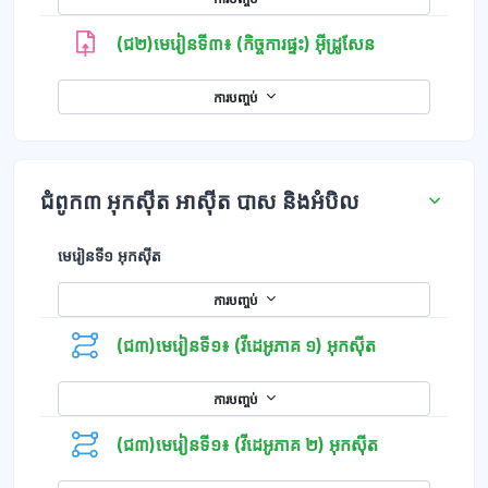
(ជ២)មេរៀនទី៣៖ (កិច្ចការផ្ទះ) អ៊ីដ្រូសែន
ការបញ្ចប់
ជំពូក៣ អុកសុីត អាសុីត បាស និងអំបិល
មេរៀនទី១ អុកស៊ីត
ការបញ្ចប់
(ជ៣)មេរៀនទី១៖ (វីដេអូភាគ ១) អុកស៊ីត
ការបញ្ចប់
(ជ៣)មេរៀនទី១៖ (វីដេអូភាគ ២) អុកស៊ីត