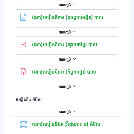
ការបញ្ចប់
ទំព័រ
(ជ៣)មេរៀនទី៣៖ (សង្ខេបមេរៀន) បាស
ការបញ្ចប់
កម្រងសំណួរ
(ជ៣)មេរៀនទី៣៖ (រង្វាយតម្លៃ) បាស
ការបញ្ចប់
(ជ៣)មេរៀនទី៣៖ (កិច្ចការផ្ទះ) បាស
ការបញ្ចប់
មេរៀនទី៤ អំបិល
ការបញ្ចប់
(ជ៣)មេរៀនទី៤៖ (វីដេអូភាគ ១) អំបិល